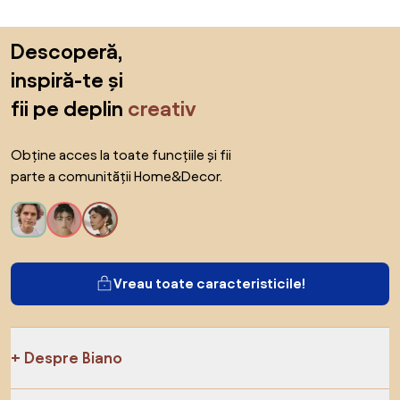
Sari peste subsol, revino la începutul paginii
Descoperă,
inspiră-te și
fii pe deplin
creativ
Obține acces la toate funcțiile și fii
parte a comunității Home&Decor.
Vreau toate caracteristicile!
Despre Biano