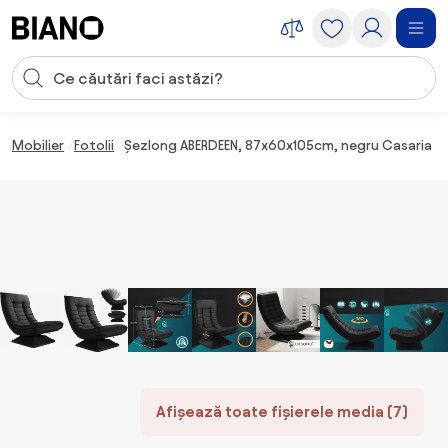
Sari peste navigare, accesează conținutul
Introducerea căutării
Sari peste conținut, mergi la subsol
Mobilier
Fotolii
Șezlong ABERDEEN, 87x60x105cm, negru Casaria
Afișează toate fișierele media (7)