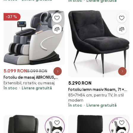
În stoc
Livrare gratuită
textil
-37 %
5.099 RON
8.099 RON
Fotoliu de masaj ABRONIUS,
5.290 RON
Extensibil, rotativ, cu masaj
Incalzire, Display, Ecran tactil,
În stoc
Livrare gratuită
Controler rapid cotiera, Zero
Fotoliu lemn masiv Noam, 71 ×
Gravity, Moduri Automate,
85×71×84 cm, pentru TV, în stil
85 × 84 cm
modern
Suport Picioare extensibil, Piele
În stoc
Livrare gratuită
Ecologica Premium, Gri