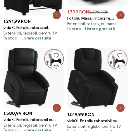
1.799 RON
2.399 RON
Fotoliu Masaj, Incalzire,
1.291,99 RON
Extensibil, rotativ, cu masaj
Rabatabil, Sezut cu Arcuri
vidaXL Fotoliu rabatabil
În stoc
Livrare gratuită
metalice, Suport pentru
Extensibil, reglabil, pentru TV
electric, negru, material textil
picioare extensibil, Catifea,
În stoc
Livrare gratuită
Negru
1.580,99 RON
1.519,99 RON
vidaXL Fotoliu rabatabil cu
vidaXL Fotoliu rabatabil cu
Extensibil, reglabil, pentru TV
ridicare, negru, piele ecologică
Extensibil, reglabil, pentru TV
ridicare pe verticală, negru,
În stoc
Livrare gratuită