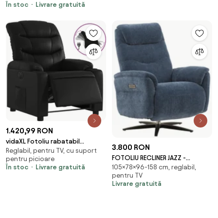
În stoc
Livrare gratuită
Suport Picioare extensibil, Piele
Ecologica Premium, Gri
1.420,99 RON
vidaXL Fotoliu rabatabil
3.800 RON
Reglabil, pentru TV, cu suport
electric, negru, piele ecologică
FOTOLIU RECLINER JAZZ -
pentru picioare
105×78×96-158 cm, reglabil,
În stoc
Livrare gratuită
ALBASTRU
pentru TV
Livrare gratuită