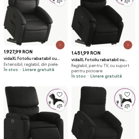
1.927,99 RON
1.451,99 RON
vidaXL Fotoliu rabatabil cu
vidaXL Fotoliu rabatabil cu
Extensibil, reglabil, din piele
ridicare, negru, piele naturală
Reglabil, pentru TV, cu suport
ridicare, negru, piele ecologică
În stoc
Livrare gratuită
pentru picioare
În stoc
Livrare gratuită