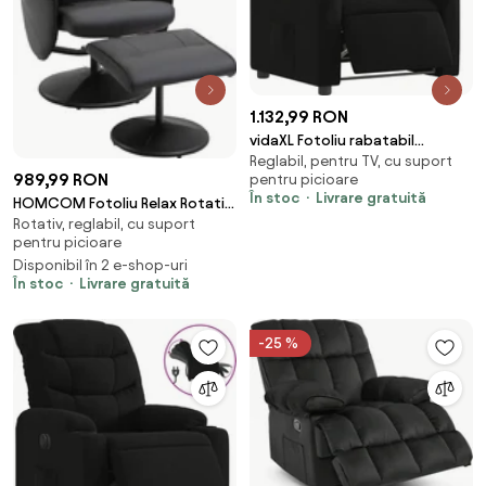
1.132,99 RON
vidaXL Fotoliu rabatabil
Reglabil, pentru TV, cu suport
electric, negru, material textil
989,99 RON
pentru picioare
În stoc
Livrare gratuită
HOMCOM Fotoliu Relax Rotativ
Rotativ, reglabil, cu suport
360° din Metal și Piele
pentru picioare
Sintetică, cu Suport pentru
Disponibil în 2 e-shop-uri
Picioare, Spătar Reglabil, Negru
În stoc
Livrare gratuită
| Aosom Romania
-25 %