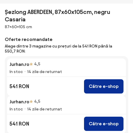
Șezlong ABERDEEN, 87x60x105cm, negru
Casaria
Dimensiuni
87×60×105 cm
Oferte recomandate
Alege dintre 3 magazine cu prețuri de la 541 RON până la
550,7 RON:
Jurhan.ro
4,5
În stoc
14 zile de returnat
541 RON
Către e-shop
Jurhan.ro
4,5
În stoc
14 zile de returnat
541 RON
Către e-shop