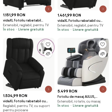
1.151,99 RON
1.461,99 RON
vidaXL Fotoliu rabatabil
vidaXL Fotoliu rabatabil cu
Extensibil, reglabil, pentru TV
electric, negru, piele ecologică
Extensibil, reglabil, pentru TV
ridicare, negru, microfibră
În stoc
Livrare gratuită
În stoc
Livrare gratuită
5.499 RON
1.534,99 RON
Fotoliu de masaj AULUS,
vidaXL Fotoliu rabatabil cu
Extensibil, rotativ, cu masaj
Incalzire, Tableta touch screen,
În stoc
Livrare gratuită
Reglabil, pentru TV, cu suport
ridicare, negru, piele ecologică
Controler rapid cotiera, Zero
pentru picioare
Gravity, Moduri Automate,