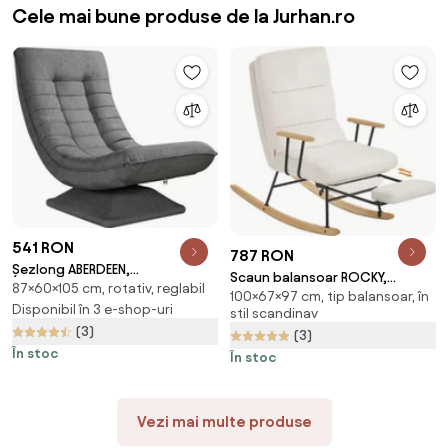
Cele mai bune produse de la Jurhan.ro
541 RON
787 RON
Șezlong ABERDEEN,
Scaun balansoar ROCKY,
87×60×105 cm, rotativ, reglabil
87x60x105cm, gri Casaria
100×67×97 cm, tip balansoar, în
97x67x100cm, crem
Disponibil în 3 e-shop-uri
stil scandinav
SongmicsHome
(3)
(3)
În stoc
În stoc
Vezi mai multe produse