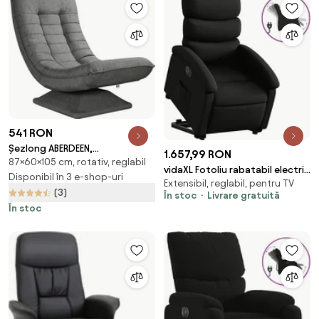
541 RON
Șezlong ABERDEEN,
1.657,99 RON
87×60×105 cm, rotativ, reglabil
87x60x105cm, gri Casaria
vidaXL Fotoliu rabatabil electric
Disponibil în 3 e-shop-uri
Extensibil, reglabil, pentru TV
cu ridicare, negru, piele
(3)
În stoc
Livrare gratuită
ecologică
În stoc