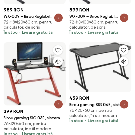
959 RON
899 RON
WX-009 – Birou Reglabil
WX-009 – Birou Reglabil
72-118×120×60 cm, pentru
72-118×100×60 cm, pentru
Electric, Înălțime Reglabilă 72–
Electric, Înălțime Reglabilă 72–
calculator, de scris
calculator, de scris
118 cm, Blat Monobloc PAL de
118 cm, Blat Monobloc PAL de
În stoc
Livrare gratuită
În stoc
Livrare gratuită
Înaltă Densitate 15 mm, Cadru
Înaltă Densitate 15 mm, Cadru
Metalic din Oțel 65×45 mm,
Metalic din Oțel 65×45 mm,
Panou Electronic, 120 × 60 cm,
Panou Electronic, 100 × 60 cm,
Walnut
Walnut
459 RON
Birou gaming SIG 04B, sistem
76×120×60 cm, pentru
iluminare LED, bază metalică
399 RON
calculator, în stil modern
dubla în formă de Z, picioare
Birou gaming SIG 03R, sistem
În stoc
Livrare gratuită
reglabile, 120x60x76 cm
76×120×60 cm, pentru
iluminare LED, bază metalică în
calculator, în stil modern
formă de Z, picioare reglabile,
În stoc
Livrare gratuită