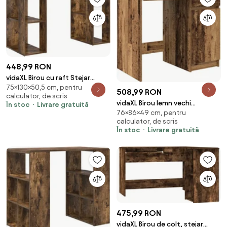
448,99 RON
vidaXL Birou cu raft Stejar
75×130×50,5 cm, pentru
fumuriu 130 x 50.5 x 75 cm Lemn
508,99 RON
calculator, de scris
compozit
vidaXL Birou lemn vechi
În stoc
Livrare gratuită
76×86×49 cm, pentru
86x49x76 cm lemn prelucrat
calculator, de scris
În stoc
Livrare gratuită
475,99 RON
vidaXL Birou de colț, stejar