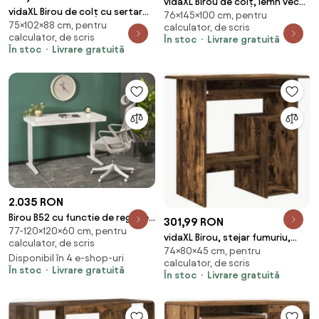
vidaXL Birou de colț, lemn vechi,
vidaXL Birou de colț cu sertar
76×145×100 cm, pentru
145 x 100 x 76 cm, PAL
75×102×88 cm, pentru
Stejar fumuriu 102 x 88 x 75 cm
calculator, de scris
calculator, de scris
În stoc
Livrare gratuită
În stoc
Livrare gratuită
2.035 RON
Birou B52 cu functie de reglare
301,99 RON
77-120×120×60 cm, pentru
a inaltimii L120 alb
vidaXL Birou, stejar fumuriu,
calculator, de scris
74×80×45 cm, pentru
80x45x74 cm, lemn prelucrat
Disponibil în 4 e-shop-uri
calculator, de scris
În stoc
Livrare gratuită
În stoc
Livrare gratuită