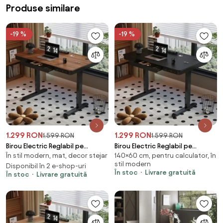
Produse similare
-19 %
-19 %
1.299 RON
1.299 RON
1.599 RON
1.599 RON
Birou Electric Reglabil pe
Birou Electric Reglabil pe
În stil modern, mat, decor stejar
140×60 cm, pentru calculator, în
Înălțime cu Sertar Ascuns,
Înălțime cu Sertar Ascuns,
stil modern
Încărcare Wireless & USB,
Disponibil în 2 e-shop-uri
Încărcare Wireless & USB,
În stoc
Livrare gratuită
În stoc
Livrare gratuită
Senzor de siguranță, 140x60,
Senzor de siguranță, 140x60,
Nuc/Negru
Negru