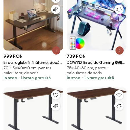
999 RON
709 RON
Birou reglabil în înălțime, două
DOWINX Birou de Gaming RGB
70-115×140×60 cm, pentru
75×140×60 cm, pentru
motoare electrice ridicare,
cu Iluminare Multicoloră și
calculator, de scris
calculator, de scris
suport caști, suport pahar,
Design din Fibră de Carbon,
În stoc
Livrare gratuită
În stoc
Livrare gratuită
140x60 cm, Negru
Telecomanda, Mouse pad
impermeabil, 140 cm, Negru