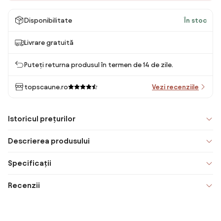
Disponibilitate
În stoc
Livrare gratuită
Puteți returna produsul în termen de 14 de zile.
topscaune.ro
Vezi recenziile
Istoricul prețurilor
Descrierea produsului
Specificații
Recenzii