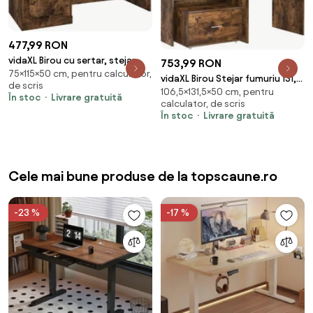
477,99 RON
vidaXL Birou cu sertar, stejar
753,99 RON
75×115×50 cm, pentru calculator,
fumuriu, 115x50x75 cm, lemn
vidaXL Birou Stejar fumuriu 131,5
de scris
prelucrat
106,5×131,5×50 cm, pentru
x 50 x 106,5 cm Lemn compozit
În stoc
Livrare gratuită
calculator, de scris
În stoc
Livrare gratuită
Cele mai bune produse de la topscaune.ro
-23 %
-17 %