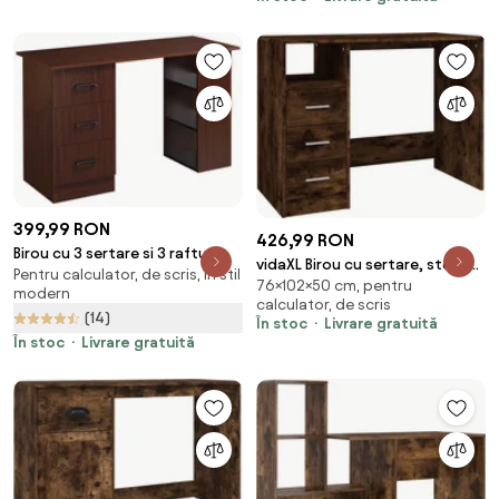
399,99 RON
426,99 RON
Birou cu 3 sertare si 3 rafturi
vidaXL Birou cu sertare, stejar
Pentru calculator, de scris, în stil
reversibile, birou din lemn de
76×102×50 cm, pentru
afumat, 102x50x76 cm, lemn
modern
120 cm, culoare nuc HOMCOM |
calculator, de scris
prelucrat
(14)
Aosom Romania
În stoc
Livrare gratuită
În stoc
Livrare gratuită