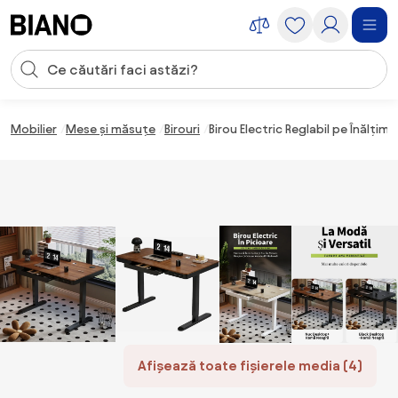
Sari peste navigare, accesează conținutul
Introducerea căutării
Sari peste conținut, mergi la subsol
Mobilier
Mese și măsuțe
Birouri
Birou Electric Reglabil pe Înălți
Afișează toate fișierele media (4)