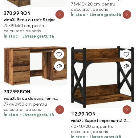
75×140×120 cm, pentru
afumat, 120x140x75 cm, lemn
calculator, de scris
prelucrat
370,99 RON
În stoc
Livrare gratuită
vidaXL Birou cu raft Stejar
75×90×50 cm, pentru
fumuriu 90 x 50 x 75 cm Lemn
calculator, de scris
compozit
În stoc
Livrare gratuită
732,99 RON
vidaXL Birou de scris, lemn
77×140×50 cm, pentru
prelucrat, 140x50x77 cm, lemn
calculator, de scris
prelucrat
112,99 RON
În stoc
Livrare gratuită
vidaXL Suport imprimantă 2
40×40×20 cm, pentru
niveluri stejar fumuriu
calculator, de scris
40x20x40 cm lemn
În stoc
Livrare gratuită