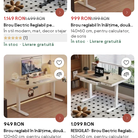
1.149 RON
999 RON
1.499 RON
1.199 RON
Birou Electric Reglabil pe
Birou reglabil în înălțime, două
În stil modern, mat, decor stejar
140×60 cm, pentru calculator,
Înălțime cu Sertar Ascuns,
motoare electrice ridicare,
de scris
Încărcare Wireless & USB,
suport caști, suport pahar,
(1)
În stoc
Livrare gratuită
Senzor de siguranță, 120x60,
140x60 cm, Stejar deschis
În stoc
Livrare gratuită
Nuc/Negru
949 RON
1.099 RON
Birou reglabil în înălțime, două
RESIGILAT- Birou Electric Reglabil
120×60 cm, pentru calculator,
140×60 cm, pentru calculator,
motoare electrice ridicare,
pe Înălțime cu Sertar Ascuns,