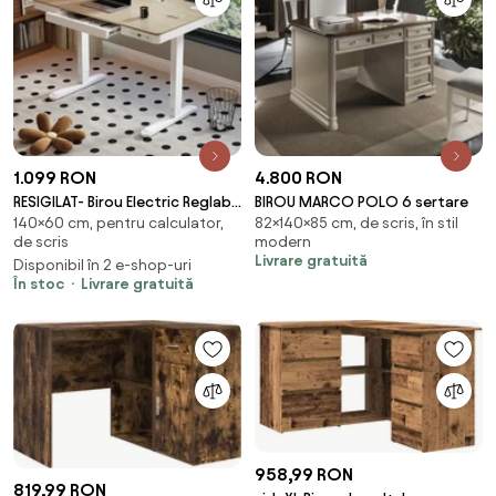
1.099 RON
4.800 RON
RESIGILAT- Birou Electric Reglabil
BIROU MARCO POLO 6 sertare
140×60 cm, pentru calculator,
82×140×85 cm, de scris, în stil
pe Înălțime cu Sertar Ascuns,
de scris
modern
Încărcare Wireless & USB,
Livrare gratuită
Disponibil în 2 e-shop-uri
Senzor de siguranță, 140x60,
În stoc
Livrare gratuită
Stejar deschis/Alb
958,99 RON
819,99 RON