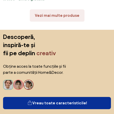
120x60x76 cm
Vezi mai multe produse
Sari peste subsol, revino la începutul paginii
Descoperă,
inspiră-te și
fii pe deplin
creativ
Obține acces la toate funcțiile și fii
parte a comunității Home&Decor.
Vreau toate caracteristicile!