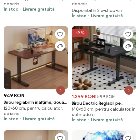
de scris
de scris
suport caști, suport pahar,
Încărcare Wireless & USB,
În stoc
Livrare gratuită
Disponibil în 2 e-shop-uri
120x60 cm, Stejar deschis
Senzor de siguranță, 140x60,
În stoc
Livrare gratuită
Stejar deschis/Alb
-19 %
949 RON
1.299 RON
1.599 RON
Birou reglabil în înălțime, două
Birou Electric Reglabil pe
120×60 cm, pentru calculator,
motoare electrice ridicare,
140×60 cm, pentru calculator, în
Înălțime cu Sertar Ascuns,
de scris
stil modern
suport caști, suport pahar,
Încărcare Wireless & USB,
În stoc
Livrare gratuită
În stoc
Livrare gratuită
120x60 cm, Nuc
Senzor de siguranță, 140x60,
Negru