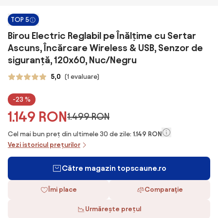
TOP 5
Birou Electric Reglabil pe Înălțime cu Sertar
Ascuns, Încărcare Wireless & USB, Senzor de
siguranță, 120x60, Nuc/Negru
5,0
(1 evaluare)
-23 %
1.149 RON
1.499 RON
Cel mai bun preț din ultimele 30 de zile:
1.149 RON
Vezi istoricul prețurilor
Către magazin topscaune.ro
Îmi place
Comparaţie
Urmărește prețul