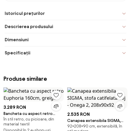
Istoricul prețurilor
Descrierea produsului
Dimensiuni
Specificații
Produse similare
3.289 RON
Bancheta cu aspect retro
2.535 RON
În stil retro, cu picioare, din
Euphoria 160cm, greige
Canapea extensibila SIGMA,
material textil
92×208×90 cm, extensibilă, în
stofa catifelata bej - Onega 2,
Disponibil în 2 e-shop-uri