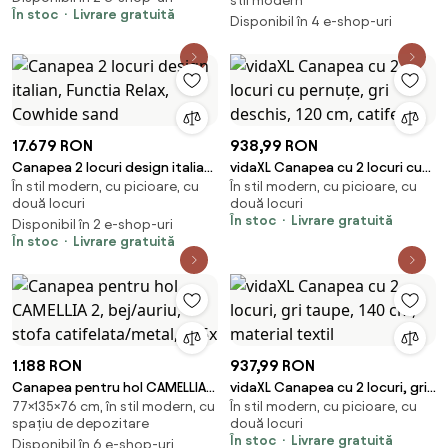
stil modern
208x90x92 c
În stoc
Livrare gratuită
Disponibil în 4 e-shop-uri
17.679 RON
938,99 RON
Canapea 2 locuri design italian,
vidaXL Canapea cu 2 locuri cu
În stil modern, cu picioare, cu
În stil modern, cu picioare, cu
Functia Relax, Cowhide sand
pernuțe, gri deschis, 120 cm,
două locuri
două locuri
catifea
În stoc
Livrare gratuită
Disponibil în 2 e-shop-uri
În stoc
Livrare gratuită
1.188 RON
937,99 RON
Canapea pentru hol CAMELLIA
vidaXL Canapea cu 2 locuri, gri
77×135×76 cm, în stil modern, cu
În stil modern, cu picioare, cu
2, bej/auriu, stofa
taupe, 140 cm, material textil
spațiu de depozitare
două locuri
catifelata/metal, 135x
În stoc
Livrare gratuită
Disponibil în 6 e-shop-uri