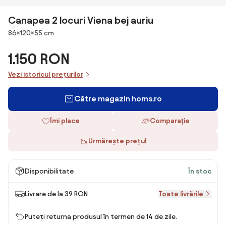
Canapea 2 locuri Viena bej auriu
Dimensiuni
86×120×55 cm
1.150 RON
Vezi istoricul prețurilor
Către magazin homs.ro
Îmi place
Comparaţie
Urmărește prețul
Disponibilitate
În stoc
Livrare de la 39 RON
Toate livrările
Puteți returna produsul în termen de 14 de zile.