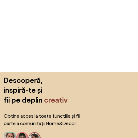
Sari peste subsol, revino la începutul paginii
Descoperă,
inspiră-te și
fii pe deplin
creativ
Obține acces la toate funcțiile și fii
parte a comunității Home&Decor.