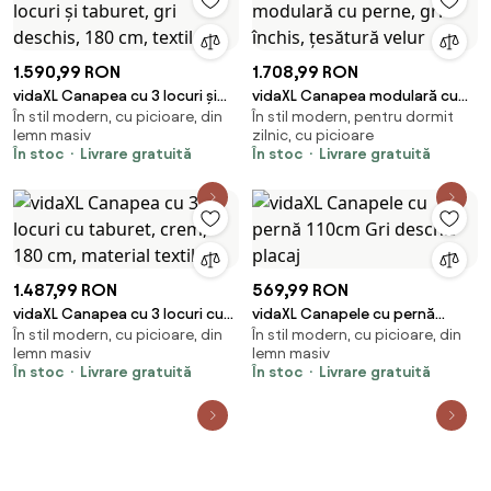
1.590,99 RON
1.708,99 RON
vidaXL Canapea cu 3 locuri și
vidaXL Canapea modulară cu
În stil modern, cu picioare, din
În stil modern, pentru dormit
taburet, gri deschis, 180 cm,
perne, gri închis, țesătură velur
lemn masiv
zilnic, cu picioare
textil
În stoc
Livrare gratuită
În stoc
Livrare gratuită
1.487,99 RON
569,99 RON
vidaXL Canapea cu 3 locuri cu
vidaXL Canapele cu pernă
În stil modern, cu picioare, din
În stil modern, cu picioare, din
taburet, crem, 180 cm, material
110cm Gri deschis placaj
lemn masiv
lemn masiv
textil
În stoc
Livrare gratuită
În stoc
Livrare gratuită