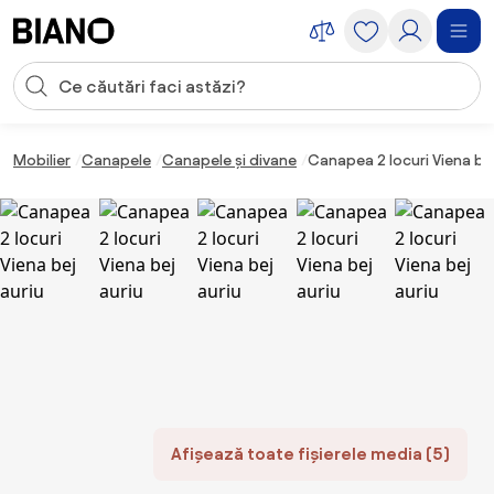
Sari peste navigare, accesează conținutul
Introducerea căutării
Sari peste conținut, mergi la subsol
Mobilier
Canapele
Canapele și divane
Canapea 2 locuri Viena bej
Afișează toate fișierele media (5)