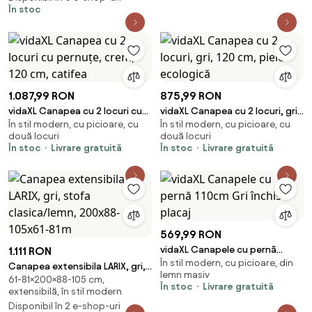
În stoc
1.087,99 RON
875,99 RON
vidaXL Canapea cu 2 locuri cu
vidaXL Canapea cu 2 locuri, gri,
În stil modern, cu picioare, cu
În stil modern, cu picioare, cu
pernuțe, crem, 120 cm, catifea
120 cm, piele ecologică
două locuri
două locuri
În stoc
Livrare gratuită
În stoc
Livrare gratuită
569,99 RON
vidaXL Canapele cu pernă
1.111 RON
În stil modern, cu picioare, din
110cm Gri închis placaj
Canapea extensibila LARIX, gri,
lemn masiv
61-81×200×88-105 cm,
stofa clasica/lemn, 200x88-
În stoc
Livrare gratuită
extensibilă, în stil modern
105x61-81m
Disponibil în 2 e-shop-uri