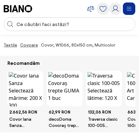
Sari peste navigare, accesează conținutul
Introducerea căutării
Sari peste conținut, mergi la subsol
Textile
Covoare
Covor, W1066, 80x150 cm, Multicolor
Recomandăm
2.662,56 RON
62,99 RON
132,06 RON
663 
Covor lana
decoDoma
Traversa clasic
Covo
Sanza
Covoraş trepte
100-005
160x2
Selectează
GUMA 1 buc
Selectează
– Ayyi
mărime: 200 X
lătime: 120 X
Carp