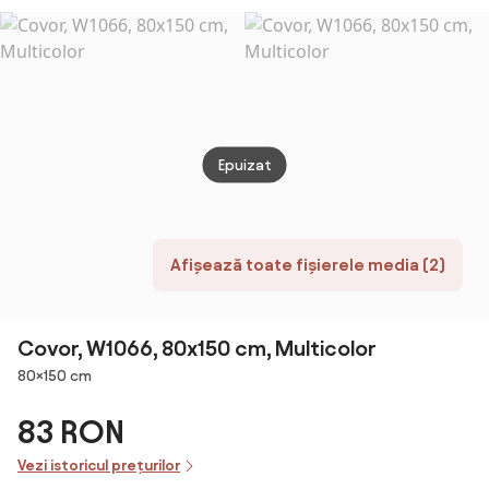
300
Epuizat
Afișează toate fișierele media (2)
Covor, W1066, 80x150 cm, Multicolor
Dimensiuni
80×150 cm
83 RON
Vezi istoricul prețurilor