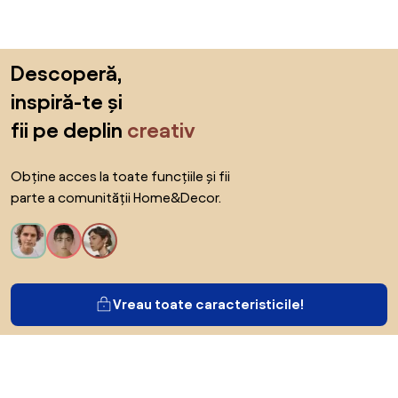
Sari peste subsol, revino la începutul paginii
Descoperă,
inspiră-te și
fii pe deplin
creativ
Obține acces la toate funcțiile și fii
parte a comunității Home&Decor.
Vreau toate caracteristicile!
Despre Biano