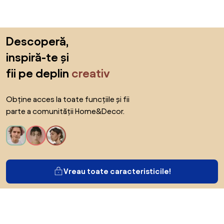
Sari peste subsol, revino la începutul paginii
Descoperă,
inspiră-te și
fii pe deplin
creativ
Obține acces la toate funcțiile și fii
parte a comunității Home&Decor.
Vreau toate caracteristicile!
Despre Biano