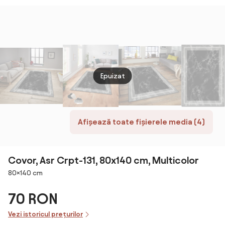
300
Epuizat
Afișează toate fișierele media (4)
Covor, Asr Crpt-131, 80x140 cm, Multicolor
Dimensiuni
80×140 cm
70 RON
Vezi istoricul prețurilor