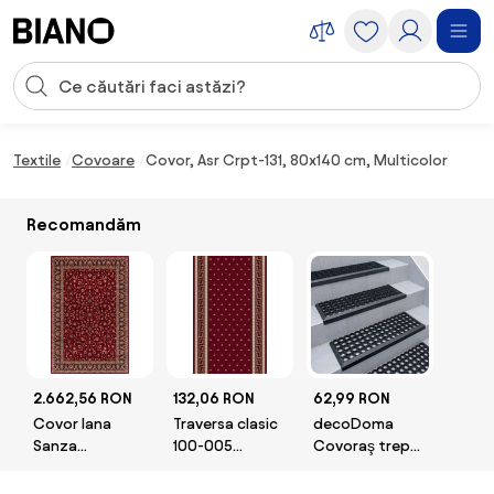
Sari peste navigare, accesează conținutul
Introducerea căutării
Sari peste conținut, mergi la subsol
Textile
Covoare
Covor, Asr Crpt-131, 80x140 cm, Multicolor
Recomandăm
2.662,56 RON
132,06 RON
62,99 RON
Covor lana
Traversa clasic
decoDoma
Sanza
100-005
Covoraş trepte
Selectează
Selectează
GUMA 1 buc
mărime: 200 X
lătime: 120 X