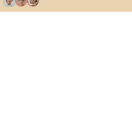
Vreau toate caracteristicile!
Despre Biano
Pentru utilizatori
Pentru magazine
Asigură-te că explorezi
Produse
Inspirații
AI designer