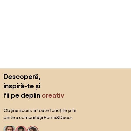
Sari peste subsol, revino la începutul paginii
Descoperă,
inspiră-te și
fii pe deplin
creativ
Obține acces la toate funcțiile și fii
parte a comunității Home&Decor.