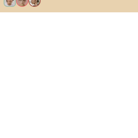
Vreau toate caracteristicile!
Despre Biano
Pentru utilizatori
Pentru magazine
Asigură-te că explorezi
Produse
Inspirații
AI designer