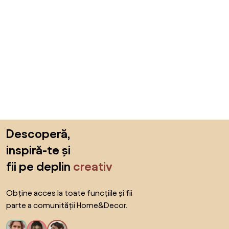
Sari peste subsol, revino la începutul paginii
Descoperă,
inspiră-te și
fii pe deplin
creativ
Obține acces la toate funcțiile și fii
parte a comunității Home&Decor.