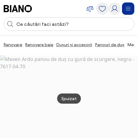
Sari peste navigare, accesează conținutul
Introducerea căutării
Sari peste conținut, mergi la subsol
Renovare
Renovare baie
Dușuri și accesorii
Panouri de duș
Mexe
Epuizat