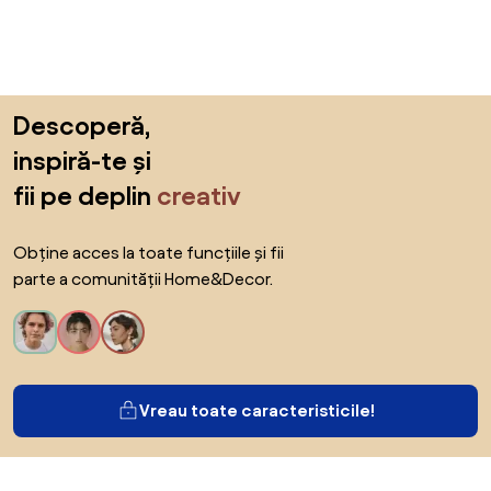
Sari peste subsol, revino la începutul paginii
Descoperă,
inspiră-te și
fii pe deplin
creativ
Obține acces la toate funcțiile și fii
parte a comunității Home&Decor.
Vreau toate caracteristicile!