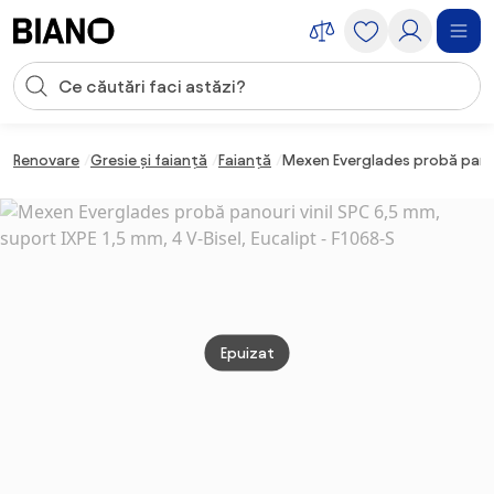
Sari peste navigare, accesează conținutul
Introducerea căutării
Sari peste conținut, mergi la subsol
Renovare
Gresie și faianță
Faianță
Mexen Everglades probă panouri
Epuizat