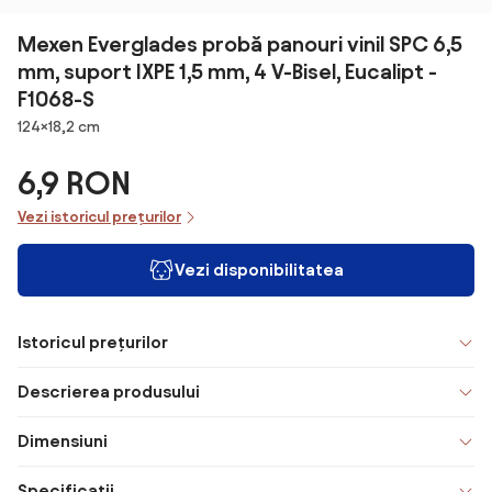
Mexen Everglades probă panouri vinil SPC 6,5
mm, suport IXPE 1,5 mm, 4 V-Bisel, Eucalipt -
F1068-S
Dimensiuni
124×18,2 cm
6,9 RON
Vezi istoricul prețurilor
Vezi disponibilitatea
Istoricul prețurilor
Descrierea produsului
Dimensiuni
Specificații