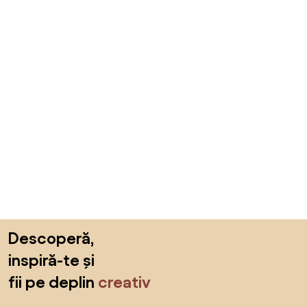
Sari peste subsol, revino la începutul paginii
Descoperă,
inspiră-te și
fii pe deplin
creativ