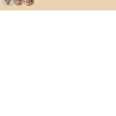
Vreau toate caracteristicile!
Despre Biano
Pentru utilizatori
Pentru magazine
Asigură-te că explorezi
Produse
Inspirații
AI designer