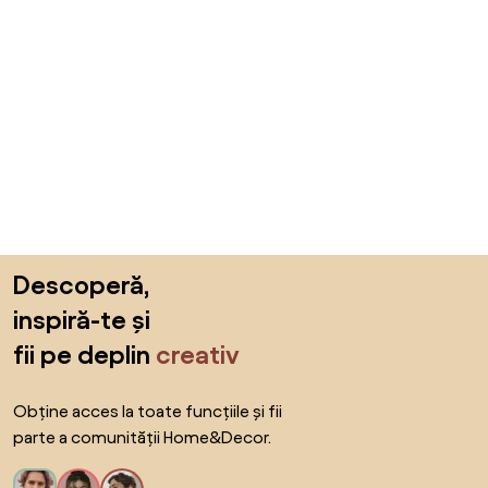
Sari peste subsol, revino la începutul paginii
Descoperă,
inspiră-te și
fii pe deplin
creativ
Obține acces la toate funcțiile și fii
parte a comunității Home&Decor.