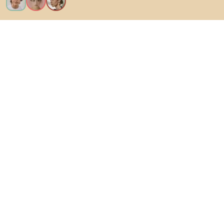
Vreau toate caracteristicile!
Despre Biano
Pentru utilizatori
Pentru magazine
Asigură-te că explorezi
Produse
Inspirații
AI designer