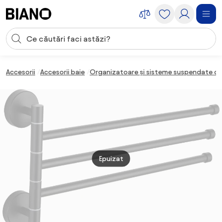
Sari peste navigare, accesează conținutul
Introducerea căutării
Sari peste conținut, mergi la subsol
Accesorii
Accesorii baie
Organizatoare și sisteme suspendate de
Epuizat