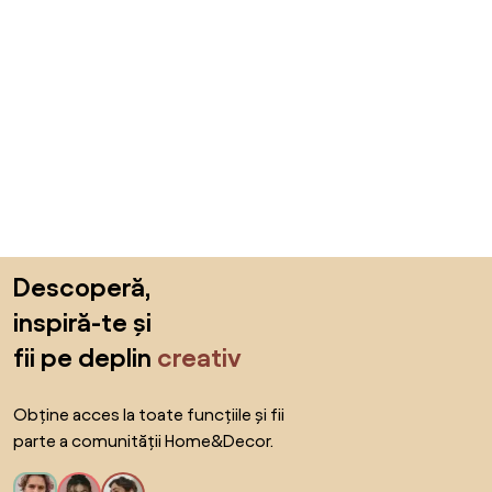
Sari peste subsol, revino la începutul paginii
Descoperă,
inspiră-te și
fii pe deplin
creativ
Obține acces la toate funcțiile și fii
parte a comunității Home&Decor.