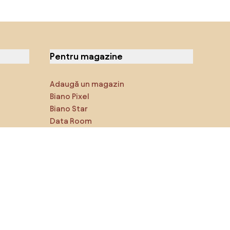
Pentru magazine
Adaugă un magazin
Biano Pixel
Biano Star
Data Room
Ne poți găsi pe rețelele de
socializare