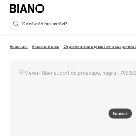
Sari peste navigare, accesează conținutul
Introducerea căutării
Sari peste conținut, mergi la subsol
Accesorii
Accesorii baie
Organizatoare și sisteme suspendat
Epuizat