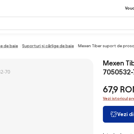
Vou
e de baie
Suporturi și cârlige de baie
Mexen Tiber suport de pros
Mexen Tib
7050532-
67,9 RO
Vezi istoricul pr
Vezi d