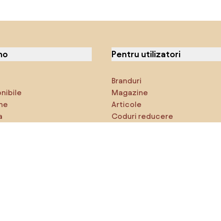
no
Pentru utilizatori
Branduri
onibile
Magazine
ne
Articole
a
Coduri reducere
ci
Densy Studio
că explorezi
Inspirații
AI designer