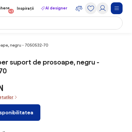
chere
AI designer
Inspirații
43
oape, negru - 7050532-70
er suport de prosoape, negru -
70
N
ețurilor
isponibilitatea