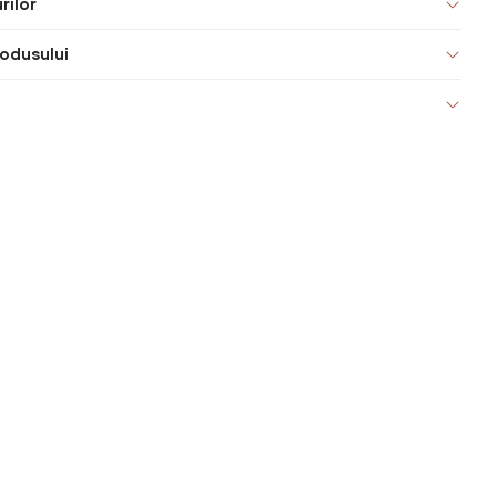
rilor
odusului