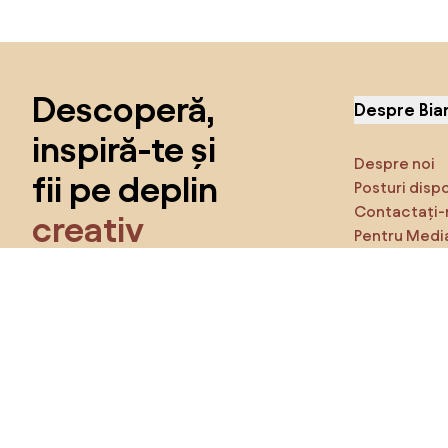
Sari peste subsol, revino la începutul paginii
Descoperă,
Despre Bia
inspiră-te și
Despre noi
fii pe deplin
Posturi disp
Contactați-
creativ
Pentru Medi
Caracteristi
Obține acces la toate funcțiile și fii
parte a comunității Home&Decor.
Asigură-te 
Produse
Vreau toate caracteristicile!