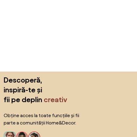
Sari peste subsol, revino la începutul paginii
Descoperă,
inspiră-te și
fii pe deplin
creativ
Obține acces la toate funcțiile și fii
parte a comunității Home&Decor.