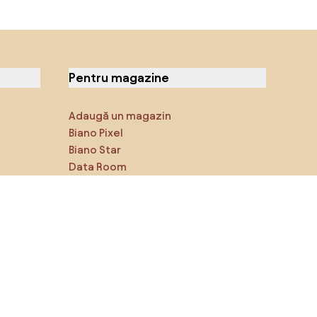
Pentru magazine
Adaugă un magazin
Biano Pixel
Biano Star
Data Room
Ne poți găsi pe rețelele de
socializare