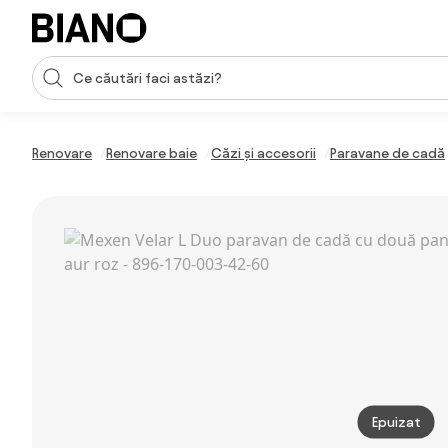
Sari peste navigare, accesează conținutul
Introducerea căutării
Sari peste conținut, mergi la subsol
Renovare
Renovare baie
Căzi și accesorii
Paravane de cadă
Epuizat