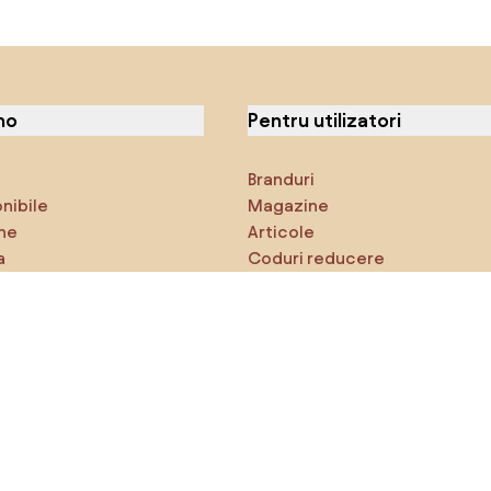
no
Pentru utilizatori
Branduri
onibile
Magazine
ne
Articole
a
Coduri reducere
ci
Densy Studio
că explorezi
Inspirații
AI designer