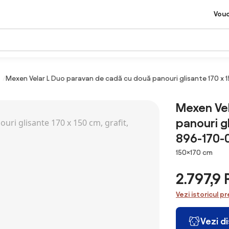
Vou
Mexen Velar L Duo paravan de cadă cu două panouri glisante 170 x 1
Mexen Vel
panouri gl
896-170-
Dimensiuni
150×170 cm
2.797,9
Vezi istoricul pr
Vezi d