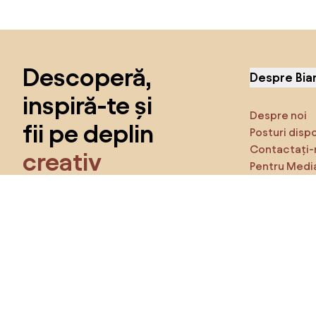
Sari peste subsol, revino la începutul paginii
Descoperă,
Despre Bia
inspiră-te și
Despre noi
fii pe deplin
Posturi disp
Contactați-
creativ
Pentru Medi
Caracteristi
Obține acces la toate funcțiile și fii
parte a comunității Home&Decor.
Asigură-te 
Produse
Vreau toate caracteristicile!