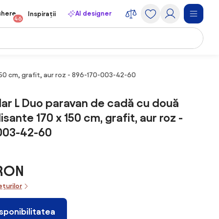
chere
AI designer
Inspirații
46
50 cm, grafit, aur roz - 896-170-003-42-60
ar L Duo paravan de cadă cu două
isante 170 x 150 cm, grafit, aur roz -
003-42-60
 RON
ețurilor
isponibilitatea