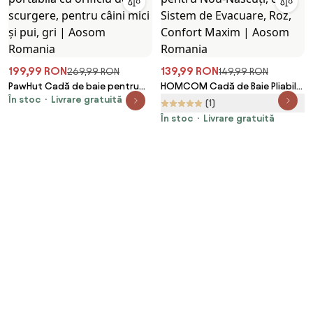
199,99 RON
139,99 RON
269,99 RON
149,99 RON
PawHut Cadă de baie pentru
HOMCOM Cadă de Baie Pliabilă
În stoc
Livrare gratuită
câini, cadă pliabilă portabilă cu
Antiderapantă pentru Nou-
(1)
orificiu de scurgere, pentru
Născuți, cu Sistem de Evacuare,
În stoc
Livrare gratuită
câini mici și pui, gri | Aosom
Roz, Confort Maxim | Aosom
Romania
Romania