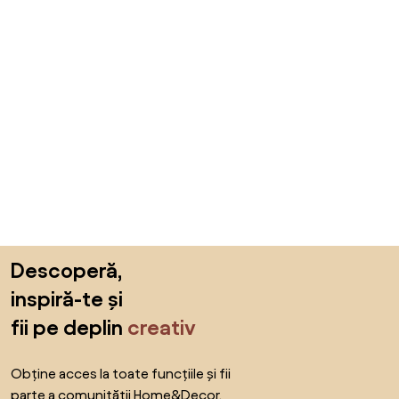
Sari peste subsol, revino la începutul paginii
Descoperă,
inspiră-te și
fii pe deplin
creativ
Obține acces la toate funcțiile și fii
parte a comunității Home&Decor.