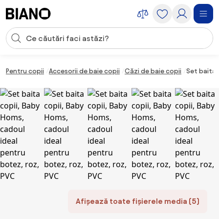
Sari peste navigare, accesează conținutul
Introducerea căutării
Sari peste conținut, mergi la subsol
Pentru copii
Accesorii de baie copii
Căzi de baie copii
Set baita 
Afișează toate fișierele media (5)