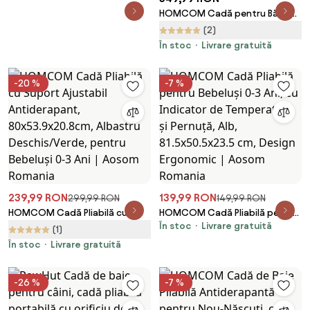
Organizatoare, 83x48x23.5cm,
HOMCOM Cadă pentru Băiță
Violet/Alb | Aosom Romania
Nou-Născuți și Copii 0-6 Ani,
(2)
Plastic Antiderapant, Verde,
În stoc
Livrare gratuită
Dimensiuni 75.3x55.4x43cm |
Aosom România
-20 %
-7 %
239,99 RON
139,99 RON
299,99 RON
149,99 RON
HOMCOM Cadă Pliabilă cu
HOMCOM Cadă Pliabilă pentru
În stoc
Livrare gratuită
Suport Ajustabil Antiderapant,
Bebeluși 0-3 Ani, cu Indicator
(1)
80x53.9x20.8cm, Albastru
de Temperatură și Pernuță, Alb,
În stoc
Livrare gratuită
Deschis/Verde, pentru Bebeluși
81.5x50.5x23.5 cm, Design
0-3 Ani | Aosom Romania
Ergonomic | Aosom Romania
-26 %
-7 %