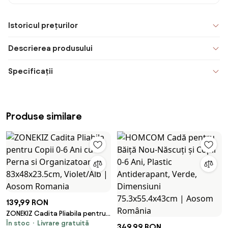
Istoricul prețurilor
Descrierea produsului
Specificații
Produse similare
139,99 RON
ZONEKIZ Cadita Pliabila pentru
În stoc
Livrare gratuită
Copii 0-6 Ani cu Perna si
349,99 RON