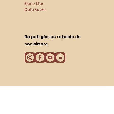
Biano Star
Data Room
Ne poți găsi pe rețelele de
socializare
Cookie-uri
Politica de confidențialitate
Termeni de utilizare
© 2026 Biano s.r.o.