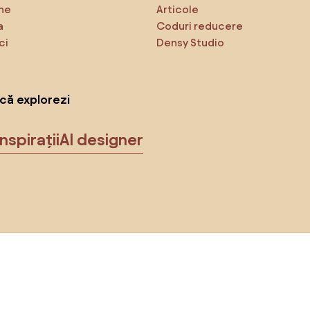
ne
Articole
a
Coduri reducere
ci
Densy Studio
că explorezi
Inspirații
AI designer