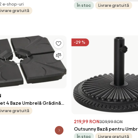
Lucios pentru Umbrelă
4,8cm, 16Kg, Ideală pentru G
 2 e-shop-uri
În stoc
Livrare gratuită
Livrare gratuită
egru | Aosom Romania
Aosom Romania
-29 %
N
et 4 Baze Umbrelă Grădină
 HDPE, Rezistente la
Livrare gratuită
103x103x8.3 cm, Negru |
219,99 RON
309,99 RON
ania
Outsunny Bază pentru Umbr
Soare, din Plastic Rezistent,
În stoc
Livrare gratuită