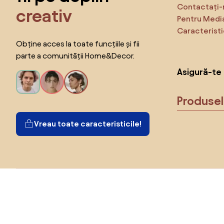
Contactați-
creativ
Pentru Medi
Caracteristi
Obține acces la toate funcțiile și fii
parte a comunității Home&Decor.
Asigură-te 
Produse
Vreau toate caracteristicile!
Alege țara