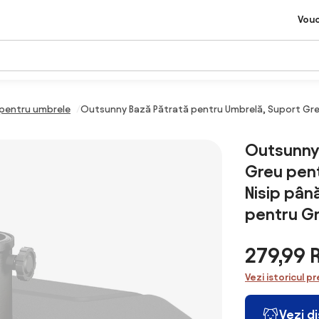
Vou
 pentru umbrele
Outsunny Bază Pătrată pentru Umbrelă, Suport Greu 
Outsunny 
Greu pent
Nisip pân
pentru Gr
279,99
Vezi istoricul pr
Vezi d