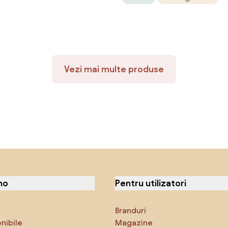
Compatibilă cu Stâlpi de Ф
48mm, Negru, Ф49x32cm | 
Romania
Vezi mai multe produse
no
Pentru utilizatori
Branduri
onibile
Magazine