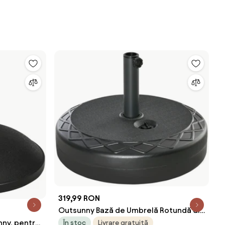
319,99 RON
Outsunny Bază de Umbrelă Rotundă din
Plastic Rezistent 30kg, Ø55x14cm,
ny, pentru
În stoc
Livrare gratuită