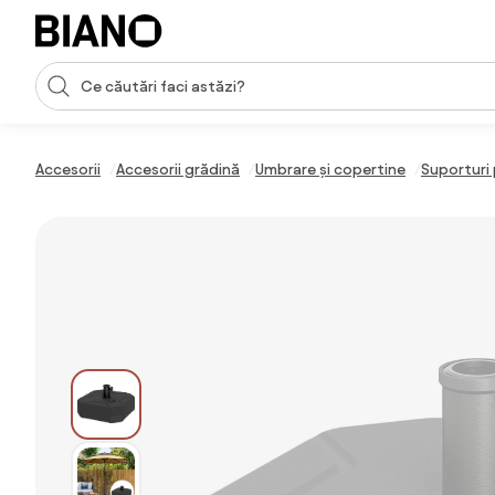
Sari peste navigare, accesează conținutul
Introducerea căutării
Sari peste conținut, mergi la subsol
Accesorii
Accesorii grădină
Umbrare și copertine
Suporturi