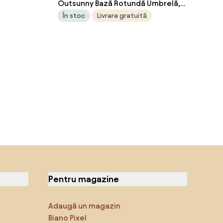
Outsunny Bază Rotundă Umbrelă,
35-38-
Plastic, 25kg, pentru Stâlpi
În stoc
Livrare gratuită
Aosom
35/38/48mm, Bronz | Aosom Romania
Pentru magazine
Adaugă un magazin
Biano Pixel