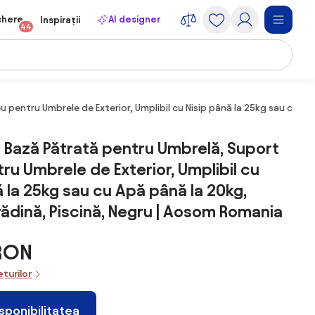
chere
AI designer
Inspirații
44
pentru Umbrele de Exterior, Umplibil cu Nisip până la 25kg sau cu Ap
Bază Pătrată pentru Umbrelă, Suport
ru Umbrele de Exterior, Umplibil cu
ă la 25kg sau cu Apă până la 20kg,
ădină, Piscină, Negru | Aosom Romania
 RON
ețurilor
isponibilitatea