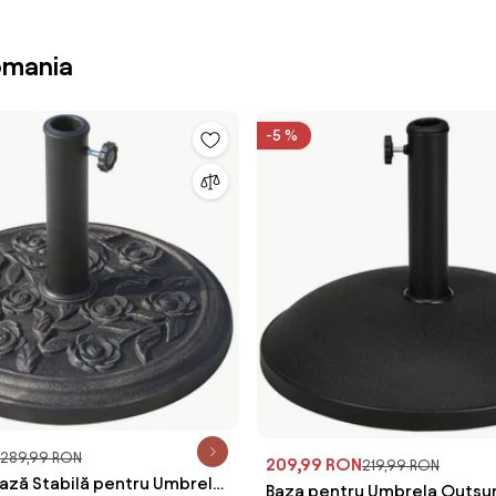
omania
-5 %
289,99 RON
209,99 RON
219,99 RON
ază Stabilă pentru Umbrelă
Baza pentru Umbrela Outsun