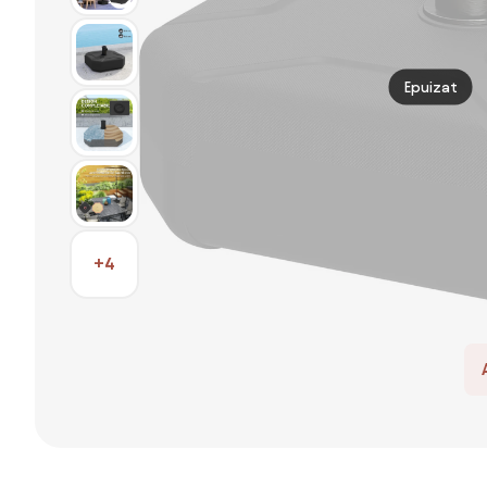
Epuizat
+4