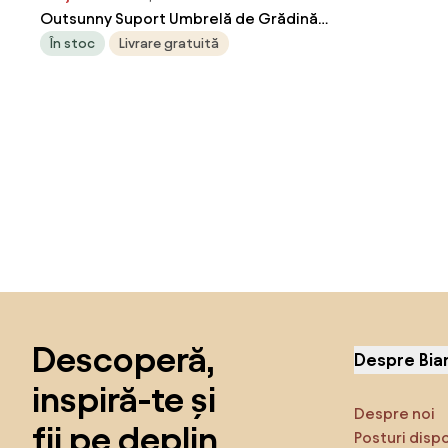
Outsunny Suport Umbrelă de Grădină
din Beton 11kg, Bază Pătrată Stabilă
În stoc
Livrare gratuită
pentru Umbrelă Masa Exterior, Negru |
Aosom Romania
Sari peste subsol, revino la începutul paginii
Descoperă,
Despre Bia
inspiră-te și
Despre noi
fii pe deplin
Posturi disp