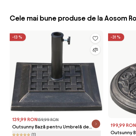
Cele mai bune produse de la Aosom R
-13 %
-31 %
139,99 RON
159,99 RON
199,99 RON
Outsunny Bază pentru Umbrelă de
Outsunny B
Grădină, Design Vintage, din Rășină și
(1)