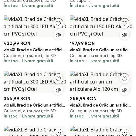
Cu leduri, cu suport, tip 3D
Cu suport
cu 300 LED Alb 240 cm PVC și
cu suport și balamale, alb, 120
În stoc
Livrare gratuită
În stoc
Livrare gratuită
Oțel
cm
430,99 RON
197,99 RON
vidaXL Brad de Crăciun artificial
vidaXL Brad de Crăciun artificial
Cu leduri, cu suport, tip 3D
Cu leduri, cu suport, tip 3D
cu 300 LED Alb 240 cm PVC și
cu 150 LED Alb 120 cm PVC și
În stoc
Livrare gratuită
În stoc
Livrare gratuită
Oțel
Oțel
366,99 RON
258,99 RON
vidaXL Brad de Crăciun artificial
vidaXL Brad de Crăciun artificial
Cu leduri, cu suport, tip 3D
Cu leduri, cu suport, tip 3D
cu 300 LED Alb 180 cm PVC și
cu ramuri articulare Alb 120 cm
În stoc
Livrare gratuită
În stoc
Livrare gratuită
Oțel