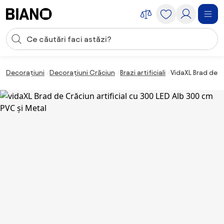
Sari peste navigare, accesează conținutul
Introducerea căutării
Sari peste conținut, mergi la subsol
Decorațiuni
Decorațiuni Crăciun
Brazi artificiali
VidaXL Brad de C