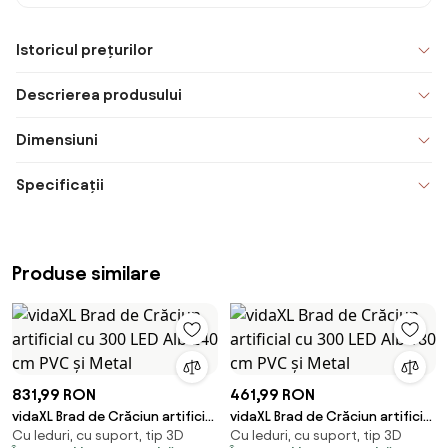
Istoricul prețurilor
Descrierea produsului
Dimensiuni
Specificații
Produse similare
831,99 RON
461,99 RON
vidaXL Brad de Crăciun artificial
vidaXL Brad de Crăciun artificial
Cu leduri, cu suport, tip 3D
Cu leduri, cu suport, tip 3D
cu 300 LED Alb 240 cm PVC și
cu 300 LED Alb 180 cm PVC și