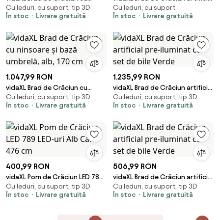
Cu leduri, cu suport, tip 3D
Cu leduri, cu suport
țăruș, 732 LED-uri, alb rece, 500
Verde 150 cm PVC și oțel și
În stoc
Livrare gratuită
În stoc
Livrare gratuită
cm
plastic
1.047,99 RON
1.235,99 RON
vidaXL Brad de Crăciun cu
vidaXL Brad de Crăciun artificial
Cu leduri, cu suport, tip 3D
Cu leduri, cu suport, tip 3D
ninsoare și bază umbrelă, alb,
pre-iluminat cu set de bile
În stoc
Livrare gratuită
În stoc
Livrare gratuită
170 cm
Verde
400,99 RON
506,99 RON
vidaXL Pom de Crăciun LED 789
vidaXL Brad de Crăciun artificial
Cu leduri, cu suport, tip 3D
Cu leduri, cu suport, tip 3D
LED-uri Alb Cald 476 cm
pre-iluminat cu set de bile
În stoc
Livrare gratuită
În stoc
Livrare gratuită
Verde