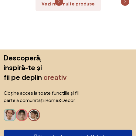
Vezi mai multe produse
Sari peste subsol, revino la începutul paginii
Descoperă,
inspiră-te și
fii pe deplin
creativ
Obține acces la toate funcțiile și fii
parte a comunității Home&Decor.