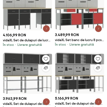
3.489,99 RON
4.106,99 RON
vidaXL Set banc de lucru 8 pcs
vidaXL Set de dulapuri de lucru
În stoc
Livrare gratuită
Roșu și gri Oțel vopsit
În stoc
Livrare gratuită
cu sertar cu depozitare 10 pcs
electrostatic
Negru
5.166,99 RON
3.963,99 RON
vidaXL Set de dulapuri de lucru
vidaXL Set de dulapuri de lucru