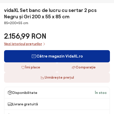
vidaXL Set banc de lucru cu sertar 2 pcs
Negru și Gri 200 x 55 x 85 cm
Dimensiuni
85×200×55 cm
2.156,99 RON
Vezi istoricul prețurilor
Către magazin VidaXL.ro
Îmi place
Comparaţie
Urmărește prețul
Disponibilitate
În stoc
Livrare gratuită