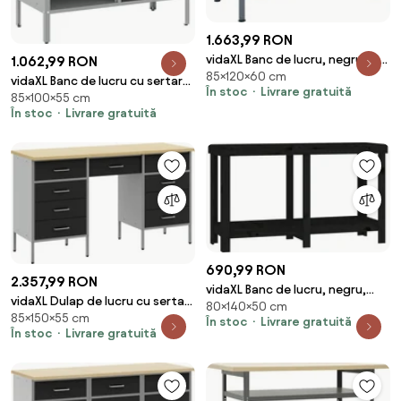
1.663,99 RON
vidaXL Banc de lucru, negru, 120
1.062,99 RON
85×120×60 cm
x 60 x 85 cm, oțel
vidaXL Banc de lucru cu sertar
În stoc
Livrare gratuită
85×100×55 cm
cu raft Negru și Gri 100 x 55 x 85
În stoc
Livrare gratuită
cm
690,99 RON
2.357,99 RON
vidaXL Banc de lucru, negru,
vidaXL Dulap de lucru cu sertar
80×140×50 cm
140x50x80 cm, lemn masiv pin
85×150×55 cm
3 pcs Negru 150 x 55 x 85 cm
În stoc
Livrare gratuită
În stoc
Livrare gratuită