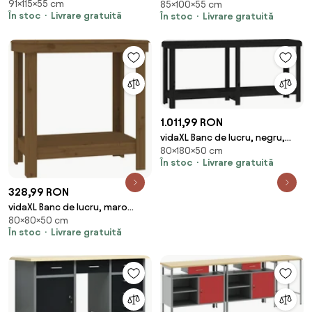
91×115×55 cm
55 x 91 cm Lemn aranjat și metal
85×100×55 cm
2 pcs Negru și Gri 100 x 55 x 85
În stoc
Livrare gratuită
În stoc
Livrare gratuită
cm
1.011,99 RON
vidaXL Banc de lucru, negru,
80×180×50 cm
180x50x80 cm, lemn masiv pin
În stoc
Livrare gratuită
328,99 RON
vidaXL Banc de lucru, maro
80×80×50 cm
miere, 80x50x80 cm, lemn
În stoc
Livrare gratuită
masiv pin