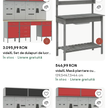
3.095,99 RON
vidaXL Set de dulapuri de lucru
În stoc
Livrare gratuită
cu sertar cu depozitare 8 pcs
Negru
546,99 RON
vidaXL Masă plantare cu
139,5×147,5×44 cm
chiuvetă gri 147,5x44x139,5cm
În stoc
Livrare gratuită
lemn masiv brad