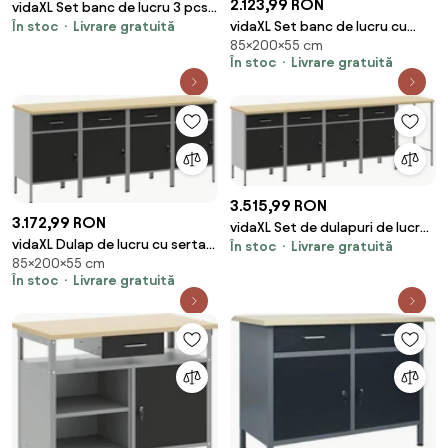
2.123,99 RON
vidaXL Set banc de lucru 3 pcs
vidaXL Set banc de lucru cu
În stoc
Livrare gratuită
Negru și Gri Oțel vopsit
85×200×55 cm
sertar 2 pcs Roșu și gri 200 x 55
electrostatic
În stoc
Livrare gratuită
x 85 cm
3.515,99 RON
3.172,99 RON
vidaXL Set de dulapuri de lucru
vidaXL Dulap de lucru cu sertar
În stoc
Livrare gratuită
cu sertar Manual 5 pcs Negru și
85×200×55 cm
4 pcs Negru și Gri 200 x 55 x 85
Gri
În stoc
Livrare gratuită
cm