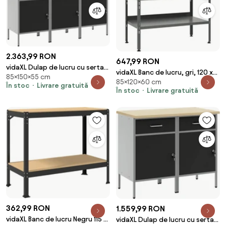
2.363,99 RON
647,99 RON
vidaXL Dulap de lucru cu sertar
vidaXL Banc de lucru, gri, 120 x
85×150×55 cm
3 pcs Negru și Gri 150 x 55 x 85
85×120×60 cm
60 x 85 cm, oțel
În stoc
Livrare gratuită
cm
În stoc
Livrare gratuită
362,99 RON
1.559,99 RON
vidaXL Banc de lucru Negru 115 x
vidaXL Dulap de lucru cu sertar