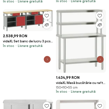
În stoc
Livrare gratuită
cu sertar cu raft 10 pcs Negru și
În stoc
Livrare gratuită
cu raft Manual 10 pcs Negru și
Gri
Gri
2.538,99 RON
vidaXL Set banc de lucru 3 pcs
În stoc
Livrare gratuită
Roșu și gri Oțel vopsit
electrostatic
1.434,99 RON
vidaXL Masă bucătărie cu raft
150×110×55 cm
superior, 110x55x150 cm, oțel
În stoc
Livrare gratuită
inoxidabil