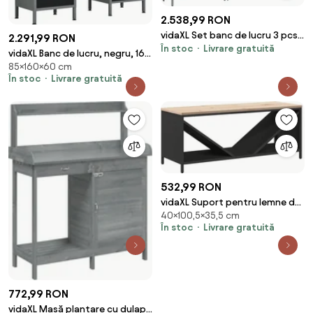
2.538,99 RON
vidaXL Set banc de lucru 3 pcs
2.291,99 RON
În stoc
Livrare gratuită
Roșu și gri Oțel vopsit
vidaXL Banc de lucru, negru, 160
electrostatic
85×160×60 cm
x 60 x 85 cm, oțel
În stoc
Livrare gratuită
532,99 RON
vidaXL Suport pentru lemne de
40×100,5×35,5 cm
foc cu blat lemn negru
În stoc
Livrare gratuită
100,5x35,5x40 cm
772,99 RON
vidaXL Masă plantare cu dulap,