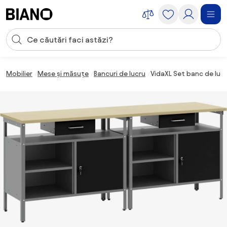
Sari peste navigare, accesează conținutul
Introducerea căutării
Sari peste conținut, mergi la subsol
Mobilier
Mese și măsuțe
Bancuri de lucru
VidaXL Set banc de lucr