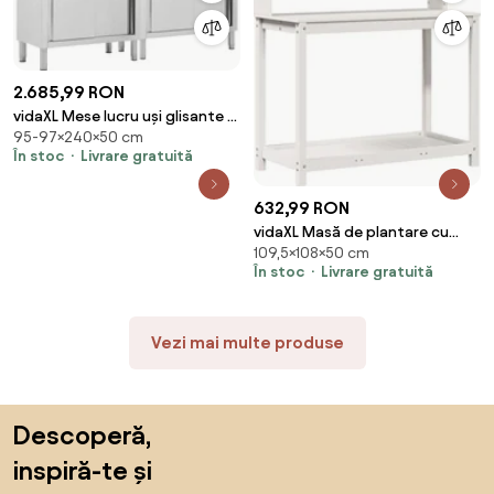
2.685,99 RON
vidaXL Mese lucru uși glisante 2
95-97×240×50 cm
buc 240x50x(95-97) cm oțel
În stoc
Livrare gratuită
inoxidabil
632,99 RON
vidaXL Masă de plantare cu
109,5×108×50 cm
rafturi alb 108x50x109,5 cm
În stoc
Livrare gratuită
lemn masiv pin
Vezi mai multe produse
Sari peste subsol, revino la începutul paginii
Descoperă,
inspiră-te și