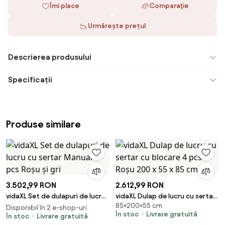
Îmi place
Comparaţie
Urmărește prețul
Descrierea produsului
Specificații
Produse similare
3.502,99 RON
2.612,99 RON
vidaXL Set de dulapuri de lucru
vidaXL Dulap de lucru cu sertar
85×200×55 cm
cu sertar Manual 5 pcs Roșu și
cu blocare 4 pcs Roșu 200 x 55
Disponibil în 2 e-shop-uri
În stoc
Livrare gratuită
gri
În stoc
Livrare gratuită
x 85 cm