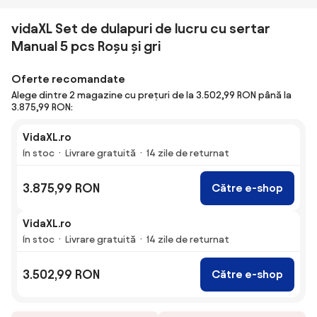
vidaXL Set de dulapuri de lucru cu sertar
Manual 5 pcs Roșu și gri
Oferte recomandate
Alege dintre 2 magazine cu prețuri de la 3.502,99 RON până la
3.875,99 RON:
VidaXL.ro
În stoc
Livrare gratuită
14 zile de returnat
3.875,99 RON
Către e-shop
VidaXL.ro
În stoc
Livrare gratuită
14 zile de returnat
3.502,99 RON
Către e-shop