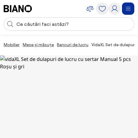
Sari peste navigare, accesează conținutul
Introducerea căutării
Sari peste conținut, mergi la subsol
Mobilier
Mese și măsuțe
Bancuri de lucru
VidaXL Set de dulapuri 