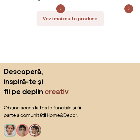
Vezi mai multe produse
Sari peste subsol, revino la începutul paginii
Descoperă,
inspiră-te și
fii pe deplin
creativ
Obține acces la toate funcțiile și fii
parte a comunității Home&Decor.