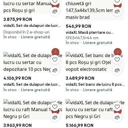
3.875,99 RON
vidaXL Set de dulapuri de lucru
546,99 RON
cu sertar Manual 5 pcs Roșu și
Disponibil în 2 e-shop-uri
vidaXL Masă plantare cu
gri
În stoc
Livrare gratuită
139,5×147,5×44 cm
chiuvetă gri 147,5x44x139,5cm
În stoc
Livrare gratuită
lemn masiv brad
4.106,99 RON
3.489,99 RON
vidaXL Set de dulapuri de lucru
vidaXL Set banc de lucru 8 pcs
În stoc
Livrare gratuită
În stoc
Livrare gratuită
cu sertar cu depozitare 10 pcs
Roșu și gri Oțel vopsit
Negru
electrostatic
3.963,99 RON
5.166,99 RON