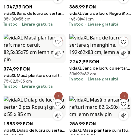
1.047,99 RON
365,99 RON
vidaXL Banc de lucru cu sertar
vidaXL Banc de lucru Negru 81 x
85×100×55 cm
145×81×41 cm
cu raft Roșu și gri 100 x 55 x 85
41 x 145 cm Lemn aranjat și
În stoc
Livrare gratuită
În stoc
Livrare gratuită
cm
metal
2.242,99 RON
vidaXL Banc de lucru cu sertare
374,99 RON
83×192×62 cm
și menghine, 192x62x83 cm,
vidaXL Masă plantare cu raft
În stoc
Livrare gratuită
lemn acacia
75×82,5×35 cm
maro ceruit 82,5x35x75 cm
În stoc
Livrare gratuită
lemn masiv pin
1.883,99 RON
256,99 RON
vidaXL Dulap de lucru cu sertar
vidaXL Masă plantare cu rafturi