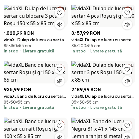
1.828,99 RON
3.157,99 RON
vidaXL Dulap de lucru cu sertar
vidaXL Dulap de lucru cu sertar
85×150×55 cm
85×200×55 cm
cu blocare 3 pcs Roșu 150 x 55 x
4 pcs Roșu și gri 200 x 55 x 85
În stoc
Livrare gratuită
În stoc
Livrare gratuită
85 cm
cm
935,99 RON
2.189,99 RON
vidaXL Banc de lucru cu sertar
vidaXL Dulap de lucru cu sertar
85×50×55 cm
85×150×55 cm
Roșu și gri 50 x 55 x 85 cm
3 pcs Roșu 150 x 55 x 85 cm
În stoc
Livrare gratuită
În stoc
Livrare gratuită