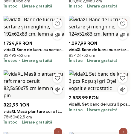
85×100×55 cm
109,5×82,5×50 cm
2 pcs Roșu și gri 100 x 55 x 85
maro 82,5x50x109,5 cm lemn
În stoc
Livrare gratuită
În stoc
Livrare gratuită
cm
masiv pin
1.724,99 RON
1.097,99 RON
vidaXL Banc de lucru cu sertare
vidaXL Banc de lucru cu sertare
83×192×62 cm
83×124×52 cm
și menghine, 192x62x83 cm,
și menghine, 124x52x83 cm,
În stoc
Livrare gratuită
În stoc
Livrare gratuită
lemn acacia
lemn acacia
2.538,99 RON
vidaXL Set banc de lucru 3 pcs
322,99 RON
În stoc
Livrare gratuită
Roșu și gri Oțel vopsit
vidaXL Masă plantare cu raft
electrostatic
75×50×82,5 cm
maro ceruit 82,5x50x75 cm
În stoc
Livrare gratuită
lemn masiv pin