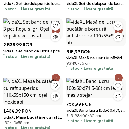
vidaXL Set de dulapuri de lucru
vidaXL Set de dulapuri de lucru
În stoc
Livrare gratuită
În stoc
Livrare gratuită
cu raft Manual 10 pcs Negru și
cu sertar cu raft 10 pcs Negru și
Gri
Gri
2.538,99 RON
vidaXL Set banc de lucru 3 pcs
815,99 RON
În stoc
Livrare gratuită
Roșu și gri Oțel vopsit
vidaXL Masă de lucru bucătărie
electrostatic
93×110×55 cm
bordură antistropire 110x55x93
În stoc
Livrare gratuită
cm oțel
756,99 RON
vidaXL Banc lucru 100x60x(71,5-
1.434,99 RON
71,5-98×100×60 cm
98) cm lemn masiv stejar
vidaXL Masă bucătărie cu raft
În stoc
Livrare gratuită
150×110×55 cm
superior, 110x55x150 cm, oțel
În stoc
Livrare gratuită
inoxidabil