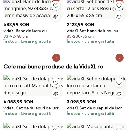
683,99 RON
2.123,99 RON
vidaXL Banc de lucru cu
vidaXL Set banc de lucru cu
83×92×48 cm
85×200×55 cm
menghine, 92x48x83 cm, lemn
sertar 2 pcs Roșu și gri 200 x 55
În stoc
Livrare gratuită
În stoc
Livrare gratuită
masiv de acacia
x 85 cm
Cele mai bune produse de la VidaXL.ro
4.058,99 RON
3.095,99 RON
vidaXL Set de dulapuri de lucru
vidaXL Set de dulapuri de lucru
În stoc
Livrare gratuită
În stoc
Livrare gratuită
cu raft Manual 10 pcs Roșu și gri
cu sertar cu depozitare 8 pcs
Negru