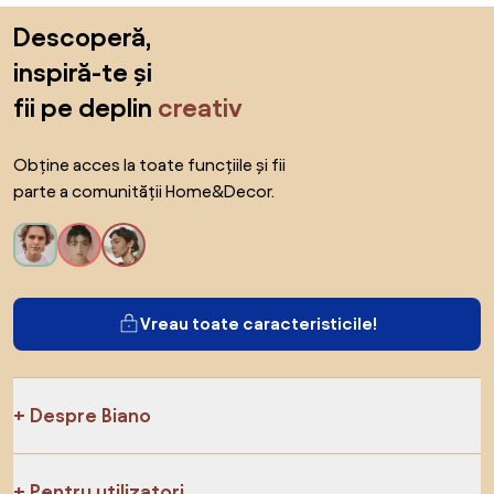
Sari peste subsol, revino la începutul paginii
Descoperă,
inspiră-te și
fii pe deplin
creativ
Obține acces la toate funcțiile și fii
parte a comunității Home&Decor.
Vreau toate caracteristicile!
Despre Biano
Pentru utilizatori