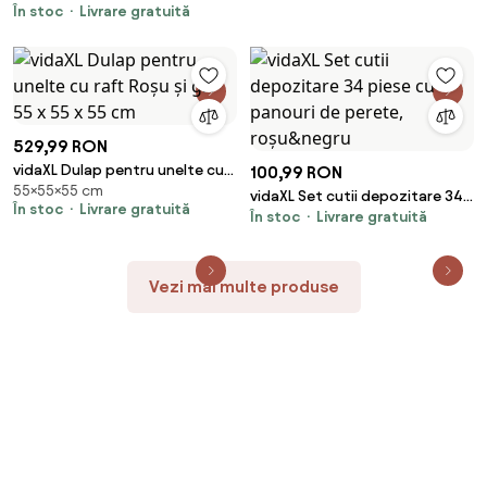
În stoc
Livrare gratuită
compresia arcurilor de supape,
10 piese
529,99 RON
vidaXL Dulap pentru unelte cu
100,99 RON
55×55×55 cm
raft Roșu și gri 55 x 55 x 55 cm
vidaXL Set cutii depozitare 34
În stoc
Livrare gratuită
În stoc
Livrare gratuită
piese cu panouri de perete,
roșu&negru
Vezi mai multe produse