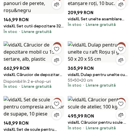
209,99 RON
vidaXL Set unelte asamblare
146,99 RON
În stoc
Livrare gratuită
inele rulmenți și etanșare roți,
vidaXL Set cutii depozitare 32
10 buc.
În stoc
Livrare gratuită
piese cu panouri de perete,
roșu&negru
662,99 RON
365,99 RON
vidaXL Cărucior de depozitare
vidaXL Dulap pentru unelte cu
55×50×20 cm
mobil cu 15 sertare, alb, plastic
raft Roșu și gri 50 x 20 x 55 cm
Disponibil în 2 e-shop-uri
În stoc
Livrare gratuită
În stoc
Livrare gratuită
495,99 RON
vidaXL Cărucior pentru scule de
148,99 RON
În stoc
Livrare gratuită
atelier, 100 kg
vidaXL Set de scule pentru