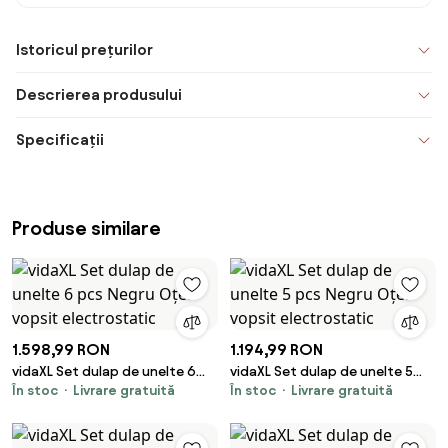
Istoricul prețurilor
Descrierea produsului
Specificații
Produse similare
1.598,99 RON
1.194,99 RON
vidaXL Set dulap de unelte 6
vidaXL Set dulap de unelte 5
În stoc
Livrare gratuită
În stoc
Livrare gratuită
pcs Negru Oțel vopsit
pcs Negru Oțel vopsit
electrostatic
electrostatic