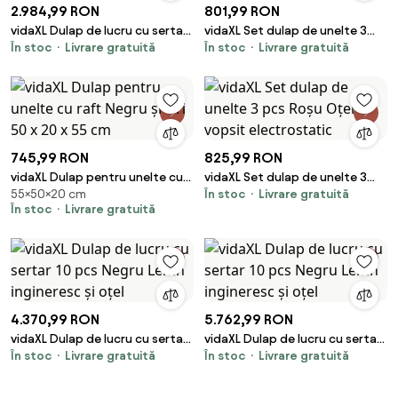
2.984,99 RON
801,99 RON
vidaXL Dulap de lucru cu sertar
vidaXL Set dulap de unelte 3
În stoc
Livrare gratuită
În stoc
Livrare gratuită
10 pcs Negru Lemn ingineresc și
pcs Negru Oțel vopsit
oțel
electrostatic
745,99 RON
825,99 RON
vidaXL Dulap pentru unelte cu
vidaXL Set dulap de unelte 3
55×50×20 cm
În stoc
Livrare gratuită
raft Negru și Gri 50 x 20 x 55 cm
pcs Roșu Oțel vopsit
În stoc
Livrare gratuită
electrostatic
4.370,99 RON
5.762,99 RON
vidaXL Dulap de lucru cu sertar
vidaXL Dulap de lucru cu sertar
În stoc
Livrare gratuită
În stoc
Livrare gratuită
10 pcs Negru Lemn ingineresc și
10 pcs Negru Lemn ingineresc și
oțel
oțel