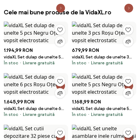
Cele mai bune produse de la VidaXL.ro
1.194,99 RON
679,99 RON
vidaXL Set dulap de unelte 5
vidaXL Set dulap de unelte 3
În stoc
Livrare gratuită
În stoc
Livrare gratuită
pcs Negru Oțel vopsit
pcs Roșu Oțel vopsit
electrostatic
electrostatic
1.645,99 RON
1.168,99 RON
vidaXL Set dulap de unelte 6
vidaXL Set dulap de unelte 5
În stoc
Livrare gratuită
În stoc
Livrare gratuită
pcs Roșu Oțel vopsit
pcs Negru Oțel vopsit
electrostatic
electrostatic