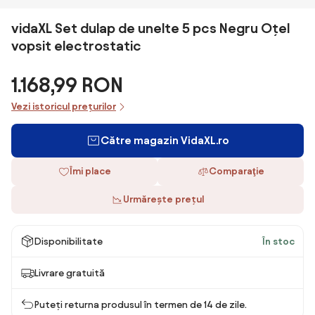
vidaXL Set dulap de unelte 5 pcs Negru Oțel
vopsit electrostatic
1.168,99 RON
Vezi istoricul prețurilor
Către magazin VidaXL.ro
Îmi place
Comparaţie
Urmărește prețul
Disponibilitate
În stoc
Livrare gratuită
Puteți returna produsul în termen de 14 de zile.