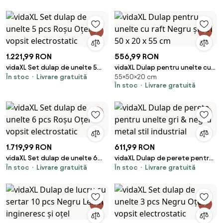
electrostatic
oțel
1.221,99 RON
556,99 RON
vidaXL Set dulap de unelte 5
vidaXL Dulap pentru unelte cu
În stoc
Livrare gratuită
55×50×20 cm
pcs Roșu Oțel vopsit
raft Negru și Gri 50 x 20 x 55 cm
În stoc
Livrare gratuită
electrostatic
1.719,99 RON
611,99 RON
vidaXL Set dulap de unelte 6
vidaXL Dulap de perete pentru
În stoc
Livrare gratuită
În stoc
Livrare gratuită
pcs Roșu Oțel vopsit
unelte gri & negru metal stil
electrostatic
industrial