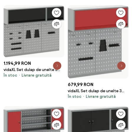
1.194,99 RON
vidaXL Set dulap de unelte 5
În stoc
Livrare gratuită
pcs Negru Oțel vopsit
electrostatic
679,99 RON
vidaXL Set dulap de unelte 3
În stoc
Livrare gratuită
pcs Roșu Oțel vopsit
electrostatic