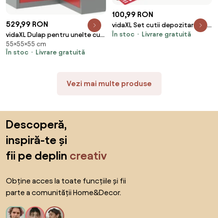
100,99 RON
529,99 RON
vidaXL Set cutii depozitare 34
În stoc
Livrare gratuită
vidaXL Dulap pentru unelte cu
piese cu panouri de perete,
55×55×55 cm
raft Roșu și gri 55 x 55 x 55 cm
roșu&negru
În stoc
Livrare gratuită
Vezi mai multe produse
Sari peste subsol, revino la începutul paginii
Descoperă,
inspiră-te și
fii pe deplin
creativ
Obține acces la toate funcțiile și fii
parte a comunității Home&Decor.