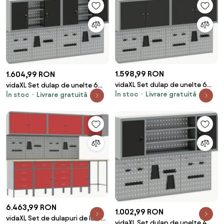
1.598,99 RON
1.604,99 RON
vidaXL Set dulap de unelte 6
vidaXL Set dulap de unelte 6
În stoc
Livrare gratuită
pcs Negru Oțel vopsit
În stoc
Livrare gratuită
pcs Negru Oțel vopsit
electrostatic
electrostatic
6.463,99 RON
1.002,99 RON
vidaXL Set de dulapuri de lucru
vidaXL Set dulap de unelte 4