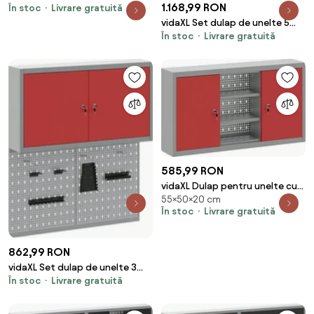
1.168,99 RON
În stoc
Livrare gratuită
pcs Negru Oțel vopsit
electrostatic
vidaXL Set dulap de unelte 5
În stoc
Livrare gratuită
pcs Negru Oțel vopsit
electrostatic
585,99 RON
vidaXL Dulap pentru unelte cu
55×50×20 cm
raft Roșu și gri 50 x 20 x 55 cm
În stoc
Livrare gratuită
862,99 RON
vidaXL Set dulap de unelte 3
În stoc
Livrare gratuită
pcs Roșu Oțel vopsit
electrostatic