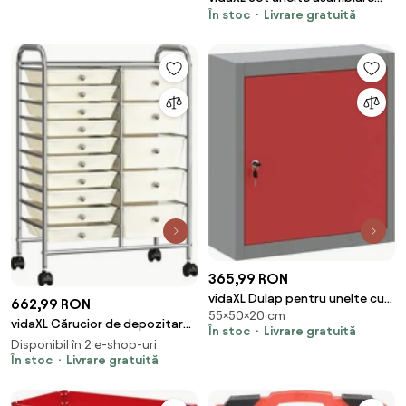
În stoc
Livrare gratuită
inele rulmenți și etanșare roți,
10 buc.
365,99 RON
vidaXL Dulap pentru unelte cu
662,99 RON
55×50×20 cm
raft Roșu și gri 50 x 20 x 55 cm
vidaXL Cărucior de depozitare
În stoc
Livrare gratuită
mobil cu 15 sertare, alb, plastic
Disponibil în 2 e-shop-uri
În stoc
Livrare gratuită