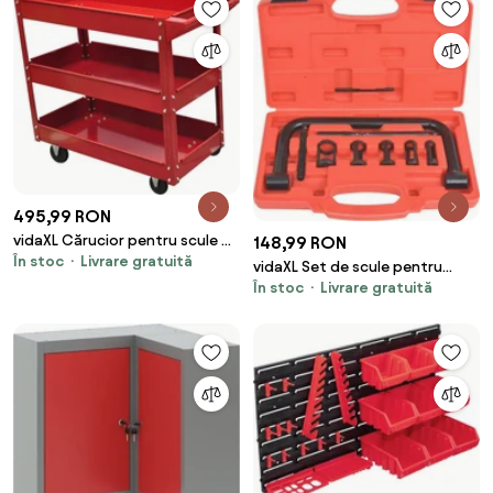
495,99 RON
vidaXL Cărucior pentru scule de
148,99 RON
În stoc
Livrare gratuită
atelier, 100 kg
vidaXL Set de scule pentru
În stoc
Livrare gratuită
compresia arcurilor de supape,
10 piese