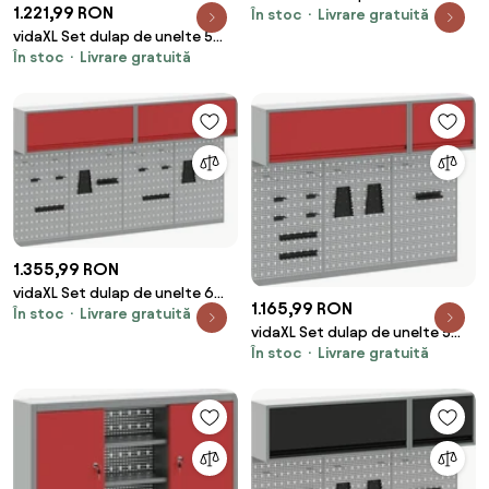
1.221,99 RON
În stoc
Livrare gratuită
pcs Roșu Oțel vopsit
vidaXL Set dulap de unelte 5
electrostatic
În stoc
Livrare gratuită
pcs Roșu Oțel vopsit
electrostatic
1.355,99 RON
vidaXL Set dulap de unelte 6
1.165,99 RON
În stoc
Livrare gratuită
pcs Roșu Oțel vopsit
vidaXL Set dulap de unelte 5
electrostatic
În stoc
Livrare gratuită
pcs Roșu Oțel vopsit
electrostatic