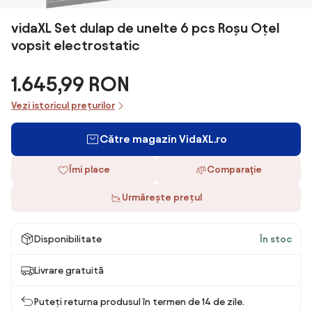
vidaXL Set dulap de unelte 6 pcs Roșu Oțel
vopsit electrostatic
1.645,99 RON
Vezi istoricul prețurilor
Către magazin VidaXL.ro
Îmi place
Comparaţie
Urmărește prețul
Disponibilitate
În stoc
Livrare gratuită
Puteți returna produsul în termen de 14 de zile.