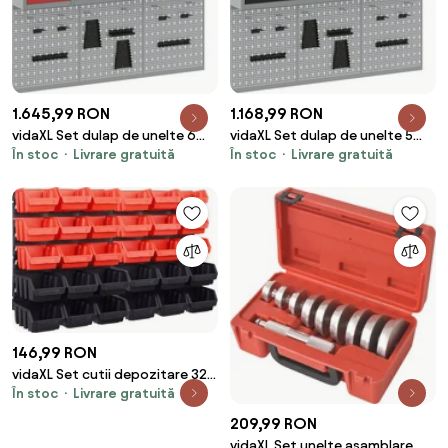
1.645,99 RON
1.168,99 RON
vidaXL Set dulap de unelte 6
vidaXL Set dulap de unelte 5
În stoc
Livrare gratuită
În stoc
Livrare gratuită
pcs Roșu Oțel vopsit
pcs Negru Oțel vopsit
electrostatic
electrostatic
146,99 RON
vidaXL Set cutii depozitare 32
În stoc
Livrare gratuită
piese cu panouri de perete,
roșu&negru
209,99 RON
vidaXL Set unelte asamblare