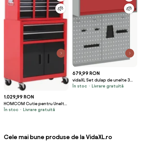
679,99 RON
vidaXL Set dulap de unelte 3
În stoc
Livrare gratuită
pcs Roșu Oțel vopsit
electrostatic
1.029,99 RON
HOMCOM Cutie pentru Unelte
În stoc
Livrare gratuită
pe Roți cu 6 Sertare, 2 în 1,
Dulap Spațios cu Încuietoare,
Metal, Roșu | Aosom Romania
Cele mai bune produse de la VidaXL.ro