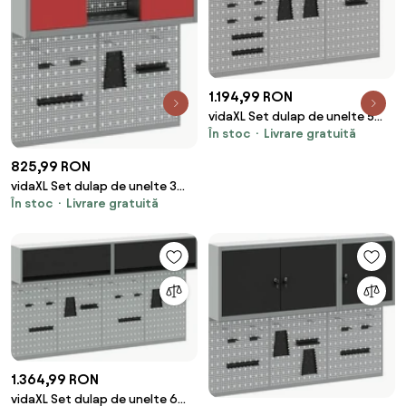
1.194,99 RON
vidaXL Set dulap de unelte 5
În stoc
Livrare gratuită
pcs Negru Oțel vopsit
electrostatic
825,99 RON
vidaXL Set dulap de unelte 3
În stoc
Livrare gratuită
pcs Roșu Oțel vopsit
electrostatic
1.364,99 RON
vidaXL Set dulap de unelte 6