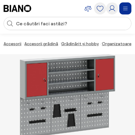
Sari peste navigare, accesează conținutul
Introducerea căutării
Sari peste conținut, mergi la subsol
Accesorii
Accesorii grădină
Grădinărit și hobby
Organizatoare g