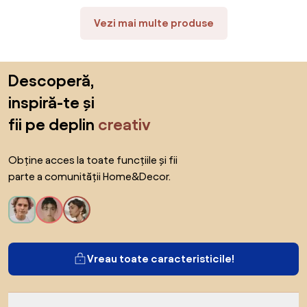
Vezi mai multe produse
Sari peste subsol, revino la începutul paginii
Descoperă,
inspiră-te și
fii pe deplin
creativ
Obține acces la toate funcțiile și fii
parte a comunității Home&Decor.
Vreau toate caracteristicile!