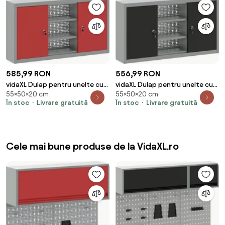
585,99 RON
556,99 RON
vidaXL Dulap pentru unelte cu
vidaXL Dulap pentru unelte cu
55×50×20 cm
55×50×20 cm
raft Roșu și gri 50 x 20 x 55 cm
raft Negru și Gri 50 x 20 x 55 cm
În stoc
Livrare gratuită
În stoc
Livrare gratuită
Cele mai bune produse de la VidaXL.ro