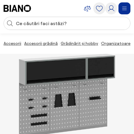
Sari peste navigare, accesează conținutul
Introducerea căutării
Sari peste conținut, mergi la subsol
Accesorii
Accesorii grădină
Grădinărit și hobby
Organizatoare g