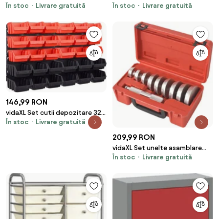
În stoc
Livrare gratuită
În stoc
Livrare gratuită
pcs Roșu Oțel vopsit
pcs Negru Oțel vopsit
electrostatic
electrostatic
146,99 RON
vidaXL Set cutii depozitare 32
În stoc
Livrare gratuită
piese cu panouri de perete,
roșu&negru
209,99 RON
vidaXL Set unelte asamblare
În stoc
Livrare gratuită
inele rulmenți și etanșare roți,
10 buc.