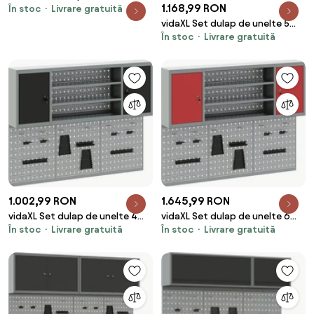
1.168,99 RON
În stoc
Livrare gratuită
pcs Negru Oțel vopsit
electrostatic
vidaXL Set dulap de unelte 5
În stoc
Livrare gratuită
pcs Negru Oțel vopsit
electrostatic
1.002,99 RON
1.645,99 RON
vidaXL Set dulap de unelte 4
vidaXL Set dulap de unelte 6
În stoc
Livrare gratuită
În stoc
Livrare gratuită
pcs Negru Oțel vopsit
pcs Roșu Oțel vopsit
electrostatic
electrostatic