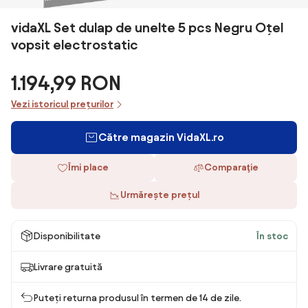
vidaXL Set dulap de unelte 5 pcs Negru Oțel
vopsit electrostatic
1.194,99 RON
Vezi istoricul prețurilor
Către magazin VidaXL.ro
Îmi place
Comparaţie
Urmărește prețul
Disponibilitate
În stoc
Livrare gratuită
Puteți returna produsul în termen de 14 de zile.