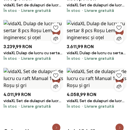
vidaXL Set de dulapuri de lucru
vidaXL Set de dulapuri de lucru
În stoc
Livrare gratuită
În stoc
Livrare gratuită
cu sertar cu depozitare 8 pcs
cu sertar cu depozitare 8 pcs
Roșu
Roșu
3.239,99 RON
3.611,99 RON
vidaXL Dulap de lucru cu sertar
vidaXL Dulap de lucru cu sertar
În stoc
Livrare gratuită
În stoc
Livrare gratuită
8 pcs Roșu Lemn ingineresc și
8 pcs Roșu Lemn ingineresc și
oțel
oțel
4.011,99 RON
4.058,99 RON
vidaXL Set de dulapuri de lucru
vidaXL Set de dulapuri de lucru
În stoc
Livrare gratuită
În stoc
Livrare gratuită
cu raft Manual 10 pcs Roșu și gri
cu raft Manual 10 pcs Roșu și gri