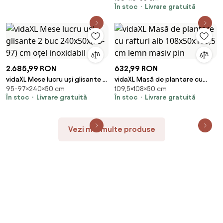
În stoc
Livrare gratuită
inoxidabil
2.685,99 RON
632,99 RON
vidaXL Mese lucru uși glisante 2
vidaXL Masă de plantare cu
95-97×240×50 cm
109,5×108×50 cm
buc 240x50x(95-97) cm oțel
rafturi alb 108x50x109,5 cm
În stoc
Livrare gratuită
În stoc
Livrare gratuită
inoxidabil
lemn masiv pin
Vezi mai multe produse