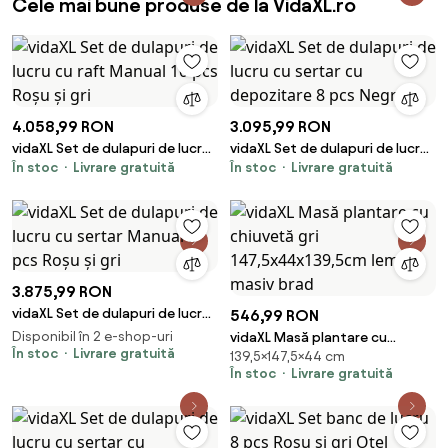
Cele mai bune produse de la VidaXL.ro
4.058,99 RON
3.095,99 RON
vidaXL Set de dulapuri de lucru
vidaXL Set de dulapuri de lucru
În stoc
Livrare gratuită
În stoc
Livrare gratuită
cu raft Manual 10 pcs Roșu și gri
cu sertar cu depozitare 8 pcs
Negru
3.875,99 RON
vidaXL Set de dulapuri de lucru
546,99 RON
cu sertar Manual 5 pcs Roșu și
Disponibil în 2 e-shop-uri
vidaXL Masă plantare cu
gri
În stoc
Livrare gratuită
139,5×147,5×44 cm
chiuvetă gri 147,5x44x139,5cm
În stoc
Livrare gratuită
lemn masiv brad