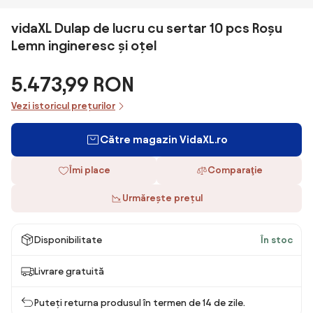
vidaXL Dulap de lucru cu sertar 10 pcs Roșu
Lemn ingineresc și oțel
5.473,99 RON
Vezi istoricul prețurilor
Către magazin VidaXL.ro
Îmi place
Comparaţie
Urmărește prețul
Disponibilitate
În stoc
Livrare gratuită
Puteți returna produsul în termen de 14 de zile.