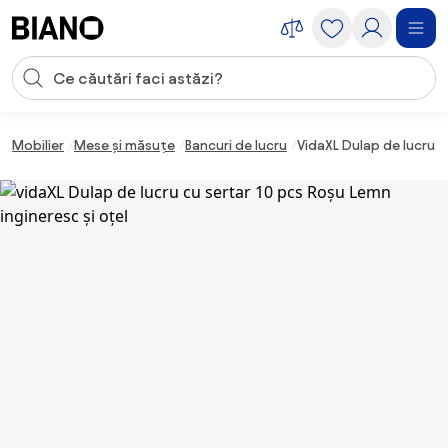
Sari peste navigare, accesează conținutul
Introducerea căutării
Sari peste conținut, mergi la subsol
Mobilier
Mese și măsuțe
Bancuri de lucru
VidaXL Dulap de lucru c