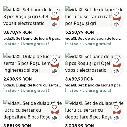
Negru
oțel
3.878,99 RON
5.260,99 RON
vidaXL Set banc de lucru 8 pcs
vidaXL Set de dulapuri de lucru
În stoc
Livrare gratuită
În stoc
Livrare gratuită
Roșu și gri Oțel vopsit
cu sertar cu raft 10 pcs Roșu și
electrostatic
gri
2.438,99 RON
3.489,99 RON
vidaXL Dulap de lucru cu sertar
vidaXL Set banc de lucru 8 pcs
În stoc
Livrare gratuită
În stoc
Livrare gratuită
5 pcs Roșu Lemn ingineresc și
Roșu și gri Oțel vopsit
oțel
electrostatic
3.551,99 RON
3.005,99 RON