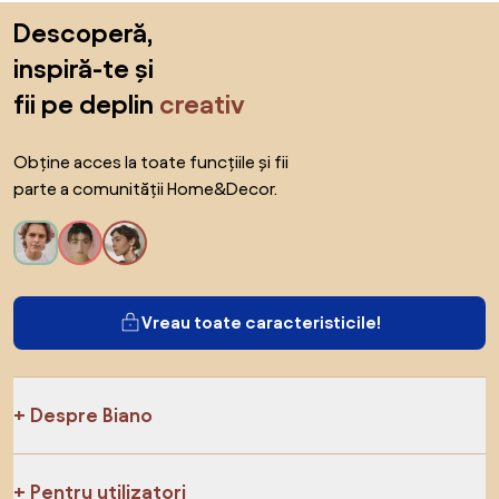
Sari peste subsol, revino la începutul paginii
Descoperă,
inspiră-te și
fii pe deplin
creativ
Obține acces la toate funcțiile și fii
parte a comunității Home&Decor.
Vreau toate caracteristicile!
Despre Biano
Pentru utilizatori