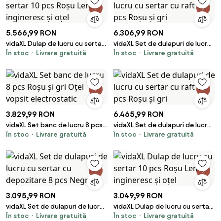
5.566,99 RON
6.306,99 RON
vidaXL Dulap de lucru cu sertar
vidaXL Set de dulapuri de lucru
În stoc
Livrare gratuită
În stoc
Livrare gratuită
10 pcs Roșu Lemn ingineresc și
cu sertar cu raft 12 pcs Roșu și
oțel
gri
3.829,99 RON
6.465,99 RON
vidaXL Set banc de lucru 8 pcs
vidaXL Set de dulapuri de lucru
În stoc
Livrare gratuită
În stoc
Livrare gratuită
Roșu și gri Oțel vopsit
cu sertar cu raft 12 pcs Roșu și
electrostatic
gri
3.095,99 RON
3.049,99 RON
vidaXL Set de dulapuri de lucru
vidaXL Dulap de lucru cu sertar
În stoc
Livrare gratuită
În stoc
Livrare gratuită
cu sertar cu depozitare 8 pcs
10 pcs Roșu Lemn ingineresc și