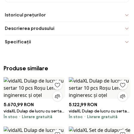
Istoricul prețurilor
Descrierea produsului
Specificații
Produse similare
5.670,99 RON
5.122,99 RON
vidaXL Dulap de lucru cu sertar
vidaXL Dulap de lucru cu sertar
În stoc
Livrare gratuită
În stoc
Livrare gratuită
10 pcs Roșu Lemn ingineresc și
10 pcs Roșu Lemn ingineresc și
oțel
oțel