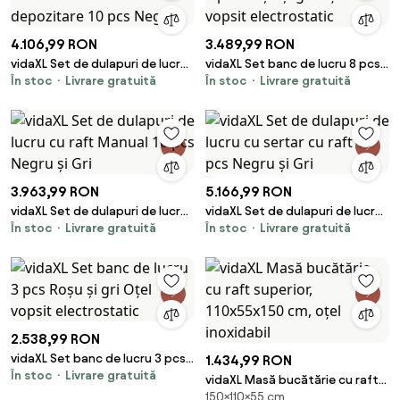
4.106,99 RON
3.489,99 RON
vidaXL Set de dulapuri de lucru
vidaXL Set banc de lucru 8 pcs
În stoc
Livrare gratuită
În stoc
Livrare gratuită
cu sertar cu depozitare 10 pcs
Roșu și gri Oțel vopsit
Negru
electrostatic
3.963,99 RON
5.166,99 RON
vidaXL Set de dulapuri de lucru
vidaXL Set de dulapuri de lucru
În stoc
Livrare gratuită
În stoc
Livrare gratuită
cu raft Manual 10 pcs Negru și
cu sertar cu raft 10 pcs Negru și
Gri
Gri
2.538,99 RON
vidaXL Set banc de lucru 3 pcs
1.434,99 RON
În stoc
Livrare gratuită
Roșu și gri Oțel vopsit
vidaXL Masă bucătărie cu raft
electrostatic
150×110×55 cm
superior, 110x55x150 cm, oțel