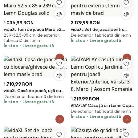
1.036,99 RON
3.179,99 RON
vidaXL Turn de joacă Maro 52.5
vidaXL Set de joacă pentru
239×52,5×85 cm, de exterior,
De exterior, fabricată din lemn
x 85 x 239 cm Lemn Douglas
exterior, lemn masiv de brad
fabricată din lemn
În stoc
Livrare gratuită
solid
În stoc
Livrare gratuită
1.710,99 RON
vidaXL Casă de joacă, ușă cu
De exterior, fabricată din lemn
blocare/ghivece de flori, lemn
1.219,99 RON
În stoc
Livrare gratuită
masiv brad
AIYAPLAY Căsuță din Lemn Copii
De exterior, fabricată din lemn
cu Jardiniere, pentru Joacă
În stoc
Livrare gratuită
Exterior/Interior, Vârsta 3-8,
Maro | Aosom Romania