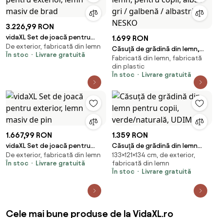
3.226,99 RON
vidaXL Set de joacă pentru
1.699 RON
De exterior, fabricată din lemn
exterior, lemn masiv de brad
Căsuţă de grădină din lemn,
În stoc
Livrare gratuită
Fabricată din lemn, fabricată
pentru copii, albă / gri /
din plastic
galbenă / albastră, NESKO
În stoc
Livrare gratuită
1.667,99 RON
1.359 RON
vidaXL Set de joacă pentru
Căsuţă de grădină din lemn
De exterior, fabricată din lemn
133×121×134 cm, de exterior,
exterior, lemn masiv de pin
pentru copii, verde/naturală,
În stoc
Livrare gratuită
fabricată din lemn
UDIM
În stoc
Livrare gratuită
Cele mai bune produse de la VidaXL.ro