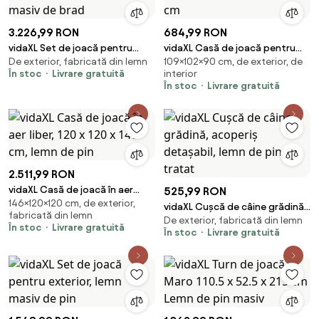
3.226,99 RON
684,99 RON
vidaXL Set de joacă pentru
vidaXL Casă de joacă pentru
De exterior, fabricată din lemn
109×102×90 cm, de exterior, de
exterior, lemn masiv de brad
copii, 102x90x109 cm
În stoc
Livrare gratuită
interior
În stoc
Livrare gratuită
2.511,99 RON
vidaXL Casă de joacă în aer
525,99 RON
146×120×120 cm, de exterior,
liber, 120 x 120 x 146 cm, lemn de
vidaXL Cușcă de câine grădină,
fabricată din lemn
pin
De exterior, fabricată din lemn
acoperiș detașabil, lemn de pin
În stoc
Livrare gratuită
În stoc
Livrare gratuită
tratat