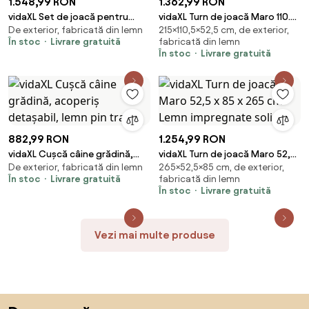
1.548,99 RON
1.362,99 RON
vidaXL Set de joacă pentru
vidaXL Turn de joacă Maro 110.5
De exterior, fabricată din lemn
215×110,5×52,5 cm, de exterior,
exterior, lemn masiv de pin
x 52.5 x 215 cm Lemn de pin
În stoc
Livrare gratuită
fabricată din lemn
masiv
În stoc
Livrare gratuită
882,99 RON
1.254,99 RON
vidaXL Cușcă câine grădină,
vidaXL Turn de joacă Maro 52,5
De exterior, fabricată din lemn
265×52,5×85 cm, de exterior,
acoperiș detașabil, lemn pin
x 85 x 265 cm Lemn impregnate
În stoc
Livrare gratuită
fabricată din lemn
tratat
solid
În stoc
Livrare gratuită
Vezi mai multe produse
Sari peste subsol, revino la începutul paginii