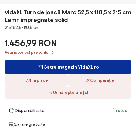
vidaXL Turn de joacă Maro 52,5 x 110,5 x 215 cm
Lemn impregnate solid
Dimensiuni
215×52,5×110,5 cm
1.456,99 RON
Vezi istoricul prețurilor
Către magazin VidaXL.ro
Îmi place
Comparaţie
Urmărește prețul
Disponibilitate
În stoc
Livrare gratuită