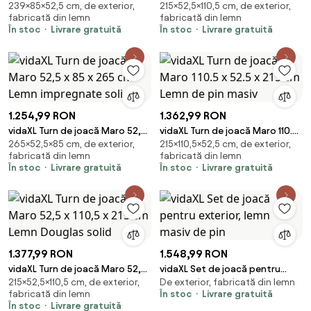
239×85×52,5 cm, de exterior,
215×52,5×110,5 cm, de exterior,
52,5 x 239 cm Lemn impregnate
x 110,5 x 215 cm Lemn
fabricată din lemn
fabricată din lemn
solid
impregnate solid
În stoc
Livrare gratuită
În stoc
Livrare gratuită
1.254,99 RON
1.362,99 RON
vidaXL Turn de joacă Maro 52,5
vidaXL Turn de joacă Maro 110.5
265×52,5×85 cm, de exterior,
215×110,5×52,5 cm, de exterior,
x 85 x 265 cm Lemn impregnate
x 52.5 x 215 cm Lemn de pin
fabricată din lemn
fabricată din lemn
solid
masiv
În stoc
Livrare gratuită
În stoc
Livrare gratuită
1.377,99 RON
1.548,99 RON
vidaXL Turn de joacă Maro 52,5
vidaXL Set de joacă pentru
215×52,5×110,5 cm, de exterior,
De exterior, fabricată din lemn
x 110,5 x 215 cm Lemn Douglas
exterior, lemn masiv de pin
fabricată din lemn
În stoc
Livrare gratuită
solid
În stoc
Livrare gratuită