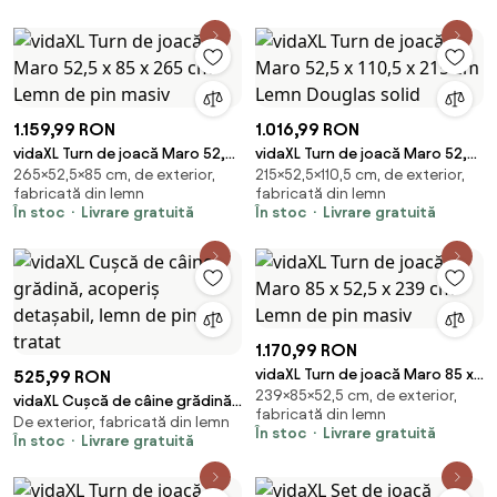
1.159,99 RON
1.016,99 RON
vidaXL Turn de joacă Maro 52,5
vidaXL Turn de joacă Maro 52,5
265×52,5×85 cm, de exterior,
215×52,5×110,5 cm, de exterior,
x 85 x 265 cm Lemn de pin
x 110,5 x 215 cm Lemn Douglas
fabricată din lemn
fabricată din lemn
masiv
solid
În stoc
Livrare gratuită
În stoc
Livrare gratuită
1.170,99 RON
vidaXL Turn de joacă Maro 85 x
525,99 RON
239×85×52,5 cm, de exterior,
52,5 x 239 cm Lemn de pin
vidaXL Cușcă de câine grădină,
fabricată din lemn
masiv
De exterior, fabricată din lemn
acoperiș detașabil, lemn de pin
În stoc
Livrare gratuită
În stoc
Livrare gratuită
tratat