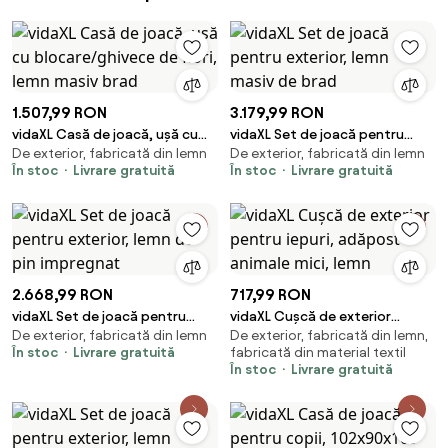
1.507,99 RON
3.179,99 RON
vidaXL Casă de joacă, ușă cu
vidaXL Set de joacă pentru
De exterior, fabricată din lemn
De exterior, fabricată din lemn
blocare/ghivece de flori, lemn
exterior, lemn masiv de brad
În stoc
Livrare gratuită
În stoc
Livrare gratuită
masiv brad
2.668,99 RON
717,99 RON
vidaXL Set de joacă pentru
vidaXL Cușcă de exterior
De exterior, fabricată din lemn
De exterior, fabricată din lemn,
exterior, lemn de pin impregnat
pentru iepuri, adăpost animale
În stoc
Livrare gratuită
fabricată din material textil
mici, lemn
În stoc
Livrare gratuită