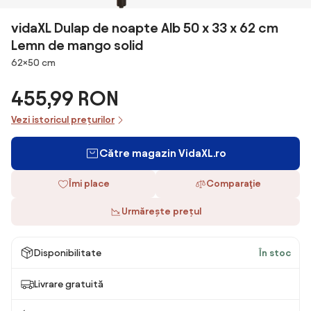
vidaXL Dulap de noapte Alb 50 x 33 x 62 cm
Lemn de mango solid
Dimensiuni
62×50 cm
455,99 RON
Vezi istoricul prețurilor
Către magazin VidaXL.ro
Îmi place
Comparaţie
Urmărește prețul
Disponibilitate
În stoc
Livrare gratuită