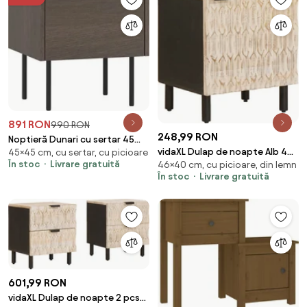
891 RON
990 RON
248,99 RON
Noptieră Dunari cu sertar 45
vidaXL Dulap de noapte Alb 40
45×45 cm, cu sertar, cu picioare
cm - stejar dunin
În stoc
Livrare gratuită
46×40 cm, cu picioare, din lemn
x 33 x 46 cm Lemn de mango
În stoc
Livrare gratuită
solid
601,99 RON
vidaXL Dulap de noapte 2 pcs