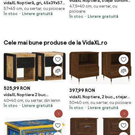
vidaXL Noptieră, stejar sonoma,
vidaXL Noptieră, gri, 45x39x57
47,5×40 cm, cu sertar, cu
40x35x47,5 cm
57×45 cm, cu sertar, cu picioare
cm, lemn masiv de pin
picioare
În stoc
Livrare gratuită
În stoc
Livrare gratuită
Cele mai bune produse de la VidaXL.ro
525,99 RON
397,99 RON
vidaXL Noptiere 2 buc
vidaXL Noptiere, 2 buc., stejar
40×40 cm, cu sertar, din lemn
40x35x40 cm lemn masiv de
50×40 cm, cu sertar, cu picioare
maro, 40x35x50 cm, lemn
În stoc
Livrare gratuită
mango
În stoc
Livrare gratuită
compozit