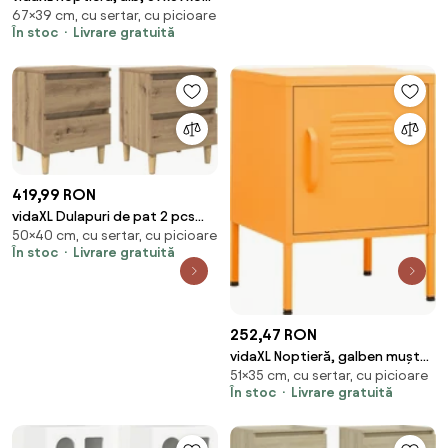
67×39 cm, cu sertar, cu picioare
cm, lemn prelucrat
În stoc
Livrare gratuită
419,99 RON
vidaXL Dulapuri de pat 2 pcs
50×40 cm, cu sertar, cu picioare
Stejar Artizanal 40 x 35 x 50 cm
În stoc
Livrare gratuită
252,47 RON
vidaXL Noptieră, galben muștar,
51×35 cm, cu sertar, cu picioare
35x35x51 cm oțel
În stoc
Livrare gratuită