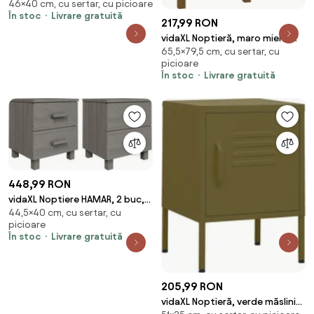
46×40 cm, cu sertar, cu picioare
Alb 40 x 33 x 46 cm Lemn de
În stoc
Livrare gratuită
mango solid
217,99 RON
vidaXL Noptieră, maro miere,
65,5×79,5 cm, cu sertar, cu
79,5x38x65,5 cm, lemn masiv
picioare
de pin
În stoc
Livrare gratuită
448,99 RON
vidaXL Noptiere HAMAR, 2 buc,
44,5×40 cm, cu sertar, cu
gri deschis, 40x35x44,5 cm,
picioare
lemn masiv
În stoc
Livrare gratuită
205,99 RON
vidaXL Noptieră, verde măsliniu,