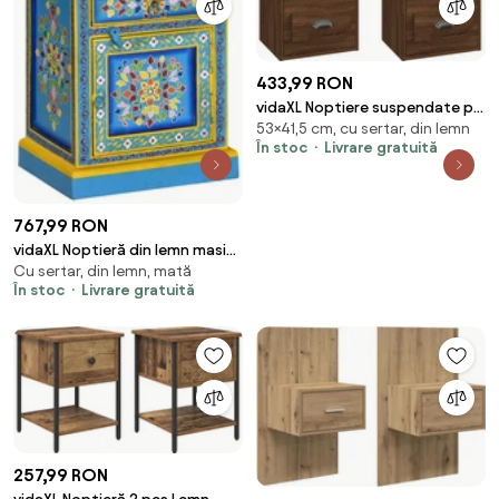
433,99 RON
vidaXL Noptiere suspendate pe
53×41,5 cm, cu sertar, din lemn
perete, 2 buc, stejar maro,
În stoc
Livrare gratuită
41,5x36x53cm
767,99 RON
vidaXL Noptieră din lemn masiv
Cu sertar, din lemn, mată
de mango, turcoaz, pictată
În stoc
Livrare gratuită
manual
257,99 RON