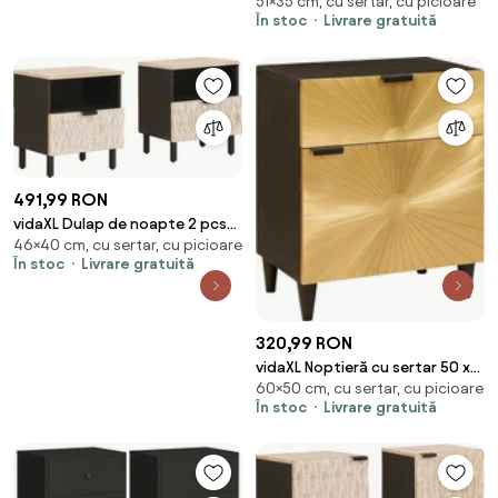
51×35 cm, cu sertar, cu picioare
35x35x51 cm oțel
În stoc
Livrare gratuită
491,99 RON
vidaXL Dulap de noapte 2 pcs
46×40 cm, cu sertar, cu picioare
Alb 40 x 33 x 46 cm Lemn de
În stoc
Livrare gratuită
mango solid
320,99 RON
vidaXL Noptieră cu sertar 50 x
60×50 cm, cu sertar, cu picioare
33 x 60 cm Lemn de mango
În stoc
Livrare gratuită
solid