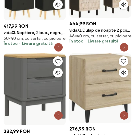
464,99 RON
417,99 RON
vidaXL Dulap de noapte 2 pcs
vidaXL Noptiere, 2 buc., negru,
46×40 cm, cu sertar, cu picioare
Alb 40 x 33 x 46 cm Lemn de
50×40 cm, cu sertar, cu picioare
40 x 30 x 50 cm, lemn masiv de
În stoc
Livrare gratuită
mango solid
În stoc
Livrare gratuită
pin
276,99 RON
382,99 RON