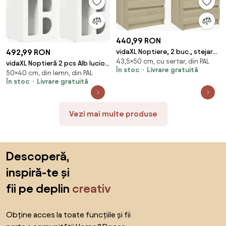
440,99 RON
492,99 RON
vidaXL Noptiere, 2 buc., stejar
43,5×50 cm, cu sertar, din PAL
sonoma, 50x39x43,5 cm, PAL
vidaXL Noptieră 2 pcs Alb lucios
În stoc
Livrare gratuită
50×40 cm, din lemn, din PAL
40 x 35 x 50 cm Lemn compozit
În stoc
Livrare gratuită
Vezi mai multe produse
Sari peste subsol, revino la începutul paginii
Descoperă,
inspiră-te și
fii pe deplin
creativ
Obține acces la toate funcțiile și fii