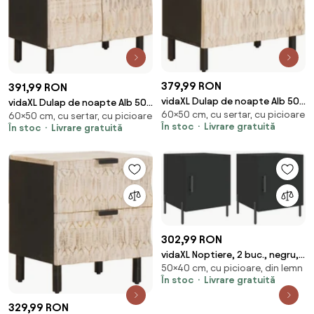
379,99 RON
391,99 RON
vidaXL Dulap de noapte Alb 50
vidaXL Dulap de noapte Alb 50
60×50 cm, cu sertar, cu picioare
x 33 x 60 cm Lemn de mango
60×50 cm, cu sertar, cu picioare
x 33 x 60 cm Lemn de mango
În stoc
Livrare gratuită
În stoc
Livrare gratuită
solid
solid
302,99 RON
vidaXL Noptiere, 2 buc., negru,
50×40 cm, cu picioare, din lemn
40x40x50 cm, lemn compozit
În stoc
Livrare gratuită
329,99 RON