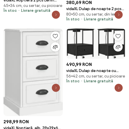
vidaXL Noptieră 2 pcs Lemn
380,69 RON
45×34 cm, cu sertar, cu picioare
vechi 34 x 35,5 x 45 cm Lemn
vidaXL Dulap de noapte 2 pcs
În stoc
Livrare gratuită
compozit
80×50 cm, cu sertar, din lemn
Stejar Artizanal 50 x 32,5 x
În stoc
Livrare gratuită
80cm
490,99 RON
vidaXL Dulap de noapte cu
56×42 cm, cu sertar, cu picioare
sertar 2 pcs Stejar Negru 42 x
În stoc
Livrare gratuită
41 x 56 cm
298,99 RON
vidaXL Noptieră, alb, 39x39x67