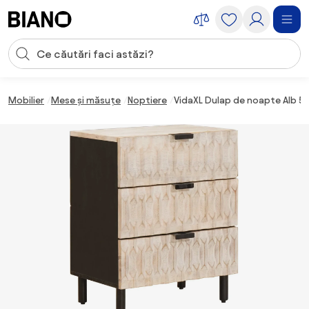
Sari peste navigare, accesează conținutul
Introducerea căutării
Sari peste conținut, mergi la subsol
Mobilier
Mese și măsuțe
Noptiere
VidaXL Dulap de noapte Alb 5