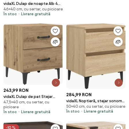
vidaXL Dulap de noapte Alb 40
46×40 cm, cu sertar, cu picioare
x 33 x 46 cm Lemn de mango
În stoc
Livrare gratuită
solid
243,99 RON
284,99 RON
vidaXL Dulap de pat Stejar
vidaXL Noptieră, stejar sonoma,
47,5×40 cm, cu sertar, cu
Artizanal 40 x 35 x 47,5 cm
50×40 cm, cu sertar, cu picioare
40x35x50 cm, PAL
picioare
Lemn compozit
În stoc
Livrare gratuită
În stoc
Livrare gratuită
-10 %