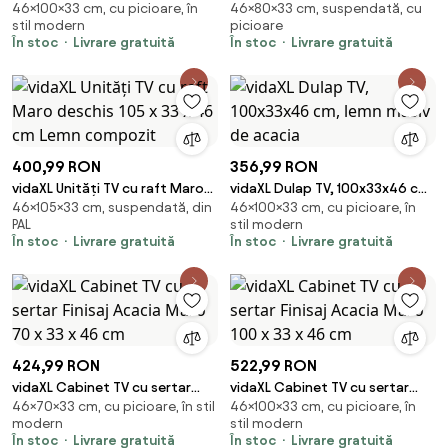
46×100×33 cm, cu picioare, în
46×80×33 cm, suspendată, cu
Finisaj Acacia Maro 100 x 33 x 46
deschis 80 x 33 x 46 cm Lemn
stil modern
picioare
cm
compozit
În stoc
Livrare gratuită
În stoc
Livrare gratuită
400,99 RON
356,99 RON
vidaXL Unități TV cu raft Maro
vidaXL Dulap TV, 100x33x46 cm,
46×105×33 cm, suspendată, din
46×100×33 cm, cu picioare, în
deschis 105 x 33 x 46 cm Lemn
lemn masiv de acacia
PAL
stil modern
compozit
În stoc
Livrare gratuită
În stoc
Livrare gratuită
424,99 RON
522,99 RON
vidaXL Cabinet TV cu sertar
vidaXL Cabinet TV cu sertar
46×70×33 cm, cu picioare, în stil
46×100×33 cm, cu picioare, în
Finisaj Acacia Maro 70 x 33 x 46
Finisaj Acacia Maro 100 x 33 x 46
modern
stil modern
cm
cm
În stoc
Livrare gratuită
În stoc
Livrare gratuită