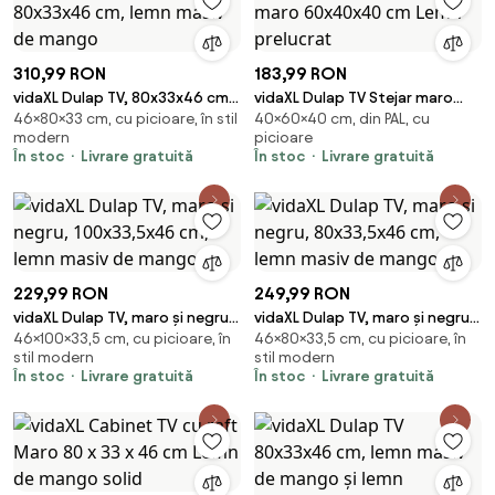
310,99 RON
183,99 RON
vidaXL Dulap TV, 80x33x46 cm,
vidaXL Dulap TV Stejar maro
46×80×33 cm, cu picioare, în stil
40×60×40 cm, din PAL, cu
lemn masiv de mango
60x40x40 cm Lemn prelucrat
modern
picioare
În stoc
Livrare gratuită
În stoc
Livrare gratuită
229,99 RON
249,99 RON
vidaXL Dulap TV, maro și negru,
vidaXL Dulap TV, maro și negru,
46×100×33,5 cm, cu picioare, în
46×80×33,5 cm, cu picioare, în
100x33,5x46 cm, lemn masiv de
80x33,5x46 cm, lemn masiv de
stil modern
stil modern
mango
mango
În stoc
Livrare gratuită
În stoc
Livrare gratuită