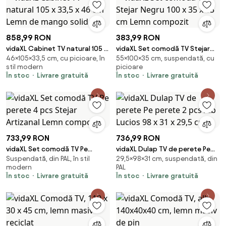
858,99 RON
383,99 RON
vidaXL Cabinet TV natural 105 x
vidaXL Set comodă TV Stejar
46×105×33,5 cm, cu picioare, în
55×100×35 cm, suspendată, cu
33,5 x 46 cm Lemn de mango
Negru 100 x 35 x 55 cm Lemn
stil modern
picioare
solid
compozit
În stoc
Livrare gratuită
În stoc
Livrare gratuită
733,99 RON
736,99 RON
vidaXL Set comodă TV Pe
vidaXL Dulap TV de perete Pe
Suspendată, din PAL, în stil
29,5×98×31 cm, suspendată, din
perete 4 pcs Stejar Artizanal
perete 2 pcs Alb Lucios 98 x 31 x
modern
PAL
Lemn compozit
29,5 cm
În stoc
Livrare gratuită
În stoc
Livrare gratuită