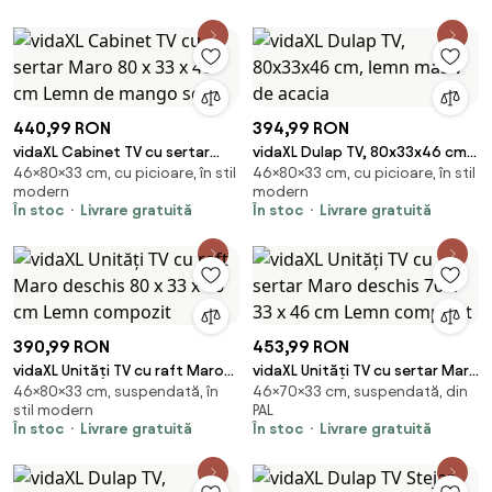
440,99 RON
394,99 RON
vidaXL Cabinet TV cu sertar
vidaXL Dulap TV, 80x33x46 cm,
46×80×33 cm, cu picioare, în stil
46×80×33 cm, cu picioare, în stil
Maro 80 x 33 x 46 cm Lemn de
lemn masiv de acacia
modern
modern
mango solid
În stoc
Livrare gratuită
În stoc
Livrare gratuită
390,99 RON
453,99 RON
vidaXL Unități TV cu raft Maro
vidaXL Unități TV cu sertar Maro
46×80×33 cm, suspendată, în
46×70×33 cm, suspendată, din
deschis 80 x 33 x 46 cm Lemn
deschis 70 x 33 x 46 cm Lemn
stil modern
PAL
compozit
compozit
În stoc
Livrare gratuită
În stoc
Livrare gratuită