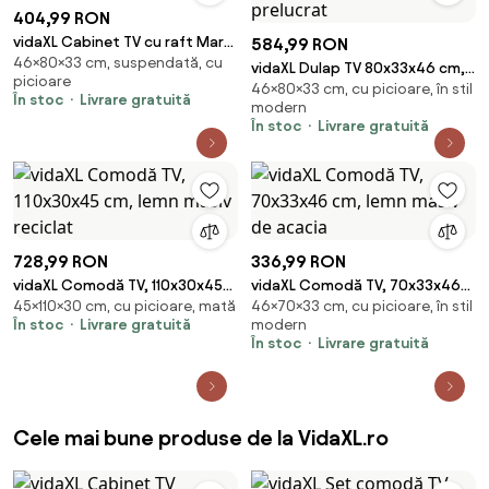
404,99 RON
vidaXL Cabinet TV cu raft Maro
584,99 RON
46×80×33 cm, suspendată, cu
80 x 33 x 46 cm Lemn de mango
vidaXL Dulap TV 80x33x46 cm,
picioare
solid
46×80×33 cm, cu picioare, în stil
lemn masiv de mango și lemn
În stoc
Livrare gratuită
modern
prelucrat
În stoc
Livrare gratuită
728,99 RON
336,99 RON
vidaXL Comodă TV, 110x30x45
vidaXL Comodă TV, 70x33x46
45×110×30 cm, cu picioare, mată
46×70×33 cm, cu picioare, în stil
cm, lemn masiv reciclat
cm, lemn masiv de acacia
În stoc
Livrare gratuită
modern
În stoc
Livrare gratuită
Cele mai bune produse de la VidaXL.ro