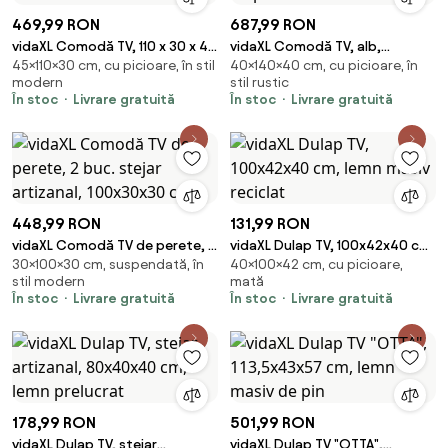
469,99 RON
687,99 RON
vidaXL Comodă TV, 110 x 30 x 45
vidaXL Comodă TV, alb,
45×110×30 cm, cu picioare, în stil
40×140×40 cm, cu picioare, în
cm, lemn masiv reciclat
140x40x40 cm, lemn masiv de
modern
stil rustic
pin
În stoc
Livrare gratuită
În stoc
Livrare gratuită
448,99 RON
131,99 RON
vidaXL Comodă TV de perete, 2
vidaXL Dulap TV, 100x42x40 cm,
30×100×30 cm, suspendată, în
40×100×42 cm, cu picioare,
buc. stejar artizanal,
lemn masiv reciclat
stil modern
mată
100x30x30 cm
În stoc
Livrare gratuită
În stoc
Livrare gratuită
178,99 RON
501,99 RON
vidaXL Dulap TV, stejar
vidaXL Dulap TV "OTTA",