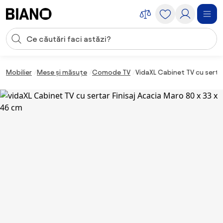
Sari peste navigare, accesează conținutul
Introducerea căutării
Sari peste conținut, mergi la subsol
Mobilier
Mese și măsuțe
Comode TV
VidaXL Cabinet TV cu sertar