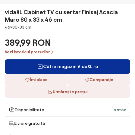
vidaXL Cabinet TV cu sertar Finisaj Acacia
Maro 80 x 33 x 46 cm
Dimensiuni
46×80×33 cm
389,99 RON
Vezi istoricul prețurilor
Către magazin VidaXL.ro
Îmi place
Comparaţie
Urmărește prețul
Disponibilitate
În stoc
Livrare gratuită