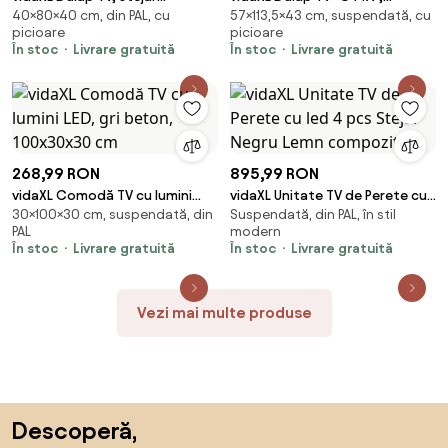
40×80×40 cm, din PAL, cu
57×113,5×43 cm, suspendată, cu
artizanal, 80x40x40 cm, lemn
113,5x43x57 cm, lemn masiv de
picioare
picioare
prelucrat
pin
În stoc
Livrare gratuită
În stoc
Livrare gratuită
268,99 RON
895,99 RON
vidaXL Comodă TV cu lumini
vidaXL Unitate TV de Perete cu
30×100×30 cm, suspendată, din
Suspendată, din PAL, în stil
LED, gri beton, 100x30x30 cm
led 4 pcs Stejar Negru Lemn
PAL
modern
compozit
În stoc
Livrare gratuită
În stoc
Livrare gratuită
Vezi mai multe produse
Sari peste subsol, revino la începutul paginii
Descoperă,