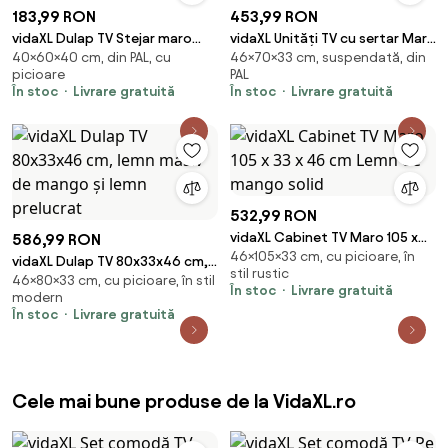
183,99 RON
453,99 RON
vidaXL Dulap TV Stejar maro
vidaXL Unități TV cu sertar Maro
40×60×40 cm, din PAL, cu
46×70×33 cm, suspendată, din
60x40x40 cm Lemn prelucrat
deschis 70 x 33 x 46 cm Lemn
picioare
PAL
compozit
În stoc
Livrare gratuită
În stoc
Livrare gratuită
532,99 RON
vidaXL Cabinet TV Maro 105 x
586,99 RON
46×105×33 cm, cu picioare, în
33 x 46 cm Lemn de mango
vidaXL Dulap TV 80x33x46 cm,
stil rustic
solid
46×80×33 cm, cu picioare, în stil
lemn masiv de mango și lemn
În stoc
Livrare gratuită
modern
prelucrat
În stoc
Livrare gratuită
Cele mai bune produse de la VidaXL.ro