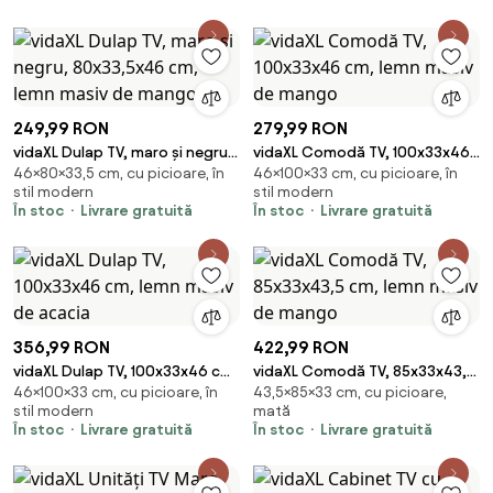
249,99 RON
279,99 RON
vidaXL Dulap TV, maro și negru,
vidaXL Comodă TV, 100x33x46
46×80×33,5 cm, cu picioare, în
46×100×33 cm, cu picioare, în
80x33,5x46 cm, lemn masiv de
cm, lemn masiv de mango
stil modern
stil modern
mango
În stoc
Livrare gratuită
În stoc
Livrare gratuită
356,99 RON
422,99 RON
vidaXL Dulap TV, 100x33x46 cm,
vidaXL Comodă TV, 85x33x43,5
46×100×33 cm, cu picioare, în
43,5×85×33 cm, cu picioare,
lemn masiv de acacia
cm, lemn masiv de mango
stil modern
mată
În stoc
Livrare gratuită
În stoc
Livrare gratuită