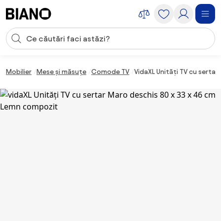
Sari peste navigare, accesează conținutul
Introducerea căutării
Sari peste conținut, mergi la subsol
Mobilier
Mese și măsuțe
Comode TV
VidaXL Unități TV cu serta