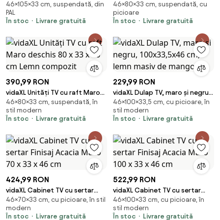
46×105×33 cm, suspendată, din
46×80×33 cm, suspendată, cu
deschis 105 x 33 x 46 cm Lemn
Finisaj Acacia Maro 80 x 33 x 46
PAL
picioare
compozit
cm
În stoc
Livrare gratuită
În stoc
Livrare gratuită
390,99 RON
229,99 RON
vidaXL Unități TV cu raft Maro
vidaXL Dulap TV, maro și negru,
46×80×33 cm, suspendată, în
46×100×33,5 cm, cu picioare, în
deschis 80 x 33 x 46 cm Lemn
100x33,5x46 cm, lemn masiv de
stil modern
stil modern
compozit
mango
În stoc
Livrare gratuită
În stoc
Livrare gratuită
424,99 RON
522,99 RON
vidaXL Cabinet TV cu sertar
vidaXL Cabinet TV cu sertar
46×70×33 cm, cu picioare, în stil
46×100×33 cm, cu picioare, în
Finisaj Acacia Maro 70 x 33 x 46
Finisaj Acacia Maro 100 x 33 x 46
modern
stil modern
cm
cm
În stoc
Livrare gratuită
În stoc
Livrare gratuită