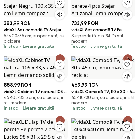
383,99 RON
733,99 RON
vidaXL Set comodă TV Stejar
vidaXL Set comodă TV Pe
55×100×35 cm, suspendată, cu
Suspendată, din PAL, în stil
Negru 100 x 35 x 55 cm Lemn
perete 4 pcs Stejar Artizanal
picioare
modern
compozit
Lemn compozit
În stoc
Livrare gratuită
În stoc
Livrare gratuită
858,99 RON
469,99 RON
vidaXL Cabinet TV natural 105 x
vidaXL Comodă TV, 110 x 30 x 45
46×105×33,5 cm, cu picioare, în
45×110×30 cm, cu picioare, în stil
33,5 x 46 cm Lemn de mango
cm, lemn masiv reciclat
stil modern
modern
solid
În stoc
Livrare gratuită
În stoc
Livrare gratuită