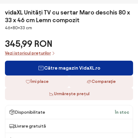
vidaXL Unități TV cu sertar Maro deschis 80 x
33 x 46 cm Lemn compozit
Dimensiuni
46×80×33 cm
345,99 RON
Vezi istoricul prețurilor
Către magazin VidaXL.ro
Îmi place
Comparaţie
Urmărește prețul
Disponibilitate
În stoc
Livrare gratuită