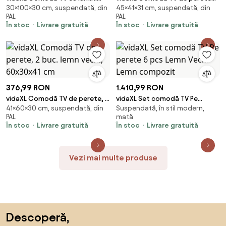
30×100×30 cm, suspendată, din
45×41×31 cm, suspendată, din
LED, gri beton, 100x30x30 cm
cu LED, 2 buc. stejar maro,
PAL
PAL
41x31x45 cm
În stoc
Livrare gratuită
În stoc
Livrare gratuită
376,99 RON
1.410,99 RON
vidaXL Comodă TV de perete, 2
vidaXL Set comodă TV Pe
41×60×30 cm, suspendată, din
Suspendată, în stil modern,
buc. lemn vechi, 60x30x41 cm
perete 6 pcs Lemn Vechi Lemn
PAL
mată
compozit
În stoc
Livrare gratuită
În stoc
Livrare gratuită
Vezi mai multe produse
Sari peste subsol, revino la începutul paginii
Descoperă,