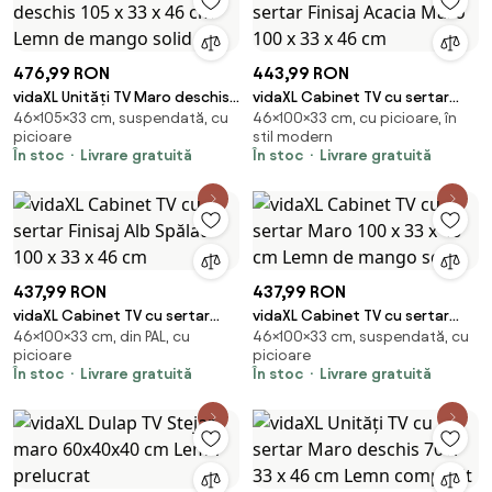
476,99 RON
443,99 RON
vidaXL Unități TV Maro deschis
vidaXL Cabinet TV cu sertar
46×105×33 cm, suspendată, cu
46×100×33 cm, cu picioare, în
105 x 33 x 46 cm Lemn de
Finisaj Acacia Maro 100 x 33 x 46
picioare
stil modern
mango solid
cm
În stoc
Livrare gratuită
În stoc
Livrare gratuită
437,99 RON
437,99 RON
vidaXL Cabinet TV cu sertar
vidaXL Cabinet TV cu sertar
46×100×33 cm, din PAL, cu
46×100×33 cm, suspendată, cu
Finisaj Alb Spălat 100 x 33 x 46
Maro 100 x 33 x 46 cm Lemn de
picioare
picioare
cm
mango solid
În stoc
Livrare gratuită
În stoc
Livrare gratuită