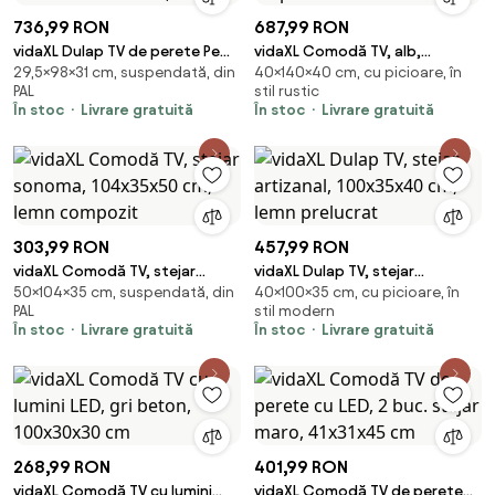
736,99 RON
687,99 RON
vidaXL Dulap TV de perete Pe
vidaXL Comodă TV, alb,
29,5×98×31 cm, suspendată, din
40×140×40 cm, cu picioare, în
perete 2 pcs Alb Lucios 98 x 31 x
140x40x40 cm, lemn masiv de
PAL
stil rustic
29,5 cm
pin
În stoc
Livrare gratuită
În stoc
Livrare gratuită
303,99 RON
457,99 RON
vidaXL Comodă TV, stejar
vidaXL Dulap TV, stejar
50×104×35 cm, suspendată, din
40×100×35 cm, cu picioare, în
sonoma, 104x35x50 cm, lemn
artizanal, 100x35x40 cm, lemn
PAL
stil modern
compozit
prelucrat
În stoc
Livrare gratuită
În stoc
Livrare gratuită
268,99 RON
401,99 RON
vidaXL Comodă TV cu lumini
vidaXL Comodă TV de perete