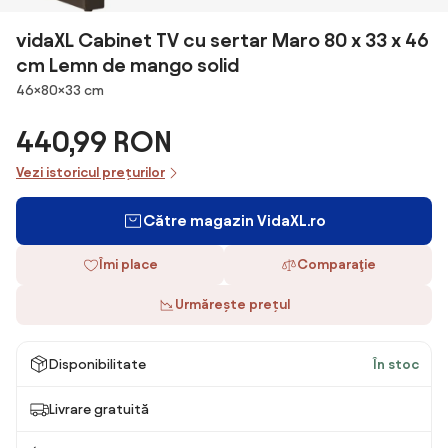
vidaXL Cabinet TV cu sertar Maro 80 x 33 x 46
cm Lemn de mango solid
Dimensiuni
46×80×33 cm
440,99 RON
Vezi istoricul prețurilor
Către magazin VidaXL.ro
Îmi place
Comparaţie
Urmărește prețul
Disponibilitate
În stoc
Livrare gratuită