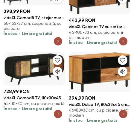
398,99 RON
vidaXL Comodă TV, stejar maro,
443,99 RON
50×153×37 cm, suspendată, cu
153x37x50 cm, lemn compozit
vidaXL Cabinet TV cu sertar
picioare
46×100×33 cm, cu picioare, în
Finisaj Acacia Maro 100 x 33 x 46
În stoc
Livrare gratuită
stil modern
cm
În stoc
Livrare gratuită
728,99 RON
394,99 RON
vidaXL Comodă TV, 110x30x45
45×110×30 cm, cu picioare, mată
cm, lemn masiv reciclat
vidaXL Dulap TV, 80x33x46 cm,
În stoc
Livrare gratuită
46×80×33 cm, cu picioare, în stil
lemn masiv de acacia
modern
În stoc
Livrare gratuită