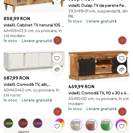
vidaXL Dulap TV de perete Pe
29,5×98×31 cm, suspendată, din
perete 2 pcs Alb Lucios 98 x 31 x
PAL
29,5 cm
858,99 RON
În stoc
Livrare gratuită
vidaXL Cabinet TV natural 105 x
46×105×33,5 cm, cu picioare, în
33,5 x 46 cm Lemn de mango
stil modern
solid
În stoc
Livrare gratuită
687,99 RON
vidaXL Comodă TV, alb,
469,99 RON
40×140×40 cm, cu picioare, în
140x40x40 cm, lemn masiv de
vidaXL Comodă TV, 110 x 30 x 45
stil rustic
pin
45×110×30 cm, cu picioare, în stil
cm, lemn masiv reciclat
În stoc
Livrare gratuită
modern
În stoc
Livrare gratuită