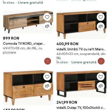
În stoc
Livrare gratuită
899 RON
400,99 RON
Comoda TV NORD, stejar
49×170×38 cm, din PAL, cu
wotan/gri antracit, PAL laminat,
vidaXL Unități TV cu raft Maro
picioare
170x38x49 cm
46×105×33 cm, suspendată, din
deschis 105 x 33 x 46 cm Lemn
PAL
compozit
În stoc
Livrare gratuită
241,99 RON
vidaXL Dulap TV, 100x34x46 cm,