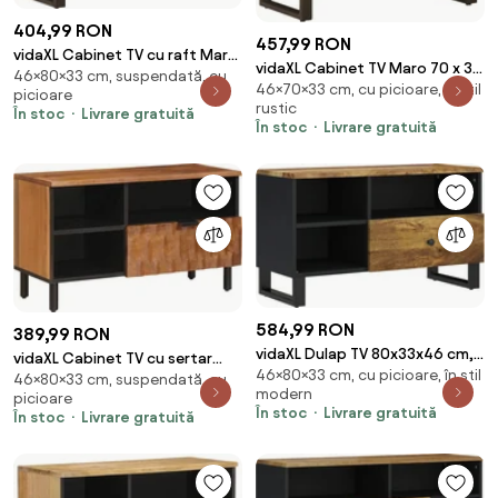
404,99 RON
457,99 RON
vidaXL Cabinet TV cu raft Maro
vidaXL Cabinet TV Maro 70 x 33
46×80×33 cm, suspendată, cu
80 x 33 x 46 cm Lemn de mango
46×70×33 cm, cu picioare, în stil
x 46 cm Lemn de mango solid
picioare
solid
rustic
În stoc
Livrare gratuită
În stoc
Livrare gratuită
584,99 RON
389,99 RON
vidaXL Dulap TV 80x33x46 cm,
vidaXL Cabinet TV cu sertar
46×80×33 cm, cu picioare, în stil
lemn masiv de mango și lemn
46×80×33 cm, suspendată, cu
Finisaj Acacia Maro 80 x 33 x 46
modern
prelucrat
picioare
cm
În stoc
Livrare gratuită
În stoc
Livrare gratuită