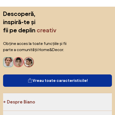
Sari peste subsol, revino la începutul paginii
Descoperă,
inspiră-te și
fii pe deplin
creativ
Obține acces la toate funcțiile și fii
parte a comunității Home&Decor.
Vreau toate caracteristicile!
Despre Biano