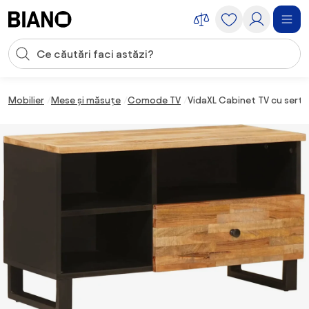
Sari peste navigare, accesează conținutul
Introducerea căutării
Sari peste conținut, mergi la subsol
Mobilier
Mese și măsuțe
Comode TV
VidaXL Cabinet TV cu serta