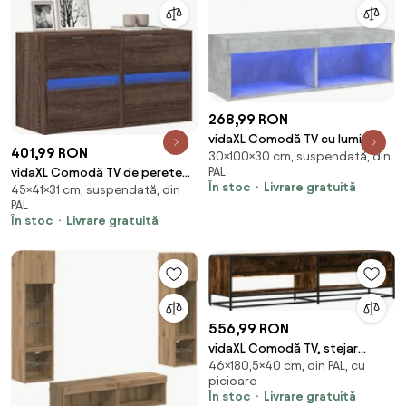
268,99 RON
vidaXL Comodă TV cu lumini
401,99 RON
30×100×30 cm, suspendată, din
LED, gri beton, 100x30x30 cm
PAL
vidaXL Comodă TV de perete
În stoc
Livrare gratuită
45×41×31 cm, suspendată, din
cu LED, 2 buc. stejar maro,
PAL
41x31x45 cm
În stoc
Livrare gratuită
556,99 RON
vidaXL Comodă TV, stejar
46×180,5×40 cm, din PAL, cu
fumuriu, 180,5x40x46 cm, lemn
picioare
prelucrat
În stoc
Livrare gratuită