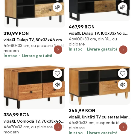
467,99 RON
310,99 RON
vidaXL Dulap TV, 100x33x46 cm,
46×100×33 cm, din PAL, cu
lemn masiv de mango și lemn
vidaXL Dulap TV, 80x33x46 cm,
picioare
prelucrat
46×80×33 cm, cu picioare, în stil
lemn masiv de mango
În stoc
Livrare gratuită
modern
În stoc
Livrare gratuită
345,99 RON
336,99 RON
vidaXL Unități TV cu sertar Maro
vidaXL Comodă TV, 70x33x46
46×80×33 cm, suspendată, cu
deschis 80 x 33 x 46 cm Lemn
46×70×33 cm, cu picioare, în stil
cm, lemn masiv de acacia
picioare
compozit
modern
În stoc
Livrare gratuită