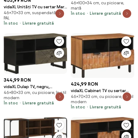
453,99 RON
46×100×34 cm, cu picioare,
lemn masiv de acacia
vidaXL Unități TV cu sertar Maro
mată
46×70×33 cm, suspendată, din
deschis 70 x 33 x 46 cm Lemn
În stoc
Livrare gratuită
PAL
compozit
În stoc
Livrare gratuită
344,99 RON
424,99 RON
vidaXL Dulap TV, negru,
vidaXL Cabinet TV cu sertar
46×80×33 cm, cu picioare, în stil
80x33x46 cm, lemn masiv de
46×70×33 cm, cu picioare, în stil
Finisaj Acacia Maro 70 x 33 x 46
modern
mango
modern
cm
În stoc
Livrare gratuită
În stoc
Livrare gratuită