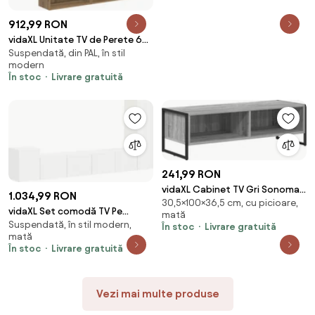
912,99 RON
vidaXL Unitate TV de Perete 6
Suspendată, din PAL, în stil
pcs Stejar Artizanal Lemn
modern
compozit
În stoc
Livrare gratuită
241,99 RON
vidaXL Cabinet TV Gri Sonoma
1.034,99 RON
30,5×100×36,5 cm, cu picioare,
100 x 36.5 x 30.5 cm Lemn
vidaXL Set comodă TV Pe
mată
compozit
Suspendată, în stil modern,
perete 3 pcs Alb Lemn
În stoc
Livrare gratuită
mată
compozit
În stoc
Livrare gratuită
Vezi mai multe produse