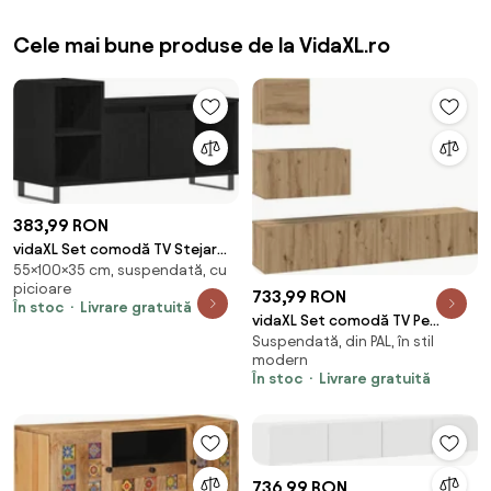
Cele mai bune produse de la VidaXL.ro
383,99 RON
vidaXL Set comodă TV Stejar
55×100×35 cm, suspendată, cu
Negru 100 x 35 x 55 cm Lemn
picioare
compozit
733,99 RON
În stoc
Livrare gratuită
vidaXL Set comodă TV Pe
Suspendată, din PAL, în stil
perete 4 pcs Stejar Artizanal
modern
Lemn compozit
În stoc
Livrare gratuită
736,99 RON