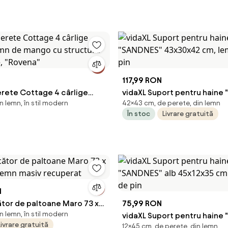
117,99 RON
erete Cottage 4 cârlige
vidaXL Suport pentru haine
n lemn, în stil modern
42×43 cm, de perete, din lemn
emn de mango cu structură
43x30x42 cm, lemn masiv de
În stoc
Livrare gratuită
e, "Rovena"
N
ător de paltoane Maro 73 x
75,99 RON
n lemn, în stil modern
 Lemn masiv recuperat
vidaXL Suport pentru haine
Livrare gratuită
12×45 cm, de perete, din lemn
alb 45x12x35 cm lemn masiv