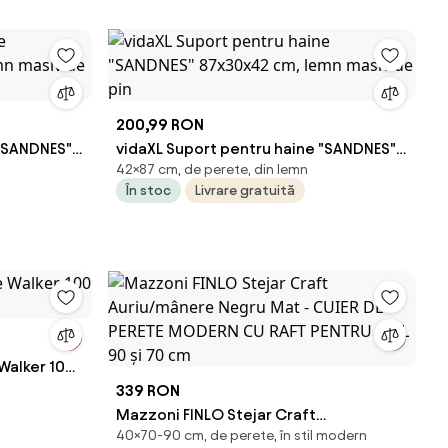
200,99 RON
 "SANDNES"
vidaXL Suport pentru haine "SANDNES"
42×87 cm, de perete, din lemn
pin
87x30x42 cm, lemn masiv de pin
În stoc
Livrare gratuită
Walker 100
339 RON
Mazzoni FINLO Stejar Craft
40×70-90 cm, de perete, în stil modern
Auriu/mânere Negru Mat - CUIER DE