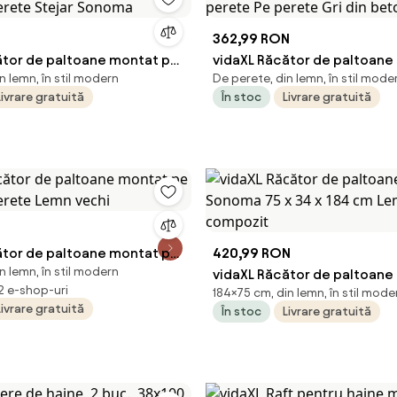
N
362,99 RON
ător de paltoane montat pe
vidaXL Răcător de paltoane
n lemn, în stil modern
De perete, din lemn, în stil mode
perete Stejar Sonoma
perete Pe perete Gri din be
Livrare gratuită
În stoc
Livrare gratuită
ător de paltoane montat pe
420,99 RON
n lemn, în stil modern
perete Lemn vechi
vidaXL Răcător de paltoane 
 2 e-shop-uri
184×75 cm, din lemn, în stil mode
Sonoma 75 x 34 x 184 cm Le
Livrare gratuită
În stoc
Livrare gratuită
compozit