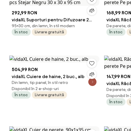
292,99 RON
168,99 RO
vidaXL Suporturi pentru Difuzoare 2
vidaXL Răc
95×30 cm, din lemn, în stil modern
De perete, di
pcs Stejar Negru 30 x 30 x 95 cm
perete Pe 
În stoc
Livrare gratuită
În stoc
504,99 RON
vidaXL Cuiere de haine, 2 buc., alb
147,99 RON
Din lemn, tip panel, în stil retro
vidaXL Răc
Disponibil în 2 e-shop-uri
De perete, di
perete Pe 
În stoc
Livrare gratuită
Disponibil în
În stoc