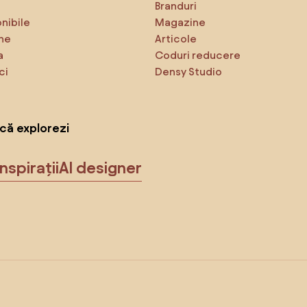
Branduri
onibile
Magazine
ne
Articole
a
Coduri reducere
ci
Densy Studio
că explorezi
Inspirații
AI designer