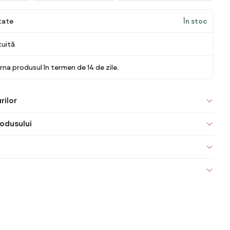
itate
În stoc
tuită
rna produsul în termen de 14 de zile.
rilor
odusului