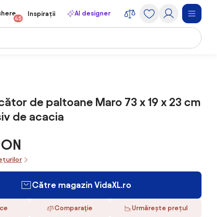
chere
AI designer
Inspirații
45
cător de paltoane Maro 73 x 19 x 23 cm
iv de acacia
RON
ețurilor
Către magazin VidaXL.ro
ace
Comparaţie
Urmărește prețul