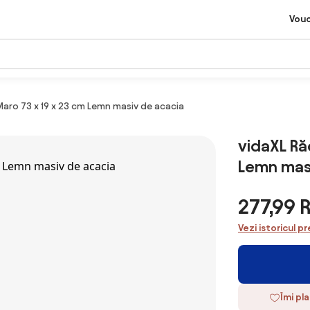
Vou
aro 73 x 19 x 23 cm Lemn masiv de acacia
vidaXL Ră
Lemn mas
277,99 
Vezi istoricul pr
Îmi pl