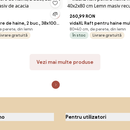
260,99 RON
re de haine, 2 buc., 38x100
vidaXL Raft pentru haine mu
e perete, din lemn
80×40 cm, de perete, din lemn
asiv de acacia
40x2x80 cm Lemn masiv re
Livrare gratuită
În stoc
Livrare gratuită
Vezi mai multe produse
no
Pentru utilizatori