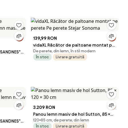
PERETE MODERN CU RAFT PENTRU HOL 90
și 70 cm
139,99 RON
vidaXL Răcător de paltoane montat pe
De perete, din lemn, în stil modern
 "SANDNES"
perete Pe perete Stejar Sonoma
În stoc
Livrare gratuită
 pin
3.209 RON
Panou lemn masiv de hol Sutton, 85 ×
120×85 cm, de perete, din lemn
 "SANDNES"
120 × 30 cm
În stoc
Livrare gratuită
 de pin