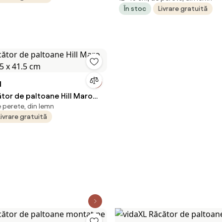
În stoc
Livrare gratuită
N
tor de paltoane Hill Maro
 perete, din lemn
35 x 41.5 cm
Livrare gratuită