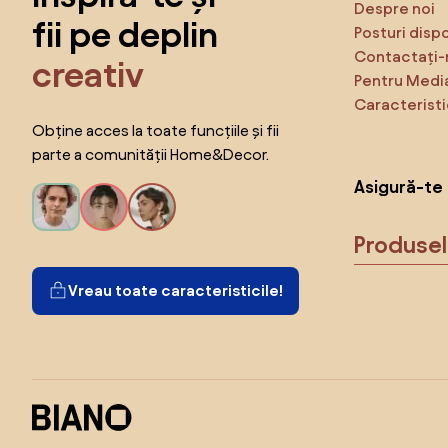
Despre noi
fii pe deplin
Posturi disp
Contactați-
creativ
Pentru Medi
Caracteristi
Obține acces la toate funcțiile și fii
parte a comunității Home&Decor.
Asigură-te 
Produse
Vreau toate caracteristicile!