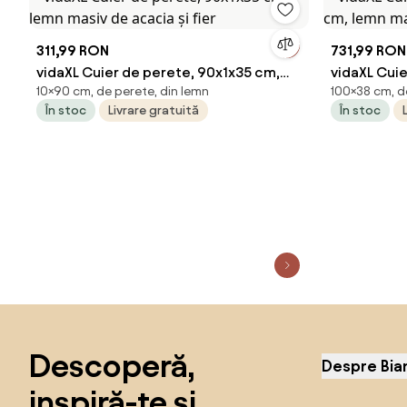
311,99 RON
731,99 RON
vidaXL Cuier de perete, 90x1x35 cm,
vidaXL Cuie
10×90 cm, de perete, din lemn
100×38 cm, d
lemn masiv de acacia și fier
cm, lemn m
În stoc
Livrare gratuită
În stoc
Sari peste subsol, revino la începutul paginii
Descoperă,
Despre Bia
inspiră-te și