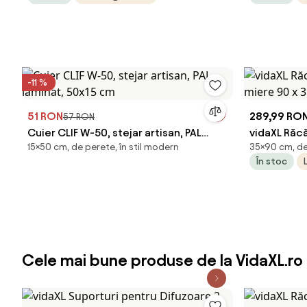
-11 %
51 RON
289,99 RO
57 RON
Cuier CLIF W-50, stejar artisan, PAL
vidaXL Răcă
15×50 cm, de perete, în stil modern
35×90 cm, de
laminat, 50x15 cm
miere 90 x 
În stoc
Cele mai bune produse de la VidaXL.ro