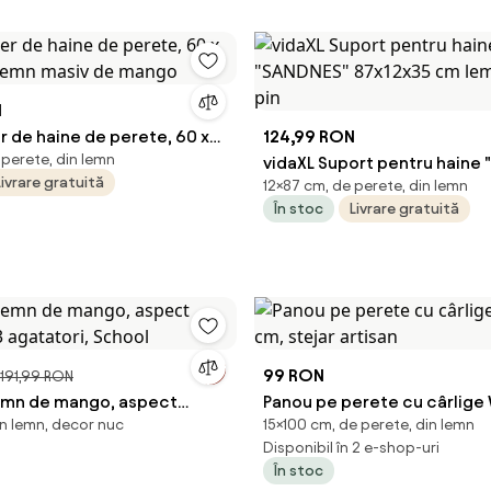
N
r de haine de perete, 60 x
124,99 RON
 perete, din lemn
, lemn masiv de mango
vidaXL Suport pentru haine
Livrare gratuită
12×87 cm, de perete, din lemn
87x12x35 cm lemn masiv de 
În stoc
Livrare gratuită
99 RON
191,99 RON
lemn de mango, aspect
Panou pe perete cu cârlige 
in lemn, decor nuc
15×100 cm, de perete, din lemn
 3 agatatori, School
cm, stejar artisan
Disponibil în 2 e-shop-uri
În stoc