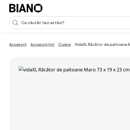
Sari peste navigare, accesează conținutul
Introducerea căutării
Sari peste conținut, mergi la subsol
Accesorii
Accesorii hol
Cuiere
VidaXL Răcător de paltoane M