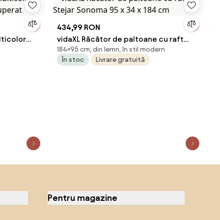
434,99 RON
lticolor
vidaXL Răcător de paltoane cu raft
184×95 cm, din lemn, în stil modern
cuperat
Stejar Sonoma 95 x 34 x 184 cm
În stoc
Livrare gratuită
Pentru magazine