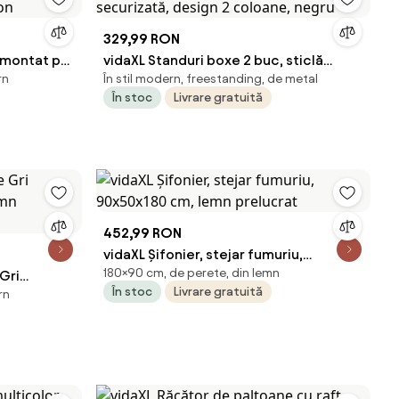
329,99 RON
 montat pe
vidaXL Standuri boxe 2 buc, sticlă
rn
În stil modern, freestanding, de metal
ton
securizată, design 2 coloane, negru
În stoc
Livrare gratuită
452,99 RON
vidaXL Șifonier, stejar fumuriu,
180×90 cm, de perete, din lemn
Gri
90x50x180 cm, lemn prelucrat
În stoc
Livrare gratuită
rn
mn