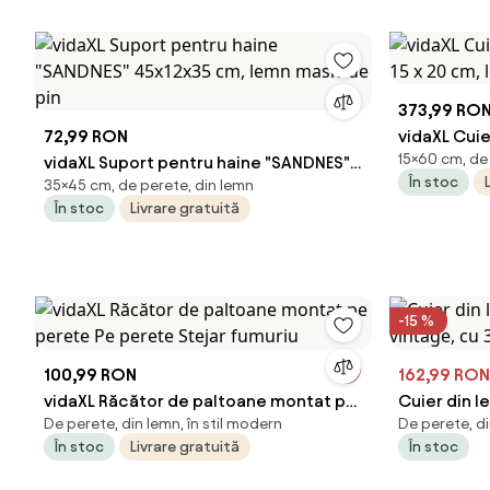
373,99 RO
72,99 RON
vidaXL Cuie
15×60 cm, de
vidaXL Suport pentru haine "SANDNES"
15 x 20 cm
În stoc
35×45 cm, de perete, din lemn
45x12x35 cm, lemn masiv de pin
În stoc
Livrare gratuită
-15 %
100,99 RON
162,99 RON
vidaXL Răcător de paltoane montat pe
Cuier din 
De perete, din lemn, în stil modern
De perete, d
perete Pe perete Stejar fumuriu
vintage, cu
În stoc
Livrare gratuită
În stoc