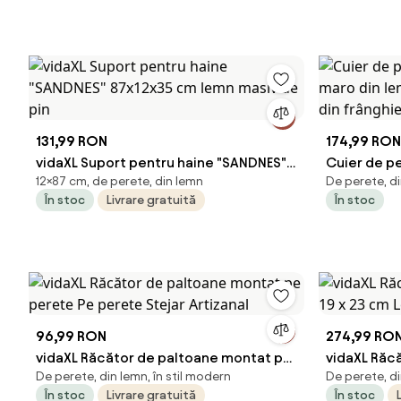
131,99 RON
174,99 RON
vidaXL Suport pentru haine "SANDNES"
Cuier de p
12×87 cm, de perete, din lemn
De perete, di
87x12x35 cm lemn masiv de pin
maro din l
În stoc
Livrare gratuită
În stoc
din frânghi
96,99 RON
274,99 RO
vidaXL Răcător de paltoane montat pe
vidaXL Răc
De perete, din lemn, în stil modern
De perete, di
perete Pe perete Stejar Artizanal
19 x 23 cm
În stoc
Livrare gratuită
În stoc