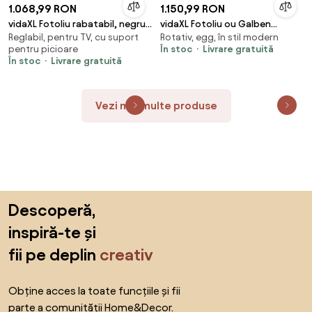
1.068,99 RON
1.150,99 RON
vidaXL Fotoliu rabatabil, negru,
vidaXL Fotoliu ou Galben
Reglabil, pentru TV, cu suport
Rotativ, egg, în stil modern
material textil
Catifea
pentru picioare
În stoc
Livrare gratuită
În stoc
Livrare gratuită
Vezi mai multe produse
Sari peste subsol, revino la începutul paginii
Descoperă,
inspiră-te și
fii pe deplin
creativ
Obține acces la toate funcțiile și fii
parte a comunității Home&Decor.