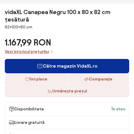
vidaXL Canapea Negru 100 x 80 x 82 cm
țesătură
Dimensiuni
82×100×80 cm
1.167,99 RON
Vezi istoricul prețurilor
Către magazin VidaXL.ro
Îmi place
Comparaţie
Urmărește prețul
Disponibilitate
În stoc
Livrare gratuită