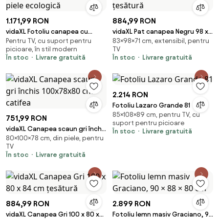
1.171,99 RON
884,99 RON
vidaXL Fotoliu canapea cu
vidaXL Pat canapea Negru 98 x
Pentru TV, cu suport pentru
83×98×71 cm, extensibil, pentru
taburet, negru, 60 cm, piele
71 x 83 cm țesătură
picioare, în stil modern
TV
ecologică
În stoc
Livrare gratuită
În stoc
Livrare gratuită
2.214 RON
Fotoliu Lazaro Grande 81
85×108×89 cm, pentru TV, cu
751,99 RON
suport pentru picioare
vidaXL Canapea scaun gri închis
În stoc
Livrare gratuită
80×100×78 cm, din piele, pentru
100x78x80 cm catifea
TV
În stoc
Livrare gratuită
884,99 RON
2.899 RON
vidaXL Canapea Gri 100 x 80 x
Fotoliu lemn masiv Graciano, 90