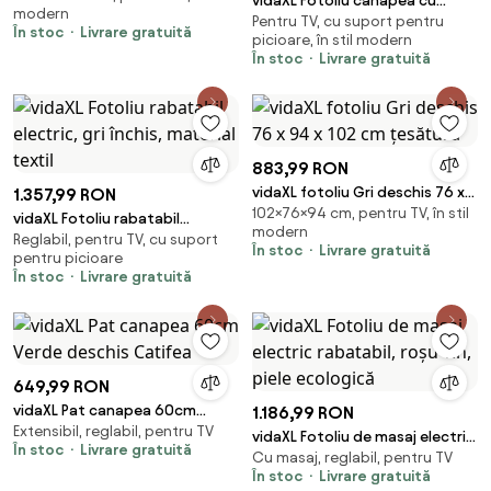
vidaXL Fotoliu canapea cu
modern
Pentru TV, cu suport pentru
taburet, crem, 60 cm,
În stoc
Livrare gratuită
picioare, în stil modern
microfibră
În stoc
Livrare gratuită
883,99 RON
vidaXL fotoliu Gri deschis 76 x
1.357,99 RON
102×76×94 cm, pentru TV, în stil
94 x 102 cm țesătură
vidaXL Fotoliu rabatabil
modern
Reglabil, pentru TV, cu suport
electric, gri închis, material
În stoc
Livrare gratuită
pentru picioare
textil
În stoc
Livrare gratuită
649,99 RON
vidaXL Pat canapea 60cm
1.186,99 RON
Extensibil, reglabil, pentru TV
Verde deschis Catifea
vidaXL Fotoliu de masaj electric
În stoc
Livrare gratuită
Cu masaj, reglabil, pentru TV
rabatabil, roșu vin, piele
În stoc
Livrare gratuită
ecologică