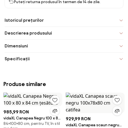
Puteți returna produsul în termen de 14 de zile.
Istoricul prețurilor
Descrierea produsului
Dimensiuni
Specificații
Produse similare
985,99 RON
vidaXL Canapea Negru 100 x 80
929,99 RON
84×100×80 cm, pentru TV, în stil
x 84 cm țesătură
vidaXL Canapea scaun negru