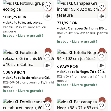
1.001,99 RON
vidaXL Fotoliu, gri, piele
771,99 RON
Pentru TV, în stil modern, cu
ecologică
vidaXL Canapea Gri închis 195 x
picioare
85×195×82 cm, extensibil, pentru
82 x 85 cm țesătură
În stoc
Livrare gratuită
TV
În stoc
Livrare gratuită
697,99 RON
vidaXL fotoliu Negru 76 x 94 x
508,99 RON
102×76×94 cm, pentru TV, în stil
102 cm țesătură
vidaXL Fotoliu de relaxare Gri
modern
102×69×61,5 cm, pentru TV, în stil
închis 69 x 61.5 x 102 cm Catifea
În stoc
Livrare gratuită
modern
În stoc
Livrare gratuită