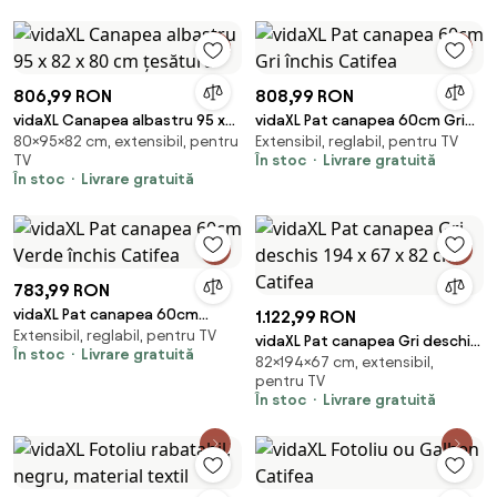
806,99 RON
808,99 RON
vidaXL Canapea albastru 95 x
vidaXL Pat canapea 60cm Gri
80×95×82 cm, extensibil, pentru
Extensibil, reglabil, pentru TV
82 x 80 cm țesătură
închis Catifea
TV
În stoc
Livrare gratuită
În stoc
Livrare gratuită
783,99 RON
vidaXL Pat canapea 60cm
1.122,99 RON
Extensibil, reglabil, pentru TV
Verde închis Catifea
vidaXL Pat canapea Gri deschis
În stoc
Livrare gratuită
82×194×67 cm, extensibil,
194 x 67 x 82 cm Catifea
pentru TV
În stoc
Livrare gratuită