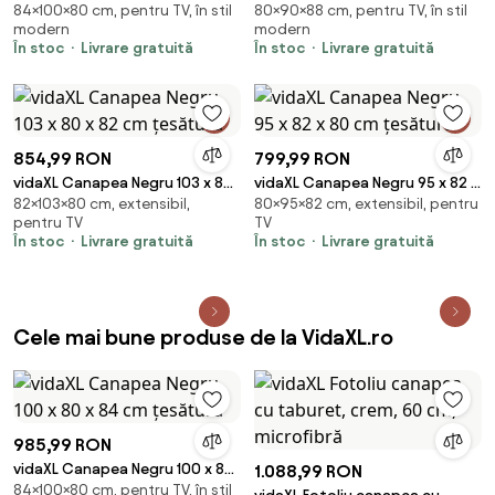
84×100×80 cm, pentru TV, în stil
80×90×88 cm, pentru TV, în stil
84 cm țesătură
× 88 × 80 cm
modern
modern
În stoc
Livrare gratuită
În stoc
Livrare gratuită
854,99 RON
799,99 RON
vidaXL Canapea Negru 103 x 80
vidaXL Canapea Negru 95 x 82 x
82×103×80 cm, extensibil,
80×95×82 cm, extensibil, pentru
x 82 cm țesătură
80 cm țesătură
pentru TV
TV
În stoc
Livrare gratuită
În stoc
Livrare gratuită
Cele mai bune produse de la VidaXL.ro
985,99 RON
vidaXL Canapea Negru 100 x 80
1.088,99 RON
84×100×80 cm, pentru TV, în stil
x 84 cm țesătură