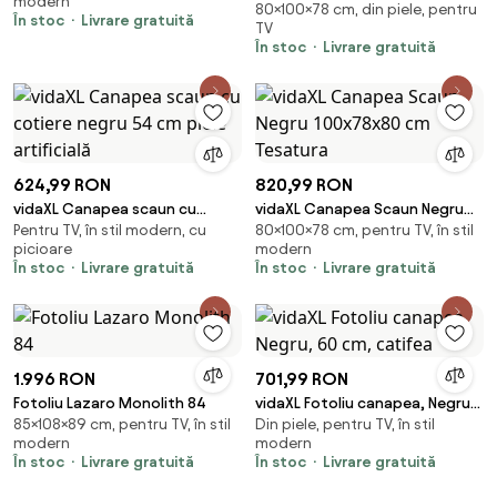
modern
80×100×78 cm, din piele, pentru
100x78x80 cm catifea
În stoc
Livrare gratuită
TV
În stoc
Livrare gratuită
624,99 RON
820,99 RON
vidaXL Canapea scaun cu
vidaXL Canapea Scaun Negru
Pentru TV, în stil modern, cu
80×100×78 cm, pentru TV, în stil
cotiere negru 54 cm piele
100x78x80 cm Tesatura
picioare
modern
artificială
În stoc
Livrare gratuită
În stoc
Livrare gratuită
1.996 RON
701,99 RON
Fotoliu Lazaro Monolith 84
vidaXL Fotoliu canapea, Negru,
85×108×89 cm, pentru TV, în stil
Din piele, pentru TV, în stil
60 cm, catifea
modern
modern
În stoc
Livrare gratuită
În stoc
Livrare gratuită