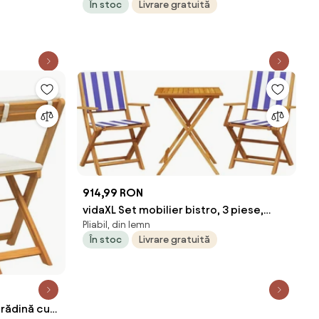
În stoc
Livrare gratuită
914,99 RON
vidaXL Set mobilier bistro, 3 piese,
Pliabil, din lemn
textil albastru alb/lemn masiv
În stoc
Livrare gratuită
grădină cu