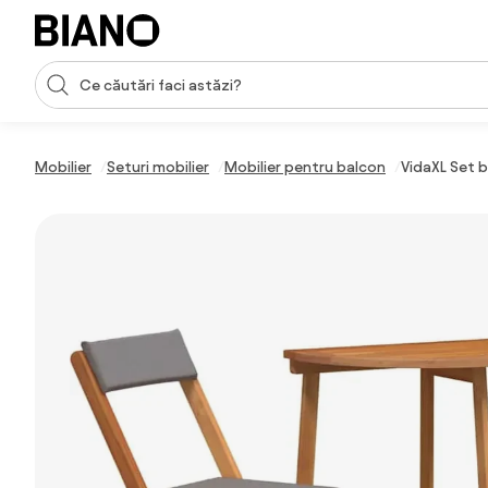
Sari peste navigare, accesează conținutul
Introducerea căutării
Sari peste conținut, mergi la subsol
Mobilier
Seturi mobilier
Mobilier pentru balcon
VidaXL Set b