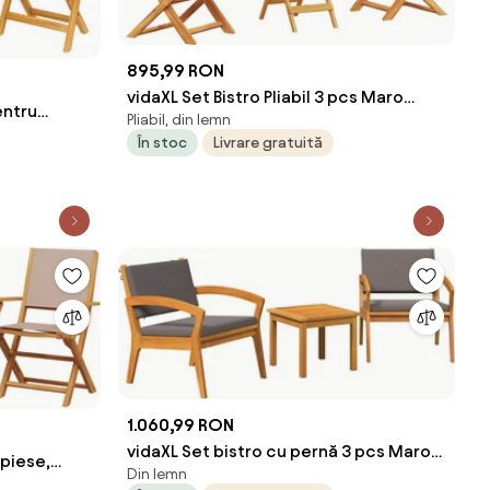
895,99 RON
vidaXL Set Bistro Pliabil 3 pcs Maro
entru
Pliabil, din lemn
Lemn Solid de Acacia
tru
În stoc
Livrare gratuită
 balcon,
il lemn masă
1.060,99 RON
vidaXL Set bistro cu pernă 3 pcs Maro
 piese,
Din lemn
Poliester