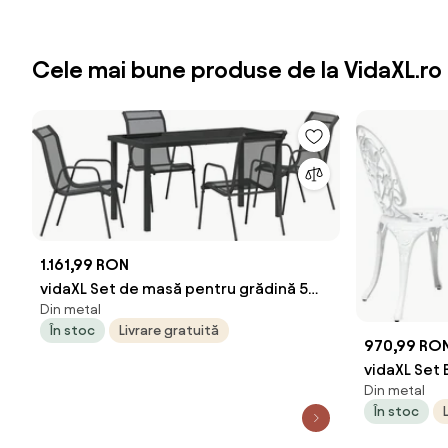
Cele mai bune produse de la VidaXL.ro
1.161,99 RON
vidaXL Set de masă pentru grădină 5
Din metal
pcs Negru
În stoc
Livrare gratuită
970,99 RO
vidaXL Set 
Din metal
Aluminiu
În stoc