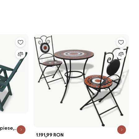
 piese,
1.191,99 RON