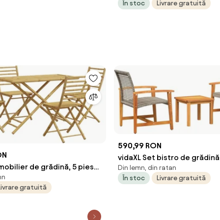
În stoc
Livrare gratuită
590,99 RON
ON
vidaXL Set bistro de grădină,
mobilier de grădină, 5 piese,
Din lemn, din ratan
gri, poliratan și lemn acacia
mn
În stoc
Livrare gratuită
Livrare gratuită