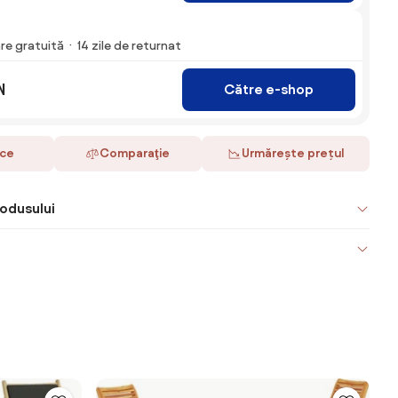
are gratuită
14 zile de returnat
N
Către e-shop
ace
Comparaţie
Urmărește prețul
odusului