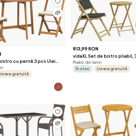
813,99 RON
N
vidaXL Set de bistro pliabil, 
bistro cu pernă 3 pcs Ulei
Pliabil, din lemn
perne gri închis, bambus
mn
mn Solid de Acacia
În stoc
Livrare gratuită
Livrare gratuită