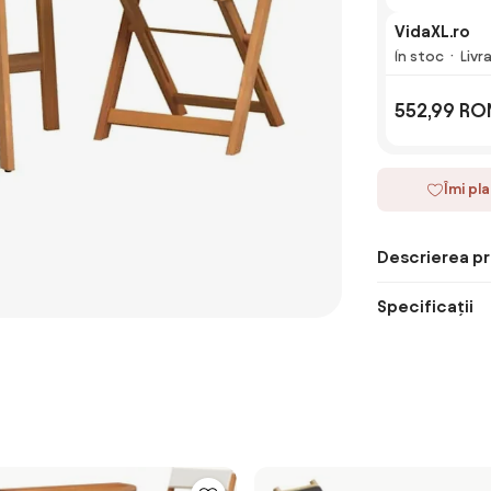
VidaXL.ro
În stoc
Livr
552,99 RO
Îmi pl
Descrierea pr
Specificații