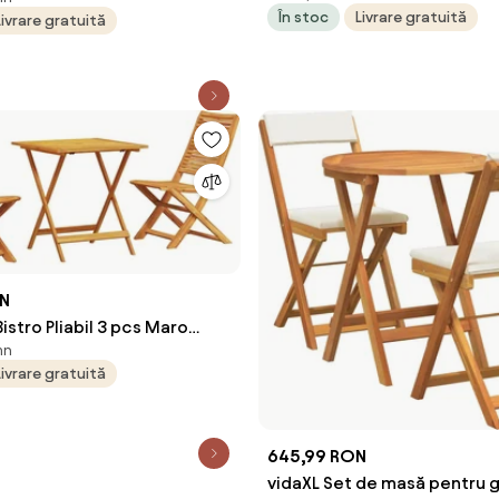
cacia
În stoc
Livrare gratuită
Livrare gratuită
ON
Bistro Pliabil 3 pcs Maro
mn
 de Acacia
Livrare gratuită
645,99 RON
vidaXL Set de masă pentru 