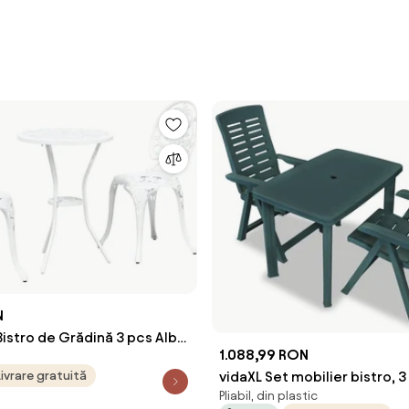
N
Bistro de Grădină 3 pcs Alb
1.088,99 RON
Livrare gratuită
vidaXL Set mobilier bistro, 3
Pliabil, din plastic
verde, plastic