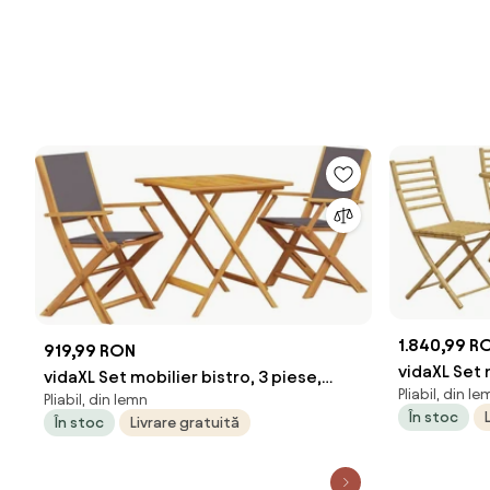
1.840,99 R
919,99 RON
vidaXL Set 
vidaXL Set mobilier bistro, 3 piese,
Pliabil, din le
bambus
Pliabil, din lemn
textil antracit/lemn masiv
În stoc
În stoc
Livrare gratuită