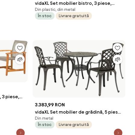
vidaXL Set mobilier bistro, 3 piese,
Din plastic, din metal
teracotă/alb, plăci ceramice
În stoc
Livrare gratuită
 3 piese,
3.383,99 RON
vidaXL Set mobilier de grădină, 5 piese,
Din metal
bronz, aluminiu turnat
În stoc
Livrare gratuită