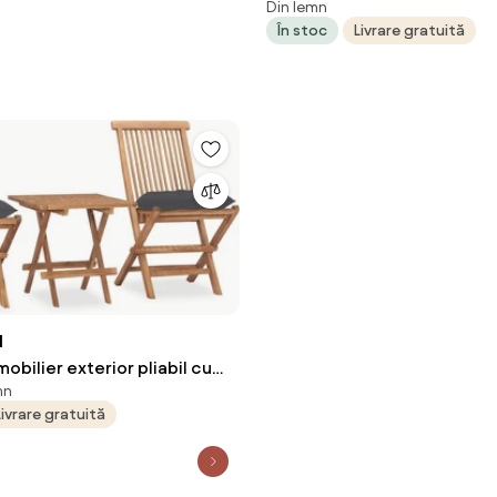
Din lemn
pernă 3 pcs Ulei Natural
În stoc
Livrare gratuită
N
mobilier exterior pliabil cu
mn
ese, lemn masiv tec
Livrare gratuită