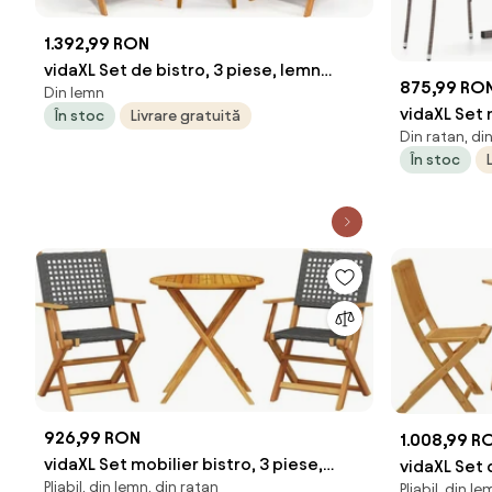
1.392,99 RON
vidaXL Set de bistro, 3 piese, lemn
875,99 RO
Din lemn
masiv de acacia
vidaXL Set 
În stoc
Livrare gratuită
Din ratan, di
maro
În stoc
926,99 RON
1.008,99 R
vidaXL Set mobilier bistro, 3 piese,
vidaXL Set 
Pliabil, din lemn, din ratan
negru, poliratan și lemn masiv
Pliabil, din le