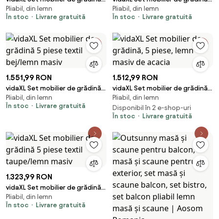
Pliabil, din lemn
Pliabil, din lemn
piese textil alb crem/lemn
piese textil bej/lemn masiv
În stoc
Livrare gratuită
În stoc
Livrare gratuită
masiv
1.551,99 RON
1.512,99 RON
vidaXL Set mobilier de grădină 5
vidaXL Set mobilier de grădină,
Pliabil, din lemn
Pliabil, din lemn
piese textil bej/lemn masiv
5 piese, lemn masiv de acacia
În stoc
Livrare gratuită
Disponibil în 2 e-shop-uri
În stoc
Livrare gratuită
1.323,99 RON
vidaXL Set mobilier de grădină 5
Pliabil, din lemn
piese textil taupe/lemn masiv
În stoc
Livrare gratuită