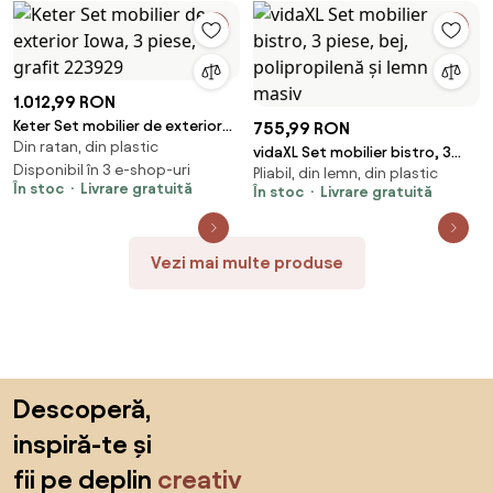
1.012,99 RON
Keter Set mobilier de exterior
755,99 RON
Din ratan, din plastic
Iowa, 3 piese, grafit 223929
vidaXL Set mobilier bistro, 3
Disponibil în 3 e-shop-uri
Pliabil, din lemn, din plastic
piese, bej, polipropilenă și lemn
În stoc
Livrare gratuită
În stoc
Livrare gratuită
masiv
Vezi mai multe produse
Sari peste subsol, revino la începutul paginii
Descoperă,
inspiră-te și
fii pe deplin
creativ