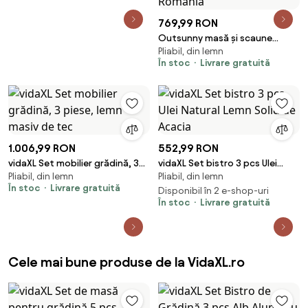
769,99 RON
Outsunny masă și scaune
Pliabil, din lemn
pentru balcon, masă și scaune
În stoc
Livrare gratuită
pentru exterior, set masă și
scaune balcon, set bistro, set
balcon pliabil lemn masă și
scaune | Aosom Romania
1.006,99 RON
552,99 RON
vidaXL Set mobilier grădină, 3
vidaXL Set bistro 3 pcs Ulei
Pliabil, din lemn
Pliabil, din lemn
piese, lemn masiv de tec
Natural Lemn Solid de Acacia
În stoc
Livrare gratuită
Disponibil în 2 e-shop-uri
În stoc
Livrare gratuită
Cele mai bune produse de la VidaXL.ro