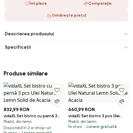
Îmi place
Comparaţie
Urmărește prețul
Descrierea produsului
Specificații
Produse similare
832,99 RON
660,99 RON
vidaXL Set bistro cu pernă 3
vidaXL Set bistro 3 pcs Ulei
Pliabil, din lemn
Pliabil, din lemn
pcs Ulei Natural Lemn Solid de
Natural Lemn Solid de Acacia
În stoc
Livrare gratuită
Acacia
Disponibil în 2 e-shop-uri
În stoc
Livrare gratuită