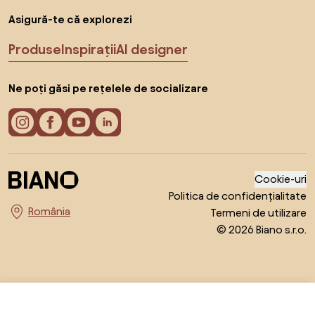
Asigură-te că explorezi
Produse
Inspirații
AI designer
Ne poți găsi pe rețelele de socializare
Cookie-uri
Politica de confidențialitate
Termeni de utilizare
Alege țara
© 2026 Biano s.r.o.
De la 832,99 RON
Arată ofertele