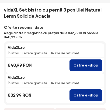
vidaXL Set bistro cu pernă 3 pcs Ulei Natural
Lemn Solid de Acacia
Oferte recomandate
Alege dintre 2 magazine cu prețuri de la 832,99 RON până la
840,99 RON:
VidaXL.ro
În stoc
Livrare gratuită
14 zile de returnat
840,99 RON
Către e-shop
VidaXL.ro
În stoc
Livrare gratuită
14 zile de returnat
832,99 RON
Către e-shop