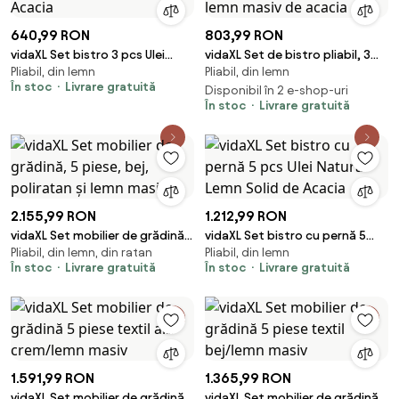
640,99 RON
803,99 RON
vidaXL Set bistro 3 pcs Ulei
vidaXL Set de bistro pliabil, 3
Pliabil, din lemn
Pliabil, din lemn
Natural Lemn Solid de Acacia
piese, cu perne, lemn masiv de
În stoc
Livrare gratuită
acacia
Disponibil în 2 e-shop-uri
În stoc
Livrare gratuită
2.155,99 RON
1.212,99 RON
vidaXL Set mobilier de grădină,
vidaXL Set bistro cu pernă 5
Pliabil, din lemn, din ratan
Pliabil, din lemn
5 piese, bej, poliratan și lemn
pcs Ulei Natural Lemn Solid de
În stoc
Livrare gratuită
În stoc
Livrare gratuită
masiv
Acacia
1.591,99 RON
1.365,99 RON
vidaXL Set mobilier de grădină 5
vidaXL Set mobilier de grădină 5