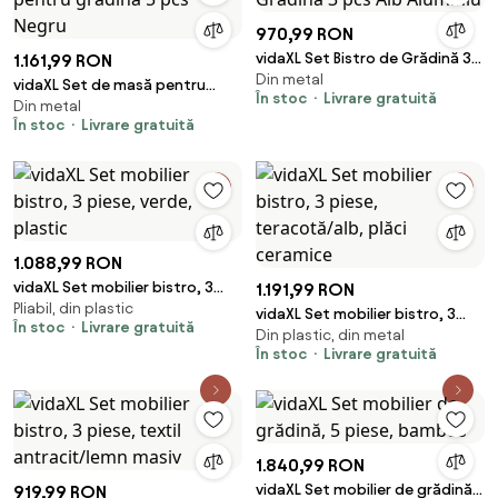
970,99 RON
vidaXL Set Bistro de Grădină 3
1.161,99 RON
Din metal
pcs Alb Aluminiu
vidaXL Set de masă pentru
În stoc
Livrare gratuită
Din metal
grădină 5 pcs Negru
În stoc
Livrare gratuită
1.088,99 RON
vidaXL Set mobilier bistro, 3
1.191,99 RON
Pliabil, din plastic
piese, verde, plastic
vidaXL Set mobilier bistro, 3
În stoc
Livrare gratuită
Din plastic, din metal
piese, teracotă/alb, plăci
În stoc
Livrare gratuită
ceramice
1.840,99 RON
vidaXL Set mobilier de grădină,
919,99 RON