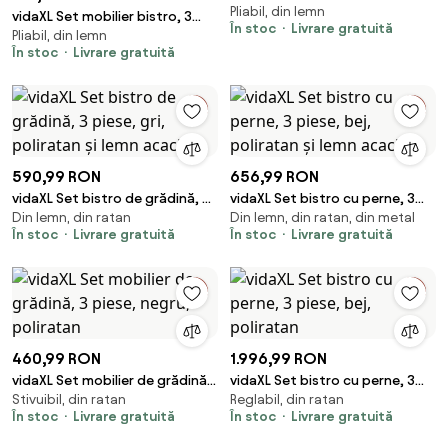
Pliabil, din lemn
5 piese, bambus
vidaXL Set mobilier bistro, 3
În stoc
Livrare gratuită
Pliabil, din lemn
piese, textil antracit/lemn
În stoc
Livrare gratuită
masiv
590,99 RON
656,99 RON
vidaXL Set bistro de grădină, 3
vidaXL Set bistro cu perne, 3
Din lemn, din ratan
Din lemn, din ratan, din metal
piese, gri, poliratan și lemn
piese, bej, poliratan și lemn
În stoc
Livrare gratuită
În stoc
Livrare gratuită
acacia
acacia
460,99 RON
1.996,99 RON
vidaXL Set mobilier de grădină,
vidaXL Set bistro cu perne, 3
Stivuibil, din ratan
Reglabil, din ratan
3 piese, negru, poliratan
piese, bej, poliratan
În stoc
Livrare gratuită
În stoc
Livrare gratuită