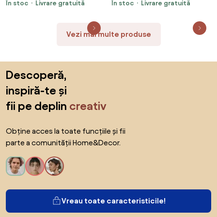
În stoc
Livrare gratuită
În stoc
Livrare gratuită
acoperire PVC
acoperire PVC
Vezi mai multe produse
Sari peste subsol, revino la începutul paginii
Descoperă,
inspiră-te și
fii pe deplin
creativ
Obține acces la toate funcțiile și fii
parte a comunității Home&Decor.
Vreau toate caracteristicile!