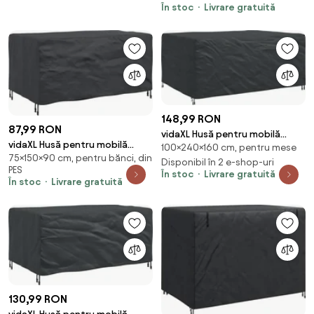
În stoc
Livrare gratuită
148,99 RON
87,99 RON
vidaXL Husă pentru mobilă
vidaXL Husă pentru mobilă
100×240×160 cm, pentru mese
Simplu Negru 240 x 160 x 100 cm
75×150×90 cm, pentru bănci, din
Simplu Negru 150 x 90 x 75 cm
210D
Disponibil în 2 e-shop-uri
PES
210D
În stoc
Livrare gratuită
În stoc
Livrare gratuită
130,99 RON