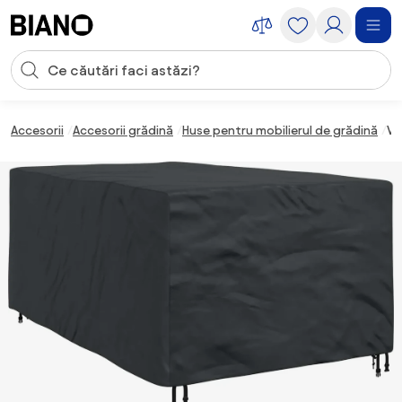
Sari peste navigare, accesează conținutul
Introducerea căutării
Sari peste conținut, mergi la subsol
Accesorii
Accesorii grădină
Huse pentru mobilierul de grădină
Vi