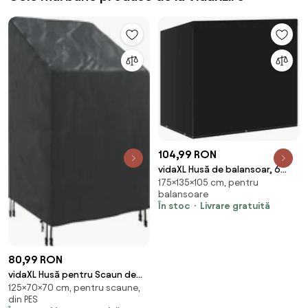
104,99 RON
vidaXL Husă de balansoar, 6
175×135×105 cm, pentru
ocheți, 135 x 105 x 175 cm
balansoare
În stoc
Livrare gratuită
80,99 RON
vidaXL Husă pentru Scaun de
125×70×70 cm, pentru scaune,
Grădină 70 x 70 x 85 / 125 cm
din PES