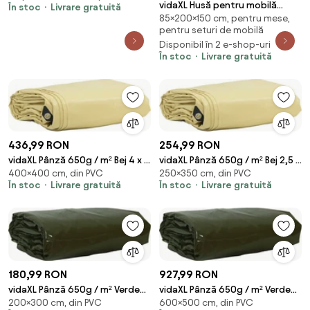
vidaXL Husă pentru mobilă
În stoc
Livrare gratuită
85×200×150 cm, pentru mese,
Simplu Negru 200 x 150 x 85 cm
pentru seturi de mobilă
210D
Disponibil în 2 e-shop-uri
În stoc
Livrare gratuită
436,99 RON
254,99 RON
vidaXL Pânză 650g / m² Bej 4 x 4
vidaXL Pânză 650g / m² Bej 2,5 x
400×400 cm, din PVC
250×350 cm, din PVC
m Pânză cu acoperire PVC
3,5 m Pânză cu acoperire PVC
În stoc
Livrare gratuită
În stoc
Livrare gratuită
180,99 RON
927,99 RON
vidaXL Pânză 650g / m² Verde
vidaXL Pânză 650g / m² Verde
200×300 cm, din PVC
600×500 cm, din PVC
măsliniu 2 x 3 m Pânză cu
măsliniu 5 x 6 m Pânză cu