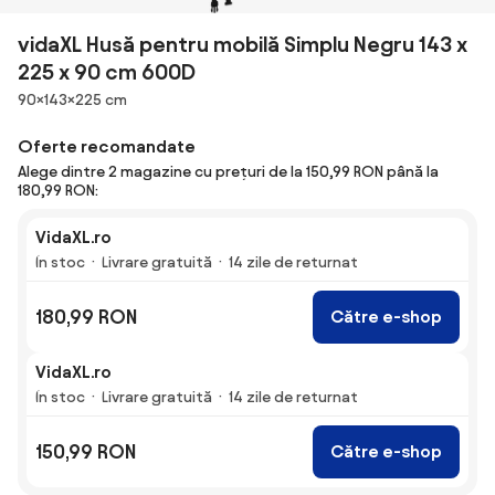
vidaXL Husă pentru mobilă Simplu Negru 143 x
225 x 90 cm 600D
Dimensiuni
90×143×225 cm
Oferte recomandate
Alege dintre 2 magazine cu prețuri de la 150,99 RON până la
180,99 RON:
VidaXL.ro
În stoc
Livrare gratuită
14 zile de returnat
180,99 RON
Către e-shop
VidaXL.ro
În stoc
Livrare gratuită
14 zile de returnat
150,99 RON
Către e-shop