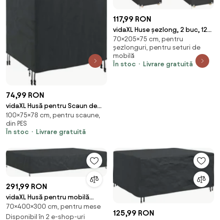
117,99 RON
vidaXL Huse șezlong, 2 buc, 12
70×205×75 cm, pentru
ocheți, 205x75x40/70 cm,
șezlonguri, pentru seturi de
polietilenă
mobilă
În stoc
Livrare gratuită
74,99 RON
vidaXL Husă pentru Scaun de
100×75×78 cm, pentru scaune,
Grădină 75 x 78 x 65 / 100 cm
din PES
În stoc
Livrare gratuită
291,99 RON
vidaXL Husă pentru mobilă
70×400×300 cm, pentru mese
Simplu Negru 400 x 300 x 70 cm
125,99 RON
420D
Disponibil în 2 e-shop-uri