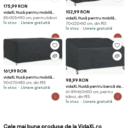
175,99 RON
102,99 RON
vidaXL Husă pentru mobilă
85×305×190 cm, pentru bănci
vidaXL Husă pentru mobilă
Simplu Negru 305 x 190 x 85 cm
În stoc
Livrare gratuită
70×220×110 cm, din PES
Simplu Negru 220 x 110 x 70 cm
210D
În stoc
Livrare gratuită
210D
161,99 RON
vidaXL Husă pentru mobilă
98,99 RON
90×270×180 cm, din PES
Simplu Negru 270 x 180 x 90 cm
vidaXL Huskă pentru bancă de
În stoc
Livrare gratuită
210D
61-89×160×100 cm, pentru
grădină 160 x 100 x 61 / 89 cm
bănci, din PES
În stoc
Livrare gratuită
Cele mai bune produse de la VidaXL.ro