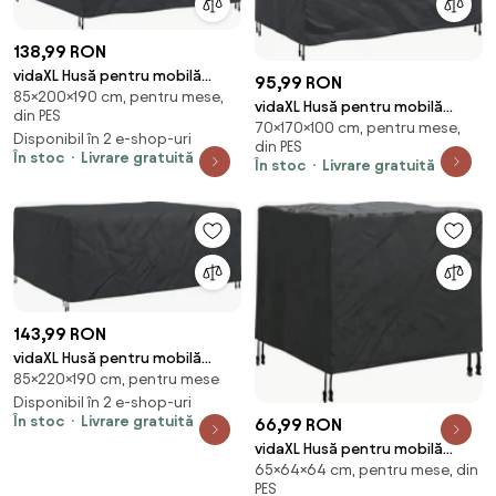
138,99 RON
vidaXL Husă pentru mobilă
95,99 RON
85×200×190 cm, pentru mese,
Simplu Negru 200 x 190 x 85 cm
vidaXL Husă pentru mobilă
din PES
210D
70×170×100 cm, pentru mese,
Simplu Negru 170 x 100 x 70 cm
Disponibil în 2 e-shop-uri
din PES
210D
În stoc
Livrare gratuită
În stoc
Livrare gratuită
143,99 RON
vidaXL Husă pentru mobilă
85×220×190 cm, pentru mese
Simplu Negru 220 x 190 x 85 cm
210D
Disponibil în 2 e-shop-uri
În stoc
Livrare gratuită
66,99 RON
vidaXL Husă pentru mobilă
65×64×64 cm, pentru mese, din
Negru 64 x 64 x 65 cm Textil
PES
Oxford 210D