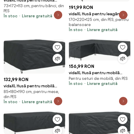
vidaXL Husă pentru mobilă
73×172×113 cm, pentru bănci, din
Simplu Negru 172 x 113 x 73 cm
191,99 RON
PES
600D
vidaXL Husă pentru leagăn de
În stoc
Livrare gratuită
170×220×125 cm, din PES, pentru
exterior 220 x 125 x 170 cm
balansoare
În stoc
Livrare gratuită
156,99 RON
vidaXL Husă pentru mobilă
Pentru seturi de mobilă, din PES
Negru
132,99 RON
În stoc
Livrare gratuită
vidaXL Husă pentru mobilă
85×180×190 cm, pentru mese,
Simplu Negru 180 x 190 x 85 cm
din PES
210D
În stoc
Livrare gratuită