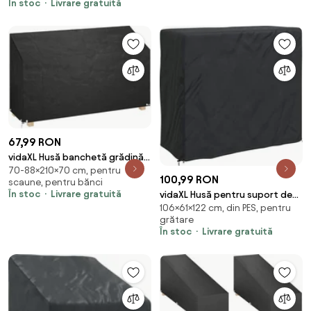
În stoc
Livrare gratuită
67,99 RON
vidaXL Husă banchetă grădină,
70-88×210×70 cm, pentru
12 ocheți, 210x70x70/88 cm,
100,99 RON
scaune, pentru bănci
polietilenă
În stoc
Livrare gratuită
vidaXL Husă pentru suport de
106×61×122 cm, din PES, pentru
lemne Negru 61 x 122 x 106 cm
grătare
țesătură
În stoc
Livrare gratuită