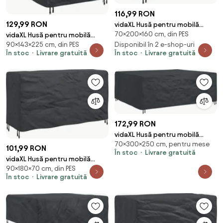
116,99 RON
129,99 RON
vidaXL Husă pentru mobilă
70×200×160 cm, din PES
Simplu Negru 200 x 160 x 70 cm
vidaXL Husă pentru mobilă
90×143×225 cm, din PES
210D
Disponibil în 2 e-shop-uri
Simplu Negru 143 x 225 x 90 cm
În stoc
Livrare gratuită
În stoc
Livrare gratuită
210D
172,99 RON
vidaXL Husă pentru mobilă
70×300×250 cm, pentru mese
Simplu Negru 300 x 250 x 70 cm
101,99 RON
În stoc
Livrare gratuită
210D
vidaXL Husă pentru mobilă
90×180×70 cm, din PES
Simplu Negru 180 x 70 x 90 cm
În stoc
Livrare gratuită
210D