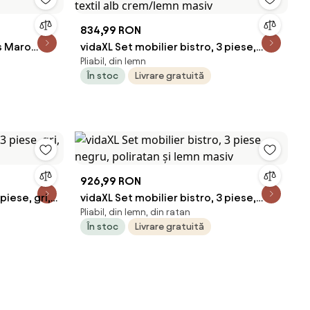
834,99 RON
cs Maro
vidaXL Set mobilier bistro, 3 piese,
Pliabil, din lemn
textil alb crem/lemn masiv
În stoc
Livrare gratuită
926,99 RON
piese, gri,
vidaXL Set mobilier bistro, 3 piese,
Pliabil, din lemn, din ratan
negru, poliratan și lemn masiv
În stoc
Livrare gratuită