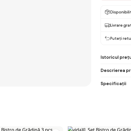
Disponibil
Livrare gra
Puteți retu
Istoricul prețu
Descrierea pr
Specificații