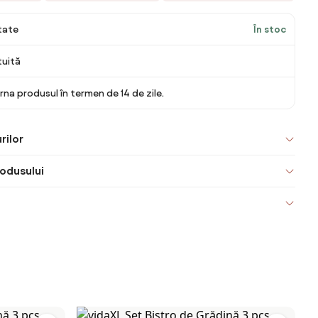
itate
În stoc
tuită
rna produsul în termen de 14 de zile.
rilor
odusului