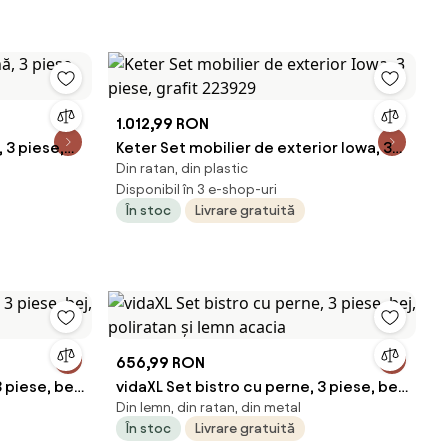
1.012,99 RON
 3 piese,
Keter Set mobilier de exterior Iowa, 3
Din ratan, din plastic
piese, grafit 223929
Disponibil în 3 e-shop-uri
În stoc
Livrare gratuită
656,99 RON
 piese, bej,
vidaXL Set bistro cu perne, 3 piese, bej,
Din lemn, din ratan, din metal
poliratan și lemn acacia
În stoc
Livrare gratuită