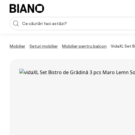
Sari peste navigare, accesează conținutul
Introducerea căutării
Sari peste conținut, mergi la subsol
Mobilier
Seturi mobilier
Mobilier pentru balcon
VidaXL Set B