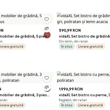
ON
590,99 RON
mobilier de grădină, 5 piese,
vidaXL Set bistro de grădină,
mn
Din lemn, din ratan
gri, poliratan și lemn acacia
Livrare gratuită
În stoc
Livrare gratuită
N
1.996,99 RON
mobilier de grădină, 3 piese,
vidaXL Set bistro cu perne, 3
 ratan
Reglabil, din ratan
ratan
poliratan
Livrare gratuită
În stoc
Livrare gratuită