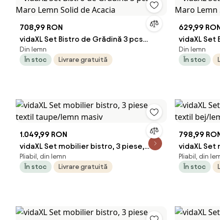
708,99 RON
629,99 RO
vidaXL Set Bistro de Grădină 3 pcs
vidaXL Set 
Din lemn
Din lemn
Maro Lemn Solid de Acacia
Maro Lemn 
În stoc
Livrare gratuită
În stoc
1.049,99 RON
798,99 RO
vidaXL Set mobilier bistro, 3 piese,
vidaXL Set 
Pliabil, din lemn
Pliabil, din le
textil taupe/lemn masiv
textil bej/
În stoc
Livrare gratuită
În stoc