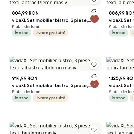
804,99 RON
886,99 RO
vidaXL Set mobilier bistro, 3 piese,
vidaXL Set 
Pliabil, din lemn
Pliabil, din le
textil antracit/lemn masiv
textil alb
În stoc
Livrare gratuită
În stoc
914,99 RON
1.125,99 R
vidaXL Set mobilier bistro, 3 piese,
vidaXL Set 
Pliabil, din lemn
Pliabil, din l
textil albastru alb/lemn masiv
poliratan 
În stoc
Livrare gratuită
În stoc