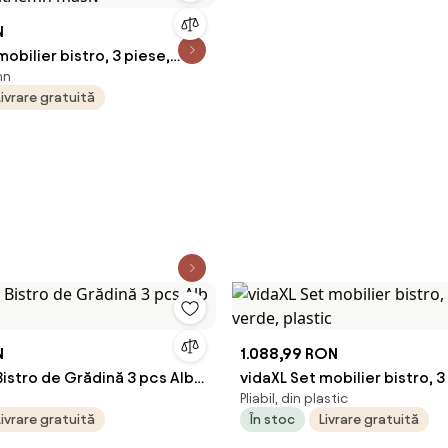
N
mobilier bistro, 3 piese,
mn
acit/lemn masiv
Livrare gratuită
N
1.088,99 RON
Bistro de Grădină 3 pcs Alb
vidaXL Set mobilier bistro, 3
Pliabil, din plastic
verde, plastic
Livrare gratuită
În stoc
Livrare gratuită