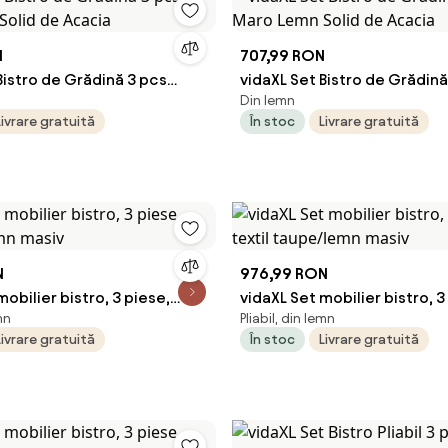
N
707,99 RON
Bistro de Grădină 3 pcs
vidaXL Set Bistro de Grădină
Din lemn
Solid de Acacia
Maro Lemn Solid de Acacia
Livrare gratuită
În stoc
Livrare gratuită
N
976,99 RON
mobilier bistro, 3 piese,
vidaXL Set mobilier bistro, 3
mn
Pliabil, din lemn
lemn masiv
textil taupe/lemn masiv
Livrare gratuită
În stoc
Livrare gratuită