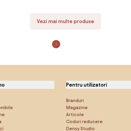
Vezi mai multe produse
no
Pentru utilizatori
Branduri
onibile
Magazine
ne
Articole
a
Coduri reducere
ci
Densy Studio