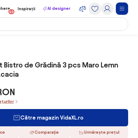
chere
AI designer
Inspirații
46
t Bistro de Grădină 3 pcs Maro Lemn
Acacia
 RON
ețurilor
Către magazin VidaXL.ro
ace
Comparaţie
Urmărește prețul