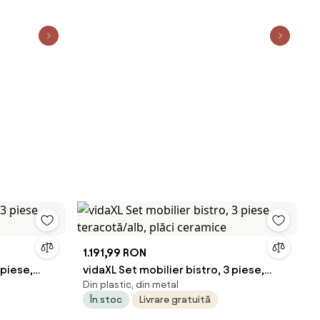
1.191,99 RON
 piese,
vidaXL Set mobilier bistro, 3 piese,
Din plastic, din metal
teracotă/alb, plăci ceramice
În stoc
Livrare gratuită