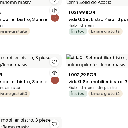
N
1.021,99 RON
mobilier bistro, 3 piese,
vidaXL Set Bistro Pliabil 3 p
mn
Pliabil, din lemn
 crem/lemn masiv
Lemn Solid de Acacia
Livrare gratuită
În stoc
Livrare gratuită
ON
1.002,99 RON
mobilier bistro, 3 piese,
vidaXL Set mobilier bistro, 3 
emn, din ratan
Pliabil, din lemn, din plastic
bej/lemn masiv
polipropilenă și lemn masiv
Livrare gratuită
În stoc
Livrare gratuită