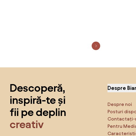
Sari peste subsol, revino la începutul paginii
Descoperă,
Despre Bia
inspiră-te și
Despre noi
fii pe deplin
Posturi disp
Contactați-
creativ
Pentru Medi
Caracteristi