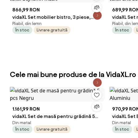
866,99 RON
689,99 RO
vidaXL Set mobilier bistro, 3 piese,
vidaXL Set 
Pliabil, din lemn
Pliabil, din le
textil bej/lemn masiv
textil antr
În stoc
Livrare gratuită
În stoc
Cele mai bune produse de la VidaXL.ro
1.161,99 RON
970,99 RO
vidaXL Set de masă pentru grădină 5
vidaXL Set 
Din metal
Din metal
pcs Negru
Aluminiu
În stoc
Livrare gratuită
În stoc