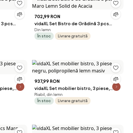
702,99 RON
 3 pcs
vidaXL Set Bistro de Grădină 3 pcs
Din lemn
Maro Lemn Solid de Acacia
În stoc
Livrare gratuită
937,99 RON
 piese,
vidaXL Set mobilier bistro, 3 piese,
Pliabil, din lemn
negru, polipropilenă lemn masiv
În stoc
Livrare gratuită