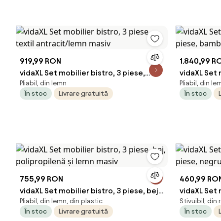
919,99 RON
1.840,99 R
vidaXL Set mobilier bistro, 3 piese,
vidaXL Set 
Pliabil, din lemn
Pliabil, din le
textil antracit/lemn masiv
bambus
În stoc
Livrare gratuită
În stoc
755,99 RON
460,99 RO
vidaXL Set mobilier bistro, 3 piese, bej,
vidaXL Set 
Pliabil, din lemn, din plastic
Stivuibil, din
polipropilenă și lemn masiv
negru, poli
În stoc
Livrare gratuită
În stoc