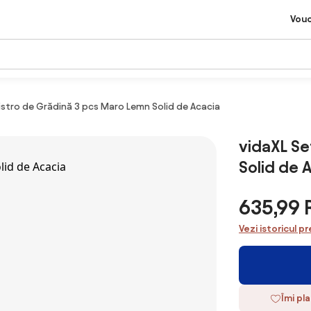
Vou
istro de Grădină 3 pcs Maro Lemn Solid de Acacia
vidaXL Se
Solid de 
635,99
Vezi istoricul pr
Îmi pl