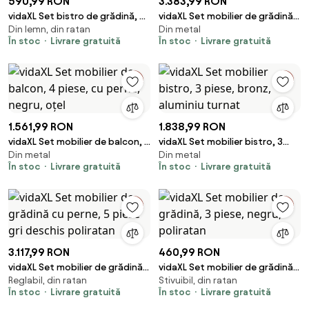
590,99 RON
3.383,99 RON
vidaXL Set bistro de grădină, 3
vidaXL Set mobilier de grădină,
Din lemn, din ratan
Din metal
piese, gri, poliratan și lemn
5 piese, bronz, aluminiu turnat
În stoc
Livrare gratuită
În stoc
Livrare gratuită
acacia
1.561,99 RON
1.838,99 RON
vidaXL Set mobilier de balcon, 4
vidaXL Set mobilier bistro, 3
Din metal
Din metal
piese, cu perne, negru, oțel
piese, bronz, aluminiu turnat
În stoc
Livrare gratuită
În stoc
Livrare gratuită
3.117,99 RON
460,99 RON
vidaXL Set mobilier de grădină
vidaXL Set mobilier de grădină,
Reglabil, din ratan
Stivuibil, din ratan
cu perne, 5 piese gri deschis
3 piese, negru, poliratan
În stoc
Livrare gratuită
În stoc
Livrare gratuită
poliratan