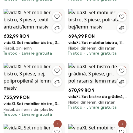
masiv
masiv
632,99 RON
694,99 RON
vidaXL Set mobilier bistro, 3
vidaXL Set mobilier bistro, 3
Pliabil, din lemn
Pliabil, din lemn, din ratan
piese, textil antracit/lemn
piese, poliratan bej/lemn masiv
În stoc
Livrare gratuită
În stoc
Livrare gratuită
masiv
670,99 RON
vidaXL Set bistro de grădină, 3
755,99 RON
Pliabil, din lemn, din ratan
piese, gri, poliratan și lemn
vidaXL Set mobilier bistro, 3
În stoc
Livrare gratuită
masiv
Pliabil, din lemn, din plastic
piese, bej, polipropilenă și lemn
În stoc
Livrare gratuită
masiv