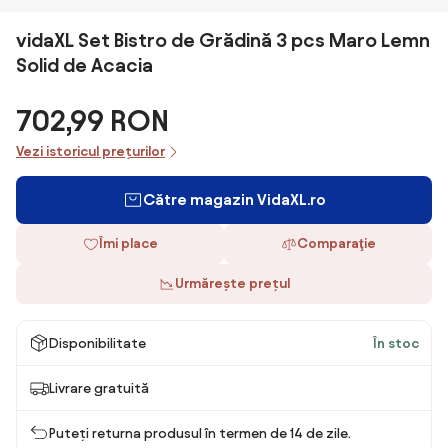
vidaXL Set Bistro de Grădină 3 pcs Maro Lemn
Solid de Acacia
702,99 RON
Vezi istoricul prețurilor
Către magazin VidaXL.ro
Îmi place
Comparaţie
Urmărește prețul
Disponibilitate
În stoc
Livrare gratuită
Puteți returna produsul în termen de 14 de zile.