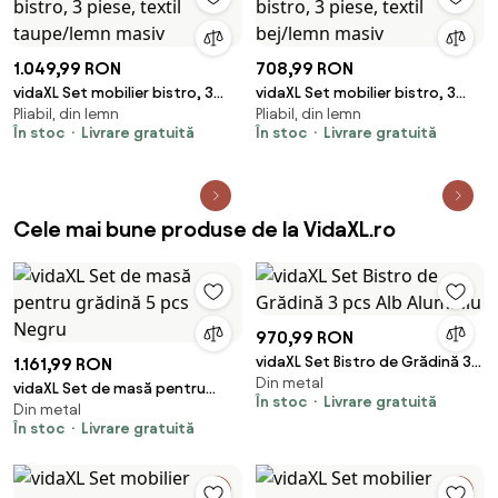
1.049,99 RON
708,99 RON
vidaXL Set mobilier bistro, 3
vidaXL Set mobilier bistro, 3
Pliabil, din lemn
Pliabil, din lemn
piese, textil taupe/lemn masiv
piese, textil bej/lemn masiv
În stoc
Livrare gratuită
În stoc
Livrare gratuită
Cele mai bune produse de la VidaXL.ro
970,99 RON
vidaXL Set Bistro de Grădină 3
1.161,99 RON
Din metal
pcs Alb Aluminiu
vidaXL Set de masă pentru
În stoc
Livrare gratuită
Din metal
grădină 5 pcs Negru
În stoc
Livrare gratuită