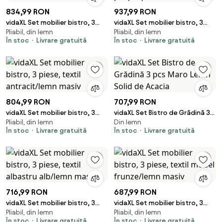
834,99 RON
937,99 RON
vidaXL Set mobilier bistro, 3
vidaXL Set mobilier bistro, 3
Pliabil, din lemn
Pliabil, din lemn
piese, textil alb crem/lemn
piese, negru, polipropilenă
În stoc
Livrare gratuită
În stoc
Livrare gratuită
masiv
lemn masiv
804,99 RON
707,99 RON
vidaXL Set mobilier bistro, 3
vidaXL Set Bistro de Grădină 3
Pliabil, din lemn
Din lemn
piese, textil antracit/lemn
pcs Maro Lemn Solid de Acacia
În stoc
Livrare gratuită
În stoc
Livrare gratuită
masiv
716,99 RON
687,99 RON
vidaXL Set mobilier bistro, 3
vidaXL Set mobilier bistro, 3
Pliabil, din lemn
Pliabil, din lemn
piese, textil albastru alb/lemn
piese, textil model frunze/lemn
În stoc
Livrare gratuită
În stoc
Livrare gratuită