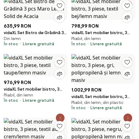
635,99 RON
798,99 RON
vidaXL Set Bistro de Grădină 3
vidaXL Set mobilier bistro, 3
Din lemn
Pliabil, din lemn
pcs Maro Lemn Solid de Acacia
piese, textil bej/lemn masiv
În stoc
Livrare gratuită
În stoc
Livrare gratuită
976,99 RON
vidaXL Set mobilier bistro, 3
1.002,99 RON
Pliabil, din lemn
piese, textil taupe/lemn masiv
vidaXL Set mobilier bistro, 3
În stoc
Livrare gratuită
Pliabil, din lemn, din plastic
piese, gri, polipropilenă și lemn
În stoc
Livrare gratuită
masiv