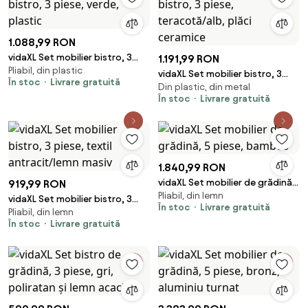
1.088,99 RON
vidaXL Set mobilier bistro, 3
1.191,99 RON
Pliabil, din plastic
piese, verde, plastic
vidaXL Set mobilier bistro, 3
În stoc
Livrare gratuită
Din plastic, din metal
piese, teracotă/alb, plăci
În stoc
Livrare gratuită
ceramice
1.840,99 RON
vidaXL Set mobilier de grădină,
919,99 RON
Pliabil, din lemn
5 piese, bambus
vidaXL Set mobilier bistro, 3
În stoc
Livrare gratuită
Pliabil, din lemn
piese, textil antracit/lemn
În stoc
Livrare gratuită
masiv