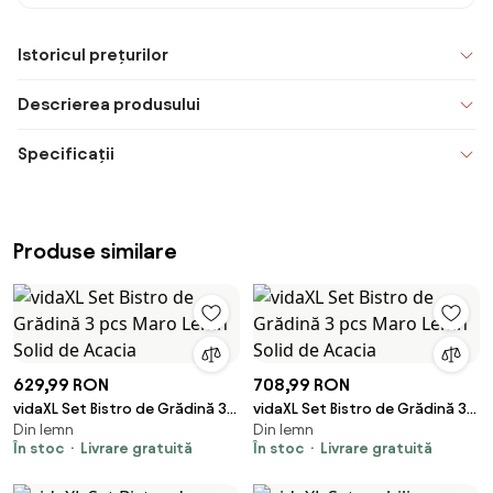
Istoricul prețurilor
Descrierea produsului
Specificații
Produse similare
629,99 RON
708,99 RON
vidaXL Set Bistro de Grădină 3
vidaXL Set Bistro de Grădină 3
Din lemn
Din lemn
pcs Maro Lemn Solid de Acacia
pcs Maro Lemn Solid de Acacia
În stoc
Livrare gratuită
În stoc
Livrare gratuită