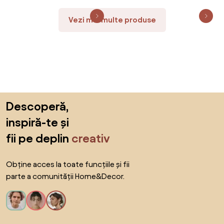
Vezi mai multe produse
Sari peste subsol, revino la începutul paginii
Descoperă,
inspiră-te și
fii pe deplin
creativ
Obține acces la toate funcțiile și fii
parte a comunității Home&Decor.