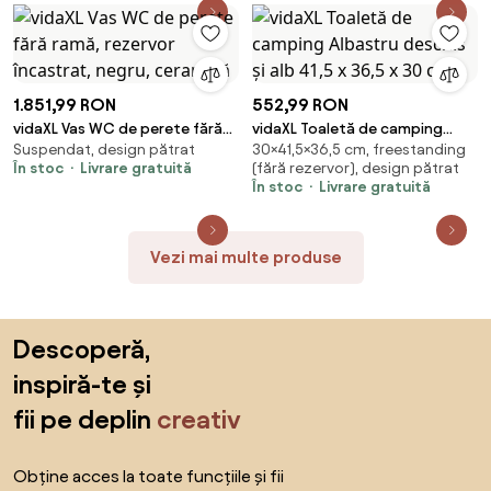
1.851,99 RON
552,99 RON
vidaXL Vas WC de perete fără
vidaXL Toaletă de camping
Suspendat, design pătrat
30×41,5×36,5 cm, freestanding
ramă, rezervor încastrat,
Albastru deschis și alb 41,5 x
În stoc
Livrare gratuită
(fără rezervor), design pătrat
negru, ceramică
36,5 x 30 cm
În stoc
Livrare gratuită
Vezi mai multe produse
Sari peste subsol, revino la începutul paginii
Descoperă,
inspiră-te și
fii pe deplin
creativ
Obține acces la toate funcțiile și fii