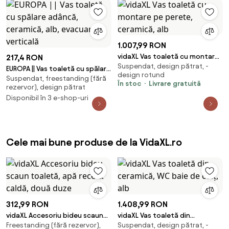
LED, evacuare P-Trap, Alb/Gri
1.007,99 RON
vidaXL Vas toaletă cu montare
217,4 RON
Suspendat, design pătrat, -
pe perete, ceramică, alb
EUROPA || Vas toaletă cu spălare
design rotund
Suspendat, freestanding (fără
adâncă, ceramică, alb,
În stoc
Livrare gratuită
rezervor), design pătrat
evacuare verticală
Disponibil în 3 e-shop-uri
Cele mai bune produse de la VidaXL.ro
312,99 RON
1.408,99 RON
vidaXL Accesoriu bideu scaun
vidaXL Vas toaletă din
Freestanding (fără rezervor),
Suspendat, design pătrat, -
toaletă, apă rece & caldă,
ceramică, WC baie de colț, alb