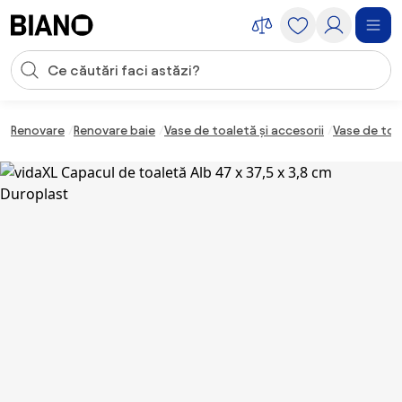
Sari peste navigare, accesează conținutul
Introducerea căutării
Sari peste conținut, mergi la subsol
Renovare
Renovare baie
Vase de toaletă și accesorii
Vase de toa