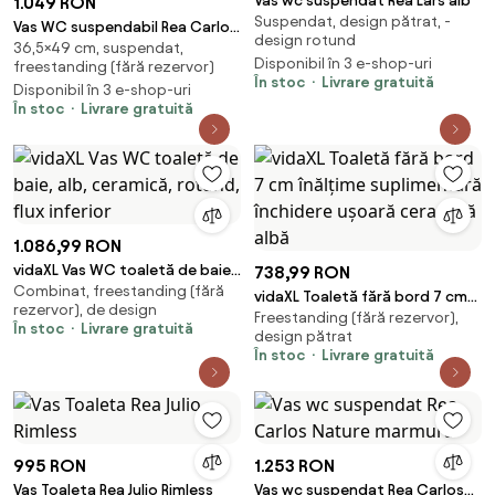
Vas wc suspendat Rea Lars alb
1.049 RON
Suspendat, design pătrat, -
Vas WC suspendabil Rea Carlo
design rotund
36,5×49 cm, suspendat,
Mini Tornado Rimless Flat Pro
Disponibil în 3 e-shop-uri
freestanding (fără rezervor)
În stoc
Livrare gratuită
Disponibil în 3 e-shop-uri
În stoc
Livrare gratuită
1.086,99 RON
vidaXL Vas WC toaletă de baie,
738,99 RON
Combinat, freestanding (fără
alb, ceramică, rotund, flux
vidaXL Toaletă fără bord 7 cm
rezervor), de design
inferior
Freestanding (fără rezervor),
înălțime suplimentară închidere
În stoc
Livrare gratuită
design pătrat
ușoară ceramică albă
În stoc
Livrare gratuită
995 RON
1.253 RON
Vas Toaleta Rea Julio Rimless
Vas wc suspendat Rea Carlos