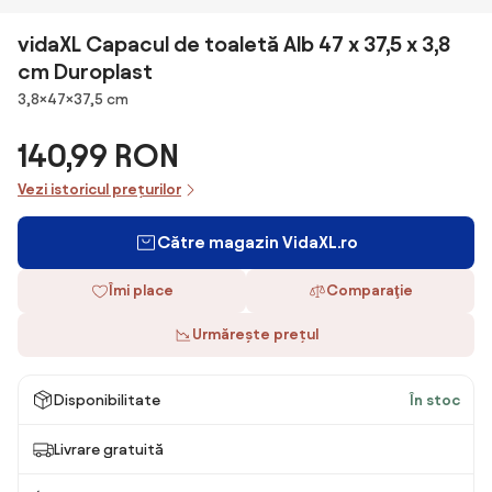
vidaXL Capacul de toaletă Alb 47 x 37,5 x 3,8
cm Duroplast
Dimensiuni
3,8×47×37,5 cm
140,99 RON
Vezi istoricul prețurilor
Către magazin VidaXL.ro
Îmi place
Comparaţie
Urmărește prețul
Disponibilitate
În stoc
Livrare gratuită