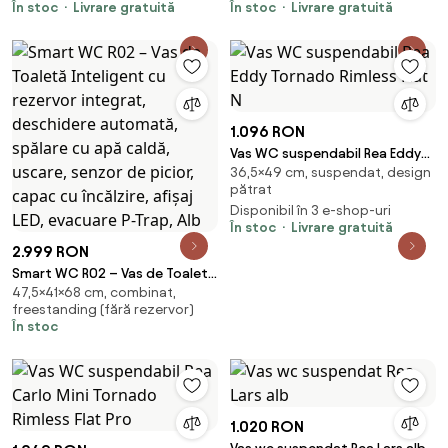
În stoc
Livrare gratuită
În stoc
Livrare gratuită
1.096 RON
Vas WC suspendabil Rea Eddy
36,5×49 cm, suspendat, design
Tornado Rimless Flat N
pătrat
Disponibil în 3 e-shop-uri
În stoc
Livrare gratuită
2.999 RON
Smart WC R02 – Vas de Toaletă
47,5×41×68 cm, combinat,
Inteligent cu rezervor integrat,
freestanding (fără rezervor)
deschidere automată, spălare
În stoc
cu apă caldă, uscare, senzor de
picior, capac cu încălzire, afișaj
LED, evacuare P-Trap, Alb
1.020 RON