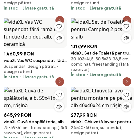
design pătrat
design rotund
două duze
În stoc
Livrare gratuită
În stoc
Livrare gratuită
1.117,99 RON
vidaXL Set de Toaletă pentru
1.460,99 RON
30-103×41,5-50,5×33-36,5 cm,
Camping 2 pcs Gri și alb
vidaXL Vas WC suspendat fără
combinat, freestanding (fără
Suspendat, design pătrat, -
ramă cu funcție de bideu, alb,
rezervor)
design rotund
ceramică
În stoc
Livrare gratuită
În stoc
Livrare gratuită
645,99 RON
277,99 RON
vidaXL Cuvă de spălătorie, alb,
vidaXL Chiuvetă lavoar pentru
75×59×41 cm, freestanding (fără
24×40×40 cm, suspendat,
59x41x75 cm, rășină
montare pe perete alb
rezervor), design pătrat
design pătrat
40x40x24 cm rășină