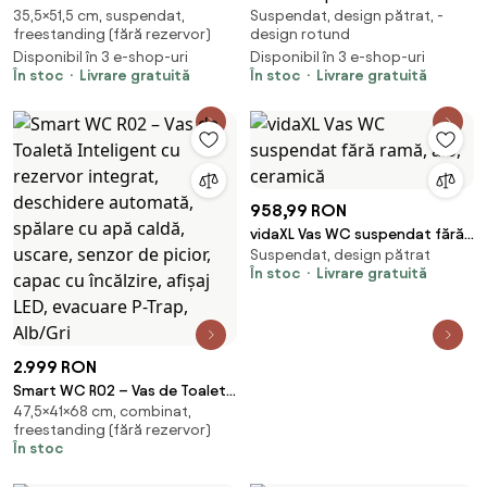
35,5×51,5 cm, suspendat,
Suspendat, design pătrat, -
Nature marmura
freestanding (fără rezervor)
design rotund
Disponibil în 3 e-shop-uri
Disponibil în 3 e-shop-uri
În stoc
Livrare gratuită
În stoc
Livrare gratuită
958,99 RON
vidaXL Vas WC suspendat fără
Suspendat, design pătrat
ramă, alb, ceramică
În stoc
Livrare gratuită
2.999 RON
Smart WC R02 – Vas de Toaletă
47,5×41×68 cm, combinat,
Inteligent cu rezervor integrat,
freestanding (fără rezervor)
deschidere automată, spălare
În stoc
cu apă caldă, uscare, senzor de
picior, capac cu încălzire, afișaj