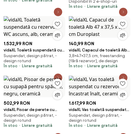
În stoc
Livrare gratuită
Disponibil în 2 e-shop-uri
În stoc
Livrare gratuită
1.532,99 RON
140,99 RON
vidaXL Toaletă suspendată cu
vidaXL Capacul de toaletă Alb
Suspendat, design pătrat, -
3,8×47×37,5 cm, freestanding
rezervor WC ascuns, alb,
47 x 37,5 x 3,8 cm Duroplast
design rotund
(fără rezervor), de design
ceramică
În stoc
Livrare gratuită
În stoc
Livrare gratuită
502,99 RON
1.617,99 RON
vidaXL Pisoar de perete cu
vidaXL Vas toaletă suspendat
Suspendat, design pătrat, -
Suspendat, design pătrat, -
supapă pentru spălare, negru,
cu rezervor încastrat înalt,
design rotund
design rotund
ceramică
ceramică
În stoc
Livrare gratuită
În stoc
Livrare gratuită