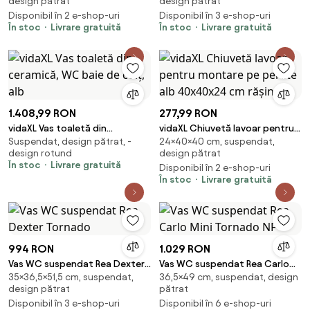
design pătrat
design pătrat
Disponibil în 2 e-shop-uri
Disponibil în 3 e-shop-uri
În stoc
Livrare gratuită
În stoc
Livrare gratuită
1.408,99 RON
277,99 RON
vidaXL Vas toaletă din
vidaXL Chiuvetă lavoar pentru
Suspendat, design pătrat, -
24×40×40 cm, suspendat,
ceramică, WC baie de colț, alb
montare pe perete alb
design rotund
design pătrat
40x40x24 cm rășină
În stoc
Livrare gratuită
Disponibil în 2 e-shop-uri
În stoc
Livrare gratuită
994 RON
1.029 RON
Vas WC suspendat Rea Dexter
Vas WC suspendat Rea Carlo
35×36,5×51,5 cm, suspendat,
36,5×49 cm, suspendat, design
Tornado
Mini Tornado NF
design pătrat
pătrat
Disponibil în 3 e-shop-uri
Disponibil în 6 e-shop-uri