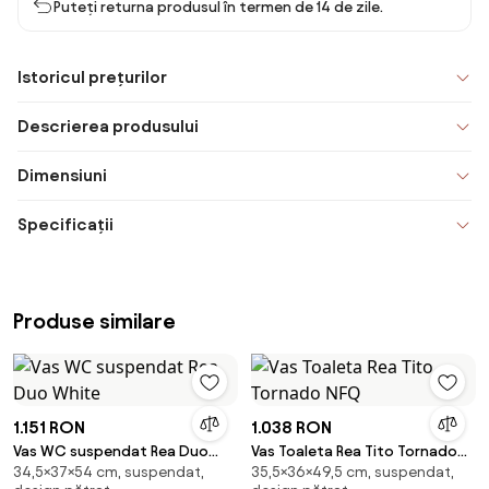
Puteți returna produsul în termen de 14 de zile.
Istoricul prețurilor
Descrierea produsului
Dimensiuni
Specificații
Produse similare
1.151 RON
1.038 RON
Vas WC suspendat Rea Duo
Vas Toaleta Rea Tito Tornado
34,5×37×54 cm, suspendat,
35,5×36×49,5 cm, suspendat,
White
NFQ