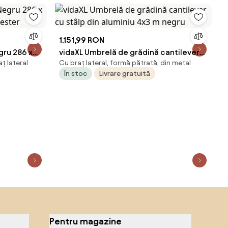
1.151,99 RON
gru 286 x
vidaXL Umbrelă de grădină cantilever
ț lateral
Cu braț lateral, formă pătrată, din metal
iester
cu stâlp din aluminiu 4x3 m negru
În stoc
Livrare gratuită
Pentru magazine