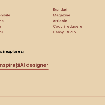
Branduri
onibile
Magazine
ne
Articole
a
Coduri reducere
ci
Densy Studio
că explorezi
Inspirații
AI designer