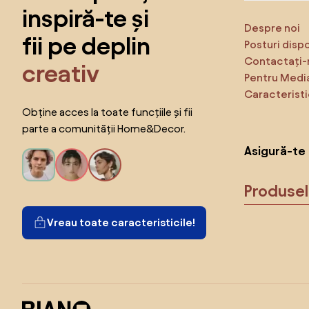
inspiră-te și
Despre noi
fii pe deplin
Posturi disp
Contactați-
creativ
Pentru Medi
Caracteristi
Obține acces la toate funcțiile și fii
parte a comunității Home&Decor.
Asigură-te 
Produse
Vreau toate caracteristicile!