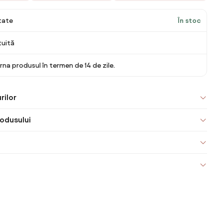
itate
În stoc
tuită
rna produsul în termen de 14 de zile.
rilor
odusului