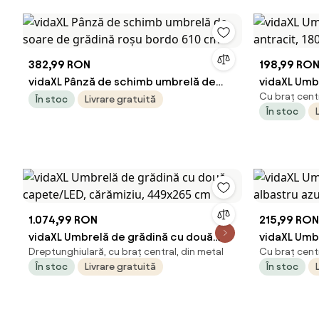
382,99 RON
198,99 RO
vidaXL Pânză de schimb umbrelă de
vidaXL Umbr
Cu braț centr
soare de grădină roșu bordo 610 cm
antracit, 
În stoc
Livrare gratuită
În stoc
1.074,99 RON
215,99 RON
vidaXL Umbrelă de grădină cu două
vidaXL Umbr
Dreptunghiulară, cu braț central, din metal
Cu braț centr
capete/LED, cărămiziu, 449x265 cm
albastru az
În stoc
Livrare gratuită
În stoc