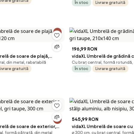
Livrare gratuită
În stoc
Livrare gratuită
Manivelă și Deschidere Încli
296x197x244.5 cm, Maro | 
Romania
196,99 RON
elă de soare de plajă,
vidaXL Umbrelă de grădină cu
al, din metal, rabatabilă
Cu braț central, formă rotundă,
x120 cm
taupe, 210x140 cm
Livrare gratuită
În stoc
Livrare gratuită
545,99 RON
elă de soare de exterior,
vidaXL Umbrelă de soare cu 
al, formă pătrată, din metal
⌀ 300 cm, cu braț central, form
țel, gri taupe, 300 cm
stâlp aluminiu, alb nisipiu,