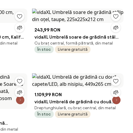
243,99 RON
 cm, Kalife,
vidaXL Umbrelă soare de grădină stâlp
 din metal
Cu braț central, formă pătrată, din metal
din oțel, taupe, 225x225x212 cm
În stoc
Livrare gratuită
1.109,99 RON
vidaXL Umbrelă de grădină cu două
Dreptunghiulară, cu braț central, din metal
capete/LED, alb nisipiu, 449x265 cm
În stoc
Livrare gratuită
nă
 din metal
e Soare cu