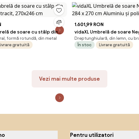
N
1.601,99 RON
elă de soare cu stâlp din
vidaXL Umbrelă de soare Ne
ral, formă rotundă, din metal
Dreptunghiulară, din lemn, cu bra
ntracit, 270x246 cm
284 x 270 cm Aluminiu și pol
Livrare gratuită
În stoc
Livrare gratuită
Vezi mai multe produse
no
Pentru utilizatori