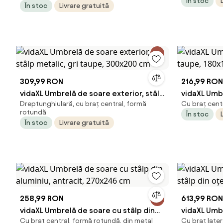
În stoc
În stoc
Livrare gratuită
Grădină, Φ270x245cm | Aosom
Romania
Romania
309,99 RON
216,99 RON
vidaXL Umbrelă de soare exterior, stâlp
vidaXL Umbr
Dreptunghiulară, cu braț central, formă
Cu braț centr
metalic, gri taupe, 300x200 cm
taupe, 180
rotundă
În stoc
În stoc
Livrare gratuită
258,99 RON
613,99 RON
vidaXL Umbrelă de soare cu stâlp din
vidaXL Umbr
Cu braț central, formă rotundă, din metal
Cu braț later
aluminiu, antracit, 270x246 cm
stâlp din o