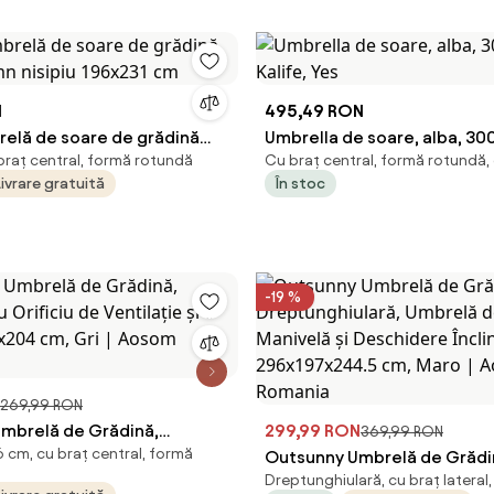
N
495,49 RON
relă de soare de grădină
Umbrella de soare, alba, 300
 braț central, formă rotundă
Cu braț central, formă rotundă,
emn nisipiu 196x231 cm
Yes
Livrare gratuită
În stoc
-19 %
269,99 RON
mbrelă de Grădină,
299,99 RON
369,99 RON
6 cm, cu braț central, formă
cu Orificiu de Ventilație și 6
Outsunny Umbrelă de Grădi
Dreptunghiulară, cu braț lateral,
6x204 cm, Gri | Aosom
Dreptunghiulară, Umbrelă d