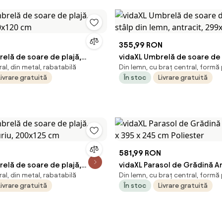
N
355,99 RON
elă de soare de plajă,
vidaXL Umbrelă de soare de
al, din metal, rabatabilă
Din lemn, cu braț central, formă
180x120 cm
stâlp din lemn, antracit, 2
Livrare gratuită
În stoc
Livrare gratuită
581,99 RON
elă de soare de plajă,
vidaXL Parasol de Grădină A
al, din metal, rabatabilă
Din lemn, cu braț central, formă
uriu, 200x125 cm
x 395 x 245 cm Poliester
Livrare gratuită
În stoc
Livrare gratuită