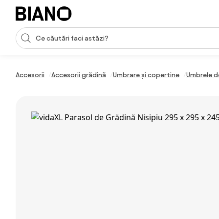
Sari peste navigare, accesează conținutul
Introducerea căutării
Sari peste conținut, mergi la subsol
Accesorii
Accesorii grădină
Umbrare și copertine
Umbrele d