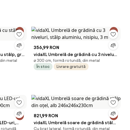
nată,
Aosom
356,99 RON
 stâlp, gri
vidaXL Umbrelă de grădină cu 3 niveluri,
 din metal
⌀ 300 cm, formă rotundă, din metal
stâlp aluminiu, nisipiu, 3 m
În stoc
Livrare gratuită
821,99 RON
LED-uri,
vidaXL Umbrelă soare de grădină stâlp
ă rotundă
Cu braț lateral, formă rotundă, din metal
 300cm
din oțel, alb 246x246x230cm