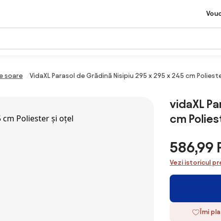
Vou
e soare
VidaXL Parasol de Grădină Nisipiu 295 x 295 x 245 cm Polieste
vidaXL Pa
cm Poliest
586,99
Vezi istoricul pr
Îmi pl