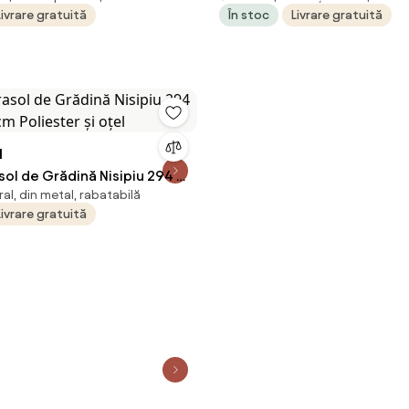
Livrare gratuită
În stoc
Livrare gratuită
N
sol de Grădină Nisipiu 294 x
al, din metal, rabatabilă
m Poliester și oțel
Livrare gratuită