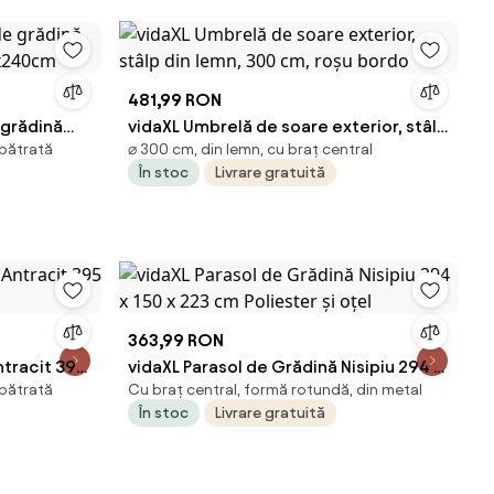
481,99 RON
 grădină
vidaXL Umbrelă de soare exterior, stâlp
 pătrată
⌀ 300 cm, din lemn, cu braț central
99x240cm
din lemn, 300 cm, roșu bordo
În stoc
Livrare gratuită
363,99 RON
ntracit 395
vidaXL Parasol de Grădină Nisipiu 294 x
 pătrată
Cu braț central, formă rotundă, din metal
150 x 223 cm Poliester și oțel
În stoc
Livrare gratuită