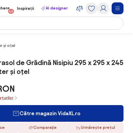
chere
AI designer
Inspirații
46
r și oțel
rasol de Grădină Nisipiu 295 x 295 x 245
er și oțel
 RON
ețurilor
Către magazin VidaXL.ro
ace
Comparaţie
Urmărește prețul