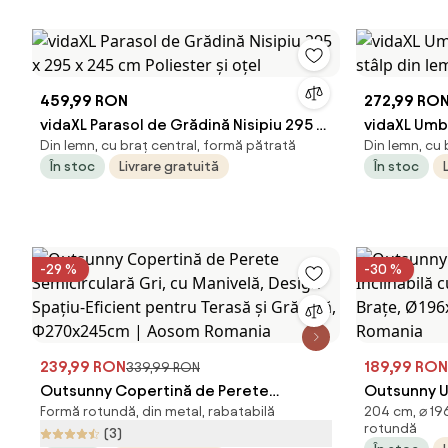
459,99 RON
272,99 RO
vidaXL Parasol de Grădină Nisipiu 295 x
vidaXL Umb
Din lemn, cu braț central, formă pătrată
Din lemn, cu
295 x 245 cm Poliester și oțel
stâlp din l
În stoc
Livrare gratuită
În stoc
-29 %
-30 %
239,99 RON
189,99 RON
339,99 RON
Outsunny Copertină de Perete
Outsunny U
Formă rotundă, din metal, rabatabilă
204 cm, ⌀ 19
Semicirculară Gri, cu Manivelă, Design
Înclinabilă 
rotundă
(3)
Spațiu-Eficient pentru Terasă și
Brațe, Ø19