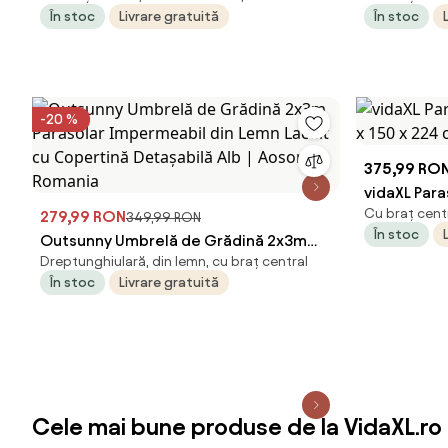
În stoc
Livrare gratuită
În stoc
-20 %
375,99 RO
vidaXL Para
Cu braț centr
279,99 RON
150 x 224 c
349,99 RON
În stoc
Outsunny Umbrelă de Grădină 2x3m
Dreptunghiulară, din lemn, cu braț central
Parasolar Impermeabil din Lemn Lacuit
În stoc
Livrare gratuită
cu Copertină Detașabilă Alb | Aosom
Romania
Cele mai bune produse de la VidaXL.ro