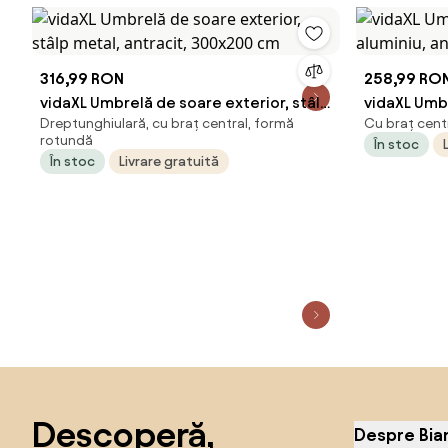
316,99 RON
258,99 RO
vidaXL Umbrelă de soare exterior, stâlp
vidaXL Umbr
Dreptunghiulară, cu braț central, formă
Cu braț cent
metal, antracit, 300x200 cm
aluminiu, a
rotundă
În stoc
În stoc
Livrare gratuită
Sari peste subsol, revino la începutul paginii
Descoperă,
Despre Bia