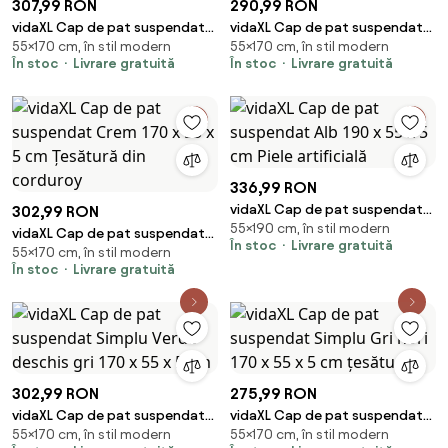
307,99 RON
290,99 RON
vidaXL Cap de pat suspendat
vidaXL Cap de pat suspendat
55×170 cm, în stil modern
55×170 cm, în stil modern
Crem 170 x 55 x 5 cm Piele
Pe perete Crem 170 x 55 x 5 cm
În stoc
Livrare gratuită
În stoc
Livrare gratuită
artificială
țesătură
336,99 RON
vidaXL Cap de pat suspendat
302,99 RON
55×190 cm, în stil modern
Alb 190 x 55 x 5 cm Piele
vidaXL Cap de pat suspendat
În stoc
Livrare gratuită
artificială
55×170 cm, în stil modern
Crem 170 x 55 x 5 cm Țesătură
În stoc
Livrare gratuită
din corduroy
302,99 RON
275,99 RON
vidaXL Cap de pat suspendat
vidaXL Cap de pat suspendat
55×170 cm, în stil modern
55×170 cm, în stil modern
Simplu Verde deschis gri 170 x
Simplu Gri nori 170 x 55 x 5 cm