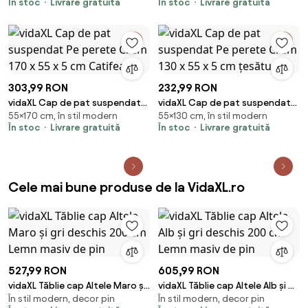
În stoc
Livrare gratuită
În stoc
Livrare gratuită
55 x 5 cm
țesătură
303,99 RON
232,99 RON
vidaXL Cap de pat suspendat
vidaXL Cap de pat suspendat
55×170 cm, în stil modern
55×130 cm, în stil modern
Pe perete Crem 170 x 55 x 5 cm
Pe perete Crem 130 x 55 x 5 cm
În stoc
Livrare gratuită
În stoc
Livrare gratuită
Catifea
țesătură
Cele mai bune produse de la VidaXL.ro
527,99 RON
605,99 RON
vidaXL Tăblie cap Altele Maro și
vidaXL Tăblie cap Altele Alb și gri
În stil modern, decor pin
În stil modern, decor pin
gri deschis 200 cm Lemn masiv
deschis 200 cm Lemn masiv de