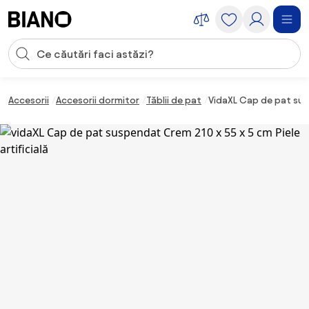
Sari peste navigare, accesează conținutul
Introducerea căutării
Sari peste conținut, mergi la subsol
Accesorii
Accesorii dormitor
Tăblii de pat
VidaXL Cap de pat susp