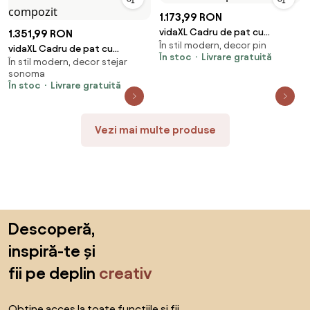
1.173,99 RON
vidaXL Cadru de pat cu
1.351,99 RON
În stil modern, decor pin
headboard Alb 140 x 190 cm
vidaXL Cadru de pat cu
În stoc
Livrare gratuită
Lemn de pin masiv
În stil modern, decor stejar
headboard Gri Sonoma 160 x
sonoma
200 cm Lemn compozit
În stoc
Livrare gratuită
Vezi mai multe produse
Sari peste subsol, revino la începutul paginii
Descoperă,
inspiră-te și
fii pe deplin
creativ
Obține acces la toate funcțiile și fii