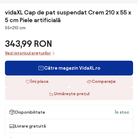
vidaXL Cap de pat suspendat Crem 210 x 55 x
5 cm Piele artificială
Dimensiuni
55×210 cm
343,99 RON
Vezi istoricul prețurilor
Către magazin VidaXL.ro
Îmi place
Comparaţie
Urmărește prețul
Disponibilitate
În stoc
Livrare gratuită