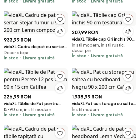
În stoc
Livrare gratuită
În stoc
Livrare gratuită
de pin
pin
207,99 RON
vidaXL Tăblie cap Gri închis 90
933,99 RON
În stil modern, în stil rustic,
cm țesătură
vidaXL Cadru de pat cu sertar
decor pin
Decor stejar
Stejar fumuriu 90 x 200 cm
În stoc
Livrare gratuită
În stoc
Livrare gratuită
Lemn compozit
226,99 RON
1.938,99 RON
vidaXL Tăblie de Pat pentru
vidaXL Pat cu storage cu saltea
15×90 cm, în stil modern
În stil modern
Perete 12 pcs Crem 90 x 15 cm
cu headboard Negru 90 x 200
În stoc
Livrare gratuită
În stoc
Livrare gratuită
Catifea
cm Catifea