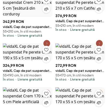
376,99 RON
vidaXL Cap de pat suspendat
342,99 RON
55×210 cm, în stil modern
Pe perete Crem 210 x 55 x 7 cm
vidaXL Cap de pat suspendat
În stoc
Livrare gratuită
Catifea
55×210 cm, în stil modern
Crem 210 x 55 x 5 cm Țesătură
În stoc
Livrare gratuită
din corduroy
324,99 RON
272,99 RON
vidaXL Cap de pat suspendat
vidaXL Cap de pat suspendat
55×190 cm, în stil modern
55×170 cm, în stil modern
Pe perete Crem 190 x 55 x 5 cm
Pe perete Crem 170 x 55 x 5 cm
În stoc
Livrare gratuită
În stoc
Livrare gratuită
țesătură
țesătură