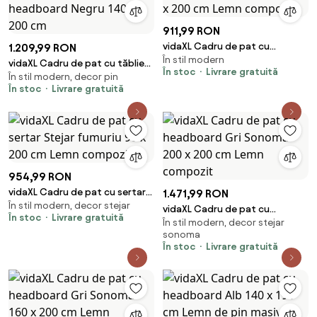
911,99 RON
vidaXL Cadru de pat cu
1.209,99 RON
În stil modern
headboard Lemn Vechi 160 x
vidaXL Cadru de pat cu tăblie
În stoc
Livrare gratuită
200 cm Lemn compozit
În stil modern, decor pin
tapițată cu headboard Negru
În stoc
Livrare gratuită
140 x 200 cm
954,99 RON
vidaXL Cadru de pat cu sertar
1.471,99 RON
În stil modern, decor stejar
Stejar fumuriu 90 x 200 cm
vidaXL Cadru de pat cu
În stoc
Livrare gratuită
Lemn compozit
În stil modern, decor stejar
headboard Gri Sonoma 200 x
sonoma
200 cm Lemn compozit
În stoc
Livrare gratuită