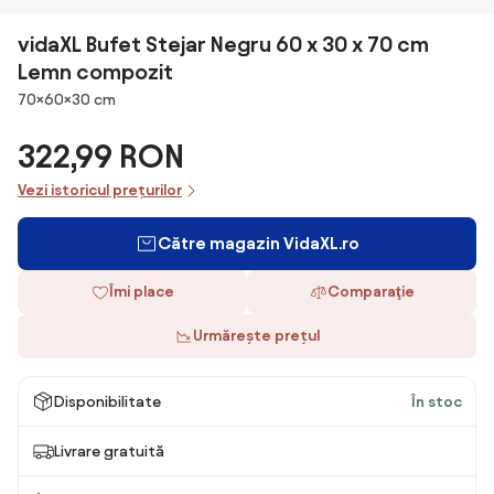
vidaXL Bufet Stejar Negru 60 x 30 x 70 cm
Lemn compozit
Dimensiuni
70×60×30 cm
322,99 RON
Vezi istoricul prețurilor
Către magazin VidaXL.ro
Îmi place
Comparaţie
Urmărește prețul
Disponibilitate
În stoc
Livrare gratuită