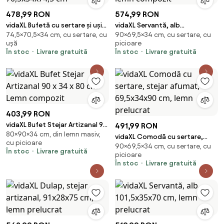
478,99 RON
574,99 RON
vidaXL Bufetă cu sertare și uși
vidaXL Servantă, alb
74,5×70,5×34 cm, cu sertare, cu
90×69,5×34 cm, cu sertare, cu
Stejar Sonoma 70,5x34x74,5
extralucios, 69,5x34x90 cm,
ușă
picioare
cm
lemn compozit
În stoc
Livrare gratuită
În stoc
Livrare gratuită
403,99 RON
vidaXL Bufet Stejar Artizanal 90
491,99 RON
80×90×34 cm, din lemn masiv,
x 34 x 80 cm Lemn compozit
vidaXL Comodă cu sertare,
cu picioare
90×69,5×34 cm, cu sertare, cu
stejar afumat, 69,5x34x90 cm,
În stoc
Livrare gratuită
picioare
lemn prelucrat
În stoc
Livrare gratuită