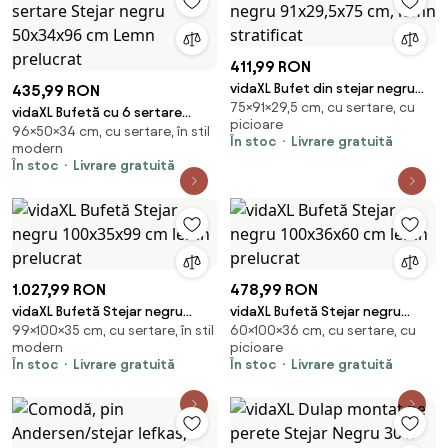
411,99 RON
vidaXL Bufet din stejar negru
435,99 RON
75×91×29,5 cm, cu sertare, cu
91x29,5x75 cm, lemn stratificat
vidaXL Bufetă cu 6 sertare
picioare
96×50×34 cm, cu sertare, în stil
Stejar negru 50x34x96 cm
În stoc
Livrare gratuită
modern
Lemn prelucrat
În stoc
Livrare gratuită
1.027,99 RON
478,99 RON
vidaXL Bufetă Stejar negru
vidaXL Bufetă Stejar negru
99×100×35 cm, cu sertare, în stil
60×100×36 cm, cu sertare, cu
100x35x99 cm lemn prelucrat
100x36x60 cm lemn prelucrat
modern
picioare
În stoc
Livrare gratuită
În stoc
Livrare gratuită