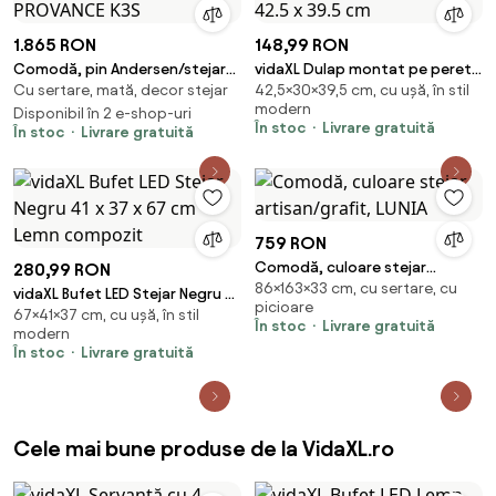
1.865 RON
148,99 RON
Comodă, pin Andersen/stejar
vidaXL Dulap montat pe perete
Cu sertare, mată, decor stejar
42,5×30×39,5 cm, cu ușă, în stil
lefkas, PROVANCE K3S
Stejar Negru 30 x 42.5 x 39.5 cm
modern
Disponibil în 2 e-shop-uri
În stoc
Livrare gratuită
În stoc
Livrare gratuită
759 RON
Comodă, culoare stejar
280,99 RON
86×163×33 cm, cu sertare, cu
artisan/grafit, LUNIA
vidaXL Bufet LED Stejar Negru 41
picioare
67×41×37 cm, cu ușă, în stil
x 37 x 67 cm Lemn compozit
În stoc
Livrare gratuită
modern
În stoc
Livrare gratuită
Cele mai bune produse de la VidaXL.ro