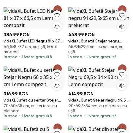
386,99 RON
468,99 RON
vidaXL Bufet LED Negru 81 x 37 x
vidaXL Bufetă Stejar negru
66,5×81×37 cm, cu ușă, în stil
65×91×29,5 cm, cu sertare, cu
66,5 cm Lemn compozit
91x29,5x65 cm Lemn prelucrat
modern
ușă
În stoc
Livrare gratuită
În stoc
Livrare gratuită
316,99 RON
414,99 RON
vidaXL Bufet cu sertar Stejar
vidaXL Bufet Stejar Negru 69,5 x
70×60×35 cm, cu sertare, cu
90×69,5×34 cm, cu picioare, cu
Negru 60 x 35 x 70 cm Lemn
34 x 90 cm Lemn compozit
picioare
ușă
compozit
În stoc
Livrare gratuită
În stoc
Livrare gratuită