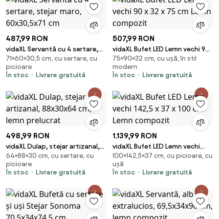
487,99 RON
507,99 RON
vidaXL Servantă cu 4 sertare,
vidaXL Bufet LED Lemn vechi 90
71×60×30,5 cm, cu sertare, cu
75×90×32 cm, cu ușă, în stil
stejar maro, 60x30,5x71 cm
x 32 x 75 cm Lemn compozit
picioare
modern
În stoc
Livrare gratuită
În stoc
Livrare gratuită
498,99 RON
1.139,99 RON
vidaXL Dulap, stejar artizanal,
vidaXL Bufet LED Lemn vechi
64×88×30 cm, cu sertare, cu
100×142,5×37 cm, cu picioare, cu
88x30x64 cm, lemn prelucrat
142,5 x 37 x 100 cm Lemn
picioare
ușă
compozit
În stoc
Livrare gratuită
În stoc
Livrare gratuită