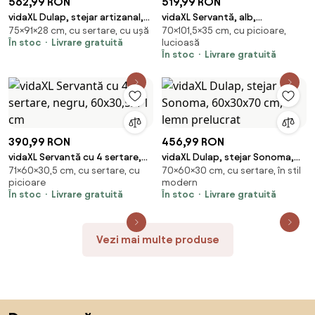
562,99 RON
519,99 RON
vidaXL Dulap, stejar artizanal,
vidaXL Servantă, alb,
75×91×28 cm, cu sertare, cu ușă
70×101,5×35 cm, cu picioare,
91x28x75 cm, lemn prelucrat
101,5x35x70 cm, lemn prelucrat
În stoc
Livrare gratuită
lucioasă
În stoc
Livrare gratuită
390,99 RON
456,99 RON
vidaXL Servantă cu 4 sertare,
vidaXL Dulap, stejar Sonoma,
71×60×30,5 cm, cu sertare, cu
70×60×30 cm, cu sertare, în stil
negru, 60x30,5x71 cm
60x30x70 cm, lemn prelucrat
picioare
modern
În stoc
Livrare gratuită
În stoc
Livrare gratuită
Vezi mai multe produse
Sari peste subsol, revino la începutul paginii