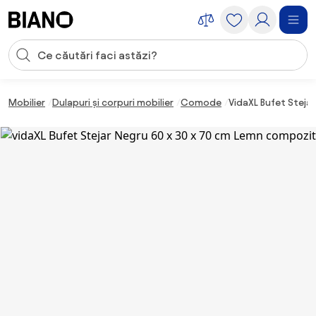
Sari peste navigare, accesează conținutul
Introducerea căutării
Sari peste conținut, mergi la subsol
Mobilier
Dulapuri și corpuri mobilier
Comode
VidaXL Bufet Steja