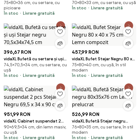
75×80×36 cm, cu sertare, cu
70×80×33 cm, cu sertare, cu ușă
80x36 x75 cm, lemn prelucrat
Negru 80 x 33 x 70 cm Lemn
picioare
În stoc
Livrare gratuită
compozit
În stoc
Livrare gratuită
396,67 RON
457,99 RON
vidaXL Bufetă cu sertare și uși
vidaXL Bufet Stejar Negru 80 x
74,5×70,5×34 cm, cu sertare, cu
75×80×40 cm, cu ușă, în stil
Stejar negru 70,5x34x74,5 cm
40 x 75 cm Lemn compozit
ușă
modern
În stoc
Livrare gratuită
În stoc
Livrare gratuită
951,99 RON
526,99 RON
vidaXL Cabinet suspendat 2
vidaXL Bufetă Stejar negru
90×69,5×34 cm, din lemn masiv,
76×80×35 cm, cu sertare, în stil
pcs Stejar Negru 69,5 x 34 x 90
80x35x76 cm Lemn prelucrat
cu ușă
modern
cm
În stoc
Livrare gratuită
În stoc
Livrare gratuită