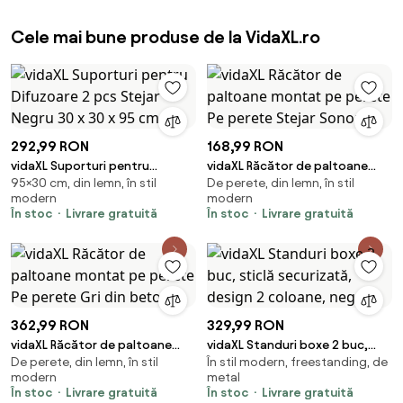
Aosom Romania
Cele mai bune produse de la VidaXL.ro
292,99 RON
168,99 RON
vidaXL Suporturi pentru
vidaXL Răcător de paltoane
95×30 cm, din lemn, în stil
De perete, din lemn, în stil
Difuzoare 2 pcs Stejar Negru 30
montat pe perete Pe perete
modern
modern
x 30 x 95 cm
Stejar Sonoma
În stoc
Livrare gratuită
În stoc
Livrare gratuită
362,99 RON
329,99 RON
vidaXL Răcător de paltoane
vidaXL Standuri boxe 2 buc,
De perete, din lemn, în stil
În stil modern, freestanding, de
montat pe perete Pe perete
sticlă securizată, design 2
modern
metal
Gri din beton
coloane, negru
În stoc
Livrare gratuită
În stoc
Livrare gratuită