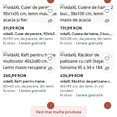
311,99 RON
731,99 RON
vidaXL Cuier de perete, 90x1x35
vidaXL Cuiere de haine, 2 buc.,
10×90 cm, de perete, din lemn
100×38 cm, de perete, din lemn
cm, lemn masiv de acacia și fier
38x100 cm, lemn masiv de
În stoc
Livrare gratuită
În stoc
Livrare gratuită
acacia
260,99 RON
434,99 RON
vidaXL Raft pentru haine
vidaXL Răcător de paltoane cu
80×40 cm, de perete, din lemn
184×95 cm, din lemn, în stil
multicolor 40x2x80 cm Lemn
raft Stejar Sonoma 95 x 34 x
În stoc
Livrare gratuită
modern
masiv recuperat
184 cm
În stoc
Livrare gratuită
Vezi mai multe produse