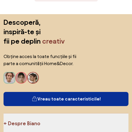
Sari peste subsol, revino la începutul paginii
Descoperă,
inspiră-te și
fii pe deplin
creativ
Obține acces la toate funcțiile și fii
parte a comunității Home&Decor.
Vreau toate caracteristicile!
Despre Biano