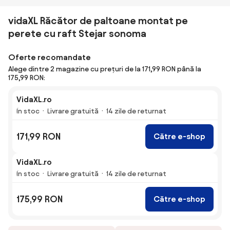
vidaXL Răcător de paltoane montat pe
perete cu raft Stejar sonoma
Oferte recomandate
Alege dintre 2 magazine cu prețuri de la 171,99 RON până la
175,99 RON:
VidaXL.ro
În stoc
Livrare gratuită
14 zile de returnat
171,99 RON
Către e-shop
VidaXL.ro
În stoc
Livrare gratuită
14 zile de returnat
175,99 RON
Către e-shop