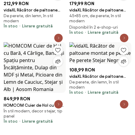
212,99 RON
179,99 RON
vidaXL Răcător de paltoane
vidaXL Răcător de paltoane
De perete, din lemn, în stil
45×85 cm, de perete, în stil
montat pe perete Pe perete
montat pe perete sonoma gri
modern
modern
Stejar Sonoma
85 x 10 x 45 cm
În stoc
Livrare gratuită
Disponibil în 2 e-shop-uri
În stoc
Livrare gratuită
108,99 RON
vidaXL Răcător de paltoane
De perete, din lemn, în stil
montat pe perete Pe perete
modern
Stejar Negru
În stoc
Livrare gratuită
849,99 RON
HOMCOM Cuier de Hol cu Bară,
În stil modern, decor stejar, tip
4 Cârlige, Bancă și Spațiu
panel
pentru Încălțăminte, Dulap din
În stoc
Livrare gratuită
MDF și Metal, Picioare din Lemn
de Cauciuc, Stejar și Alb |