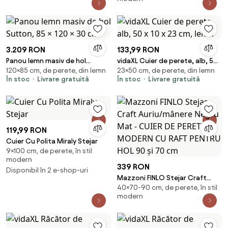
CUIER DE PERETE MODERN CU
RAFT PENTRU HOL 90 și 70 cm
3.209 RON
133,99 RON
Panou lemn masiv de hol
vidaXL Cuier de perete, alb, 50
120×85 cm, de perete, din lemn
23×50 cm, de perete, din lemn
Sutton, 85 × 120 × 30 cm
x 10 x 23 cm, lemn
În stoc
Livrare gratuită
În stoc
Livrare gratuită
119,99 RON
Cuier Cu Polita Miraly Stejar
9×100 cm, de perete, în stil
modern
339 RON
Disponibil în 2 e-shop-uri
Mazzoni FINLO Stejar Craft
40×70-90 cm, de perete, în stil
Auriu/mânere Negru Mat - CUIER
modern
DE PERETE MODERN CU RAFT
PENTRU HOL 90 și 70 cm