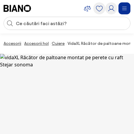
Sari peste navigare, accesează conținutul
Introducerea căutării
Sari peste conținut, mergi la subsol
Accesorii
Accesorii hol
Cuiere
VidaXL Răcător de paltoane monta