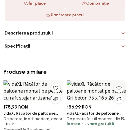
Îmi place
Comparaţie
Urmărește prețul
Descrierea produsului
Specificații
Produse similare
175,99 RON
186,99 RON
vidaXL Răcător de paltoane
vidaXL Răcător de paltoane
De perete, în stil modern, decor
De perete, în stil modern, din PAL
montat pe perete cu raft
montat pe perete Gri beton 75
stejar
În stoc
Livrare gratuită
stejar artizanal
x 16 x 26 cm
Disponibil în 2 e-shop-uri