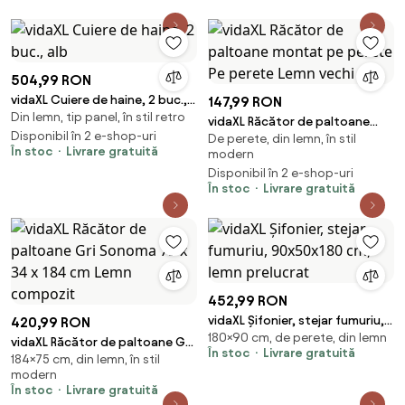
504,99 RON
vidaXL Cuiere de haine, 2 buc.,
147,99 RON
Din lemn, tip panel, în stil retro
alb
vidaXL Răcător de paltoane
Disponibil în 2 e-shop-uri
De perete, din lemn, în stil
montat pe perete Pe perete
În stoc
Livrare gratuită
modern
Lemn vechi
Disponibil în 2 e-shop-uri
În stoc
Livrare gratuită
452,99 RON
vidaXL Șifonier, stejar fumuriu,
420,99 RON
180×90 cm, de perete, din lemn
90x50x180 cm, lemn prelucrat
vidaXL Răcător de paltoane Gri
În stoc
Livrare gratuită
184×75 cm, din lemn, în stil
Sonoma 75 x 34 x 184 cm Lemn
modern
compozit
În stoc
Livrare gratuită