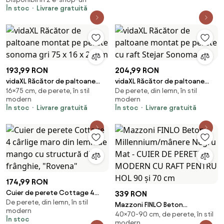
În stoc
Livrare gratuită
193,99 RON
204,99 RON
vidaXL Răcător de paltoane
vidaXL Răcător de paltoane
16×75 cm, de perete, în stil
De perete, din lemn, în stil
montat pe perete sonoma gri
montat pe perete cu raft
modern
modern
75 x 16 x 26 cm
Stejar Sonoma
În stoc
Livrare gratuită
În stoc
Livrare gratuită
174,99 RON
Cuier de perete Cottage 4
339 RON
De perete, din lemn, în stil
cârlige maro din lemn de
Mazzoni FINLO Beton
modern
mango cu structură din
40×70-90 cm, de perete, în stil
Millennium/mânere Negru Mat -
În stoc
frânghie, "Rovena"
modern