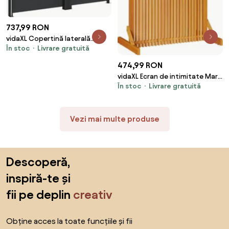
737,99 RON
vidaXL Copertină laterală
În stoc
Livrare gratuită
retractabilă, negru, 140x1200
cm
474,99 RON
vidaXL Ecran de intimitate Maro
În stoc
Livrare gratuită
79.5 x 50 x 110 cm
Vezi mai multe produse
Sari peste subsol, revino la începutul paginii
Descoperă,
inspiră-te și
fii pe deplin
creativ
Obține acces la toate funcțiile și fii