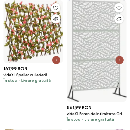
167,99 RON
vidaXL Spalier cu iederă
În stoc
Livrare gratuită
artificială extensibil, roz închis,
180x60 cm
561,99 RON
vidaXL Ecran de intimitate Gri
În stoc
Livrare gratuită
100 x 50 x 180 cm Oțel