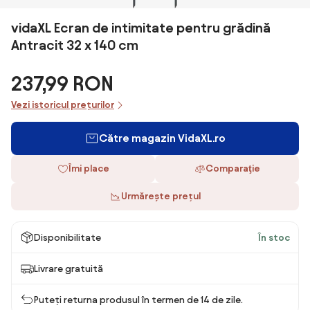
vidaXL Ecran de intimitate pentru grădină
Antracit 32 x 140 cm
237,99 RON
Vezi istoricul prețurilor
Către magazin VidaXL.ro
Îmi place
Comparaţie
Urmărește prețul
Disponibilitate
În stoc
Livrare gratuită
Puteți returna produsul în termen de 14 de zile.