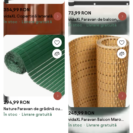
354,99 RON
73,99 RON
vidaXL Copertină laterală
vidaXL Paravan de balcon,
În stoc
Livrare gratuită
retractabilă antracit 117x300
În stoc
Livrare gratuită
antracit și alb, 75x400 cm,
cm
țesătură oxford
294,99 RON
Nature Paravan de grădină cu
245,99 RON
În stoc
Livrare gratuită
două fețe, verde, 1,5 x 3 m, PVC
vidaXL Paravan Balcon Maro
În stoc
Livrare gratuită
Deschis 300x100 cm Poly
Rattan