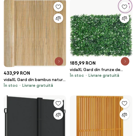
185,99 RON
vidaXL Gard din frunze de
433,99 RON
În stoc
Livrare gratuită
arbust artificiale, 6 buc., verde,
vidaXL Gard din bambus natural
40x60 cm
În stoc
Livrare gratuită
400 x 180 cm Bambus