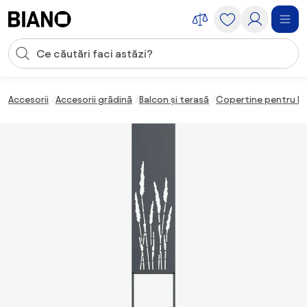
Sari peste navigare, accesează conținutul
Introducerea căutării
Sari peste conținut, mergi la subsol
Accesorii
Accesorii grădină
Balcon și terasă
Copertine pentru b