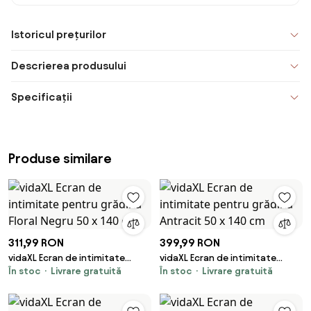
Istoricul prețurilor
Descrierea produsului
Specificații
Produse similare
311,99 RON
399,99 RON
vidaXL Ecran de intimitate
vidaXL Ecran de intimitate
În stoc
Livrare gratuită
În stoc
Livrare gratuită
pentru grădină Floral Negru 50 x
pentru grădină Antracit 50 x
140 cm
140 cm