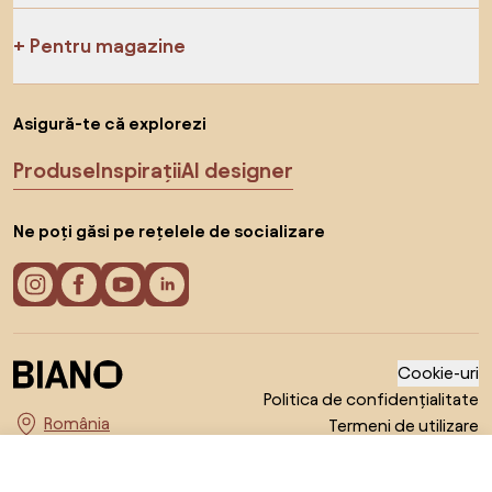
Pentru magazine
Asigură-te că explorezi
Produse
Inspirații
AI designer
Ne poți găsi pe rețelele de socializare
Cookie-uri
Politica de confidențialitate
Termeni de utilizare
Alege țara
© 2026 Biano s.r.o.
214,99 RON
Către magazin