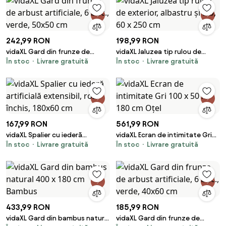
242,99 RON
198,99 RON
vidaXL Gard din frunze de
vidaXL Jaluzea tip rulou de
În stoc
Livrare gratuită
În stoc
Livrare gratuită
arbust artificiale, 6 buc., verde,
exterior, albastru și alb, 60 x
50x50 cm
250 cm
167,99 RON
561,99 RON
vidaXL Spalier cu iederă
vidaXL Ecran de intimitate Gri
În stoc
Livrare gratuită
În stoc
Livrare gratuită
artificială extensibil, roz închis,
100 x 50 x 180 cm Oțel
180x60 cm
433,99 RON
185,99 RON
vidaXL Gard din bambus natural
vidaXL Gard din frunze de