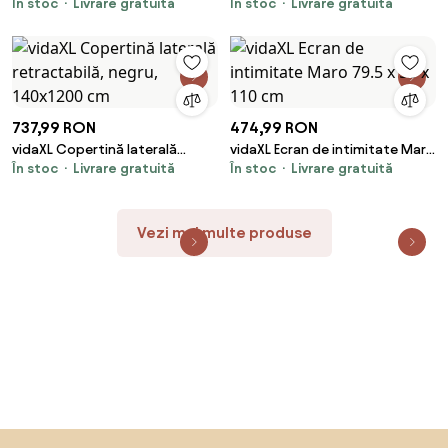
În stoc
Livrare gratuită
În stoc
Livrare gratuită
400 x 180 cm Bambus
arbust artificiale, 6 buc., verde,
40x60 cm
737,99 RON
474,99 RON
vidaXL Copertină laterală
vidaXL Ecran de intimitate Maro
În stoc
Livrare gratuită
În stoc
Livrare gratuită
retractabilă, negru, 140x1200
79.5 x 50 x 110 cm
cm
Vezi mai multe produse
Sari peste subsol, revino la începutul paginii