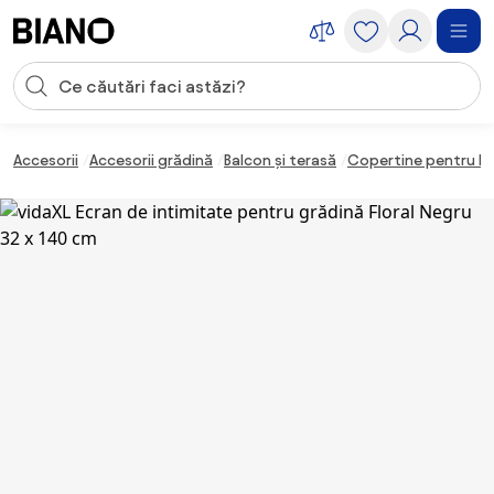
Sari peste navigare, accesează conținutul
Introducerea căutării
Sari peste conținut, mergi la subsol
Accesorii
Accesorii grădină
Balcon și terasă
Copertine pentru b