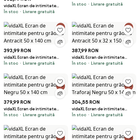
În stoc
Livrare gratuită
pentru grădină Traforaj Negru
vidaXL Ecran de intimitate
32 x 140 cm
În stoc
Livrare gratuită
pentru grădină Traforaj Ruginit
50 x 140 cm
393,99 RON
387,99 RON
vidaXL Ecran de intimitate
vidaXL Ecran de intimitate
În stoc
Livrare gratuită
În stoc
Livrare gratuită
pentru grădină Antracit 50 x
pentru grădină Antracit 50 x 32
140 cm
x 150 cm
379,99 RON
304,55 RON
vidaXL Ecran de intimitate
vidaXL Ecran de intimitate
În stoc
Livrare gratuită
În stoc
Livrare gratuită
pentru grădină Negru 50 x 140
pentru grădină Traforaj Negru
cm
50 x 140 cm