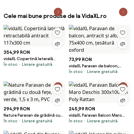
Cele mai bune produse de la VidaXL.ro
354,99 RON
vidaXL Copertină laterală
73,99 RON
În stoc
Livrare gratuită
retractabilă antracit 117x300
vidaXL Paravan de balcon,
cm
În stoc
Livrare gratuită
antracit și alb, 75x400 cm,
țesătură oxford
294,99 RON
245,99 RON
Nature Paravan de grădină cu
vidaXL Paravan Balcon Maro
În stoc
Livrare gratuită
În stoc
Livrare gratuită
două fețe, verde, 1,5 x 3 m, PVC
Deschis 300x100 cm Poly
Rattan