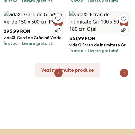
În stoc
Livrare gratuită
În stoc
Livrare gratuită
arbust artificiale, 6 buc., verde,
100 x 800 cm Material Oxford
50x50 cm
295,99 RON
vidaXL Gard de Grădină Verde
561,99 RON
În stoc
Livrare gratuită
150 x 500 cm PVC
vidaXL Ecran de intimitate Gri
În stoc
Livrare gratuită
100 x 50 x 180 cm Oțel
Vezi mai multe produse
Sari peste subsol, revino la începutul paginii