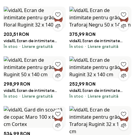
32 x 140 cm
x 140 cm
203,51 RON
375,99 RON
vidaXL Ecran de intimitate
vidaXL Ecran de intimitate
În stoc
Livrare gratuită
În stoc
Livrare gratuită
pentru grădină Floral Ruginit 32
pentru grădină Traforaj Negru
x 140 cm
50 x 140 cm
298,99 RON
252,99 RON
vidaXL Ecran de intimitate
vidaXL Ecran de intimitate
În stoc
Livrare gratuită
În stoc
Livrare gratuită
pentru grădină Ruginit 50 x 140
pentru grădină Ruginit 32 x 140
cm
cm
534,99 RON