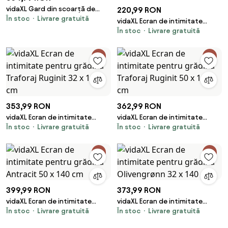
vidaXL Gard din scoarță de
220,99 RON
În stoc
Livrare gratuită
copac Maro 100 x 600 cm
vidaXL Ecran de intimitate
Cortex
În stoc
Livrare gratuită
pentru grădină Traforaj Ruginit
32 x 140 cm
353,99 RON
362,99 RON
vidaXL Ecran de intimitate
vidaXL Ecran de intimitate
În stoc
Livrare gratuită
În stoc
Livrare gratuită
pentru grădină Traforaj Ruginit
pentru grădină Traforaj Ruginit
32 x 140 cm
50 x 140 cm
399,99 RON
373,99 RON
vidaXL Ecran de intimitate
vidaXL Ecran de intimitate
În stoc
Livrare gratuită
În stoc
Livrare gratuită
pentru grădină Antracit 50 x
pentru grădină Olivengrønn 32
140 cm
x 140 cm