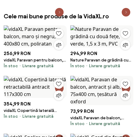
Cele mai bune produse de la VidaXL.ro
256,99 RON
294,99 RON
vidaXL Paravan pentru balcon,
Nature Paravan de grădină cu
În stoc
Livrare gratuită
În stoc
Livrare gratuită
maro și negru, 400x80 cm,
două fețe, verde, 1,5 x 3 m, PVC
poliratan
354,99 RON
vidaXL Copertină laterală
73,99 RON
În stoc
Livrare gratuită
retractabilă antracit 117x300
vidaXL Paravan de balcon,
cm
În stoc
Livrare gratuită
antracit și alb, 75x400 cm,
țesătură oxford