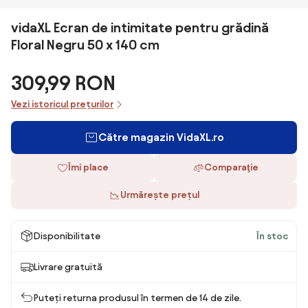
vidaXL Ecran de intimitate pentru grădină
Floral Negru 50 x 140 cm
309,99 RON
Vezi istoricul prețurilor
Către magazin VidaXL.ro
Îmi place
Comparaţie
Urmărește prețul
Disponibilitate
În stoc
Livrare gratuită
Puteți returna produsul în termen de 14 de zile.