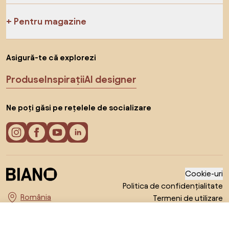
Pentru magazine
Asigură-te că explorezi
Produse
Inspirații
AI designer
Ne poți găsi pe rețelele de socializare
Cookie-uri
Politica de confidențialitate
Termeni de utilizare
Alege țara
© 2026 Biano s.r.o.
309,99 RON
Către magazin