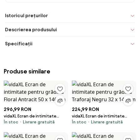
Istoricul prețurilor
Descrierea produsului
Specificații
Produse similare
296,99 RON
224,99 RON
vidaXL Ecran de intimitate
vidaXL Ecran de intimitate
În stoc
Livrare gratuită
În stoc
Livrare gratuită
pentru grădină Floral Antracit
pentru grădină Traforaj Negru
50 x 140 cm
32 x 140 cm