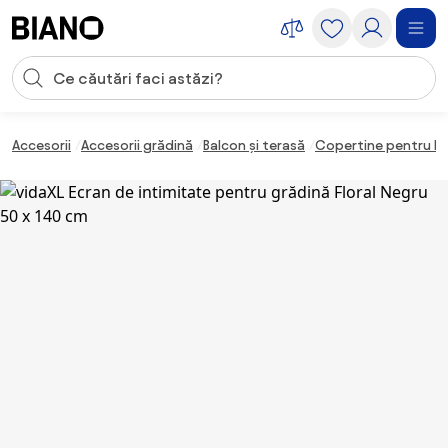
Sari peste navigare, accesează conținutul
Introducerea căutării
Sari peste conținut, mergi la subsol
Accesorii
Accesorii grădină
Balcon și terasă
Copertine pentru b