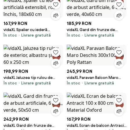
167,99 RON
185,99 RON
vidaXL Spalier cu iederă
vidaXL Gard din frunze de
În stoc
Livrare gratuită
În stoc
Livrare gratuită
artificială extensibil, roz închis,
arbust artificiale, 6 buc., verde,
180x60 cm
40x60 cm
198,99 RON
245,99 RON
vidaXL Jaluzea tip rulou de
vidaXL Paravan Balcon Maro
În stoc
Livrare gratuită
În stoc
Livrare gratuită
exterior, albastru și alb, 60 x
Deschis 300x100 cm Poly
250 cm
Rattan
242,99 RON
167,99 RON
vidaXL Gard din frunze de
vidaXL Ecran de balcon Antracit