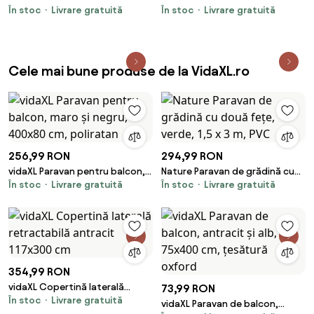
În stoc
Livrare gratuită
În stoc
Livrare gratuită
pentru grădină Floral Negru 50 x
pentru grădină Floral Antracit
140 cm
50 x 140 cm
Cele mai bune produse de la VidaXL.ro
256,99 RON
294,99 RON
vidaXL Paravan pentru balcon,
Nature Paravan de grădină cu
În stoc
Livrare gratuită
În stoc
Livrare gratuită
maro și negru, 400x80 cm,
două fețe, verde, 1,5 x 3 m, PVC
poliratan
354,99 RON
vidaXL Copertină laterală
73,99 RON
În stoc
Livrare gratuită
retractabilă antracit 117x300
vidaXL Paravan de balcon,