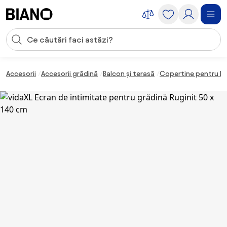
Sari peste navigare, accesează conținutul
Introducerea căutării
Sari peste conținut, mergi la subsol
Accesorii
Accesorii grădină
Balcon și terasă
Copertine pentru b