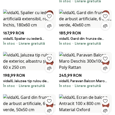
cm
În stoc
Livrare gratuită
antracit și alb, 75x400 cm,
țesătură oxford
167,99 RON
185,99 RON
vidaXL Spalier cu iederă
vidaXL Gard din frunze de
În stoc
Livrare gratuită
În stoc
Livrare gratuită
artificială extensibil, roz închis,
arbust artificiale, 6 buc., verde,
180x60 cm
40x60 cm
198,99 RON
245,99 RON
vidaXL Jaluzea tip rulou de
vidaXL Paravan Balcon Maro
În stoc
Livrare gratuită
În stoc
Livrare gratuită
exterior, albastru și alb, 60 x
Deschis 300x100 cm Poly
250 cm
Rattan