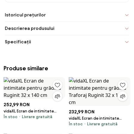
Istoricul prețurilor
Descrierea produsului
Specificații
Produse similare
252,99 RON
vidaXL Ecran de intimitate
232,99 RON
În stoc
Livrare gratuită
pentru grădină Ruginit 32 x 140
vidaXL Ecran de intimitate
cm
În stoc
Livrare gratuită
pentru grădină Traforaj Ruginit
32 x 140 cm