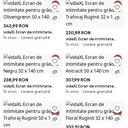
343,99 RON
vidaXL Ecran de intimitate
220,99 RON
În stoc
Livrare gratuită
pentru grădină Olivengrønn 50
vidaXL Ecran de intimitate
x 140 cm
În stoc
Livrare gratuită
pentru grădină Traforaj Ruginit
32 x 140 cm
238,99 RON
307,99 RON
vidaXL Ecran de intimitate
vidaXL Ecran de intimitate
În stoc
Livrare gratuită
În stoc
Livrare gratuită
pentru grădină Negru 32 x 140
pentru grădină Antracit 50 x
cm
140 cm
203,51 RON