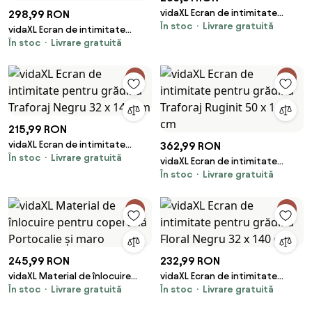
vidaXL Ecran de intimitate
298,99 RON
În stoc
Livrare gratuită
pentru grădină Floral Ruginit 32
vidaXL Ecran de intimitate
x 140 cm
În stoc
Livrare gratuită
pentru grădină Traforaj Ruginit
50 x 140 cm
215,99 RON
vidaXL Ecran de intimitate
362,99 RON
În stoc
Livrare gratuită
pentru grădină Traforaj Negru
vidaXL Ecran de intimitate
32 x 140 cm
În stoc
Livrare gratuită
pentru grădină Traforaj Ruginit
50 x 140 cm
245,99 RON
232,99 RON
vidaXL Material de înlocuire
vidaXL Ecran de intimitate
În stoc
Livrare gratuită
În stoc
Livrare gratuită
pentru copertină Portocalie și
pentru grădină Floral Negru 32 x
maro
140 cm