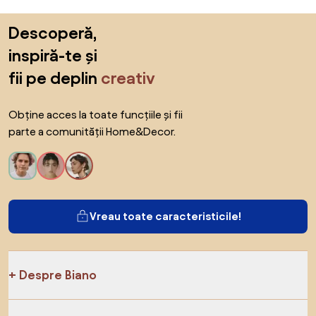
Sari peste subsol, revino la începutul paginii
Descoperă,
inspiră-te și
fii pe deplin
creativ
Obține acces la toate funcțiile și fii
parte a comunității Home&Decor.
Vreau toate caracteristicile!
Despre Biano