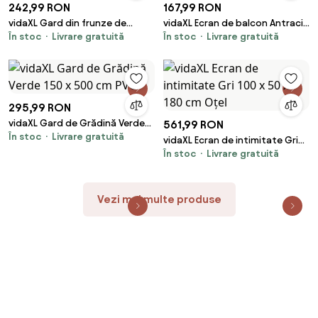
242,99 RON
167,99 RON
vidaXL Gard din frunze de
vidaXL Ecran de balcon Antracit
În stoc
Livrare gratuită
În stoc
Livrare gratuită
arbust artificiale, 6 buc., verde,
100 x 800 cm Material Oxford
50x50 cm
295,99 RON
vidaXL Gard de Grădină Verde
561,99 RON
În stoc
Livrare gratuită
150 x 500 cm PVC
vidaXL Ecran de intimitate Gri
În stoc
Livrare gratuită
100 x 50 x 180 cm Oțel
Vezi mai multe produse