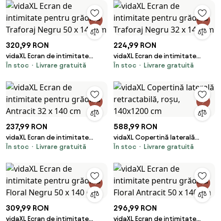
320,99 RON
224,99 RON
vidaXL Ecran de intimitate
vidaXL Ecran de intimitate
În stoc
Livrare gratuită
În stoc
Livrare gratuită
pentru grădină Traforaj Negru
pentru grădină Traforaj Negru
50 x 140 cm
32 x 140 cm
237,99 RON
588,99 RON
vidaXL Ecran de intimitate
vidaXL Copertină laterală
În stoc
Livrare gratuită
În stoc
Livrare gratuită
pentru grădină Antracit 32 x
retractabilă, roșu, 140x1200 cm
140 cm
309,99 RON
296,99 RON
vidaXL Ecran de intimitate
vidaXL Ecran de intimitate