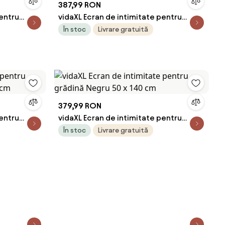
387,99 RON
pentru
vidaXL Ecran de intimitate pentru
50 cm
grădină Antracit 50 x 32 x 150 cm
În stoc
Livrare gratuită
379,99 RON
pentru
vidaXL Ecran de intimitate pentru
 cm
grădină Negru 50 x 140 cm
În stoc
Livrare gratuită