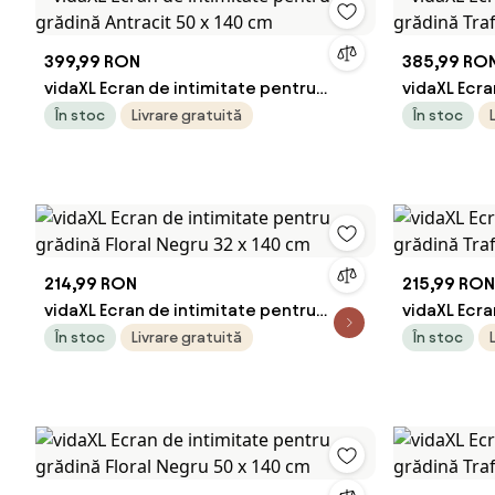
399,99 RON
385,99 RO
vidaXL Ecran de intimitate pentru
vidaXL Ecra
grădină Antracit 50 x 140 cm
grădină Tra
În stoc
Livrare gratuită
În stoc
214,99 RON
215,99 RON
vidaXL Ecran de intimitate pentru
vidaXL Ecra
grădină Floral Negru 32 x 140 cm
grădină Tra
În stoc
Livrare gratuită
În stoc