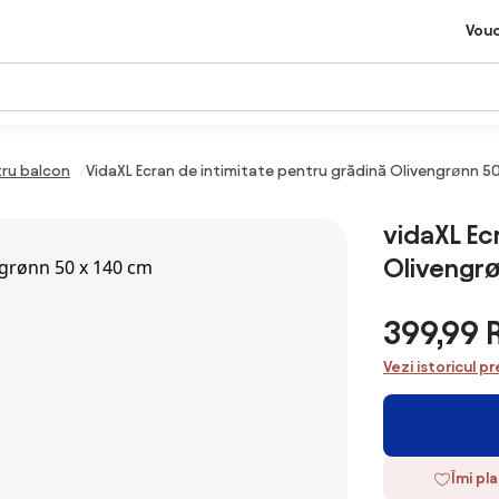
Vou
ru balcon
VidaXL Ecran de intimitate pentru grădină Olivengrønn 5
vidaXL Ec
Olivengrø
399,99
Vezi istoricul pr
Îmi pl