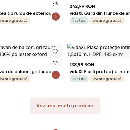
N
242,99 RON
zea tip rulou de exterior,
vidaXL Gard din frunze de a
 alb, 60 x 250 cm
artificiale, 6 buc., verde, 5
Livrare gratuită
În stoc
Livrare gratuită
138,99 RON
van de balcon, gri taupe,
vidaXL Plasă protecție intimi
 100% poliester oxford
1,5x10 m, HDPE, 195 g/m²
Livrare gratuită
În stoc
Livrare gratuită
Vezi mai multe produse