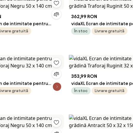
N
362,99 RON
n de intimitate pentru
vidaXL Ecran de intimitate 
foraj Negru 50 x 140 cm
grădină Traforaj Ruginit 50 
Livrare gratuită
În stoc
Livrare gratuită
353,99 RON
n de intimitate pentru
vidaXL Ecran de intimitate 
foraj Negru 32 x 140 cm
grădină Traforaj Ruginit 32 
Livrare gratuită
În stoc
Livrare gratuită