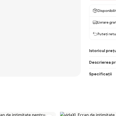
Disponibil
Livrare gra
Puteți retu
Istoricul prețu
Descrierea pr
Specificații