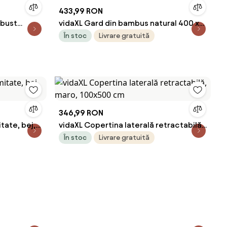
433,99 RON
rbust
vidaXL Gard din bambus natural 400 x
0x50 cm
180 cm Bambus
În stoc
Livrare gratuită
346,99 RON
tate, bej,
vidaXL Copertina laterală retractabilă,
maro, 100x500 cm
În stoc
Livrare gratuită