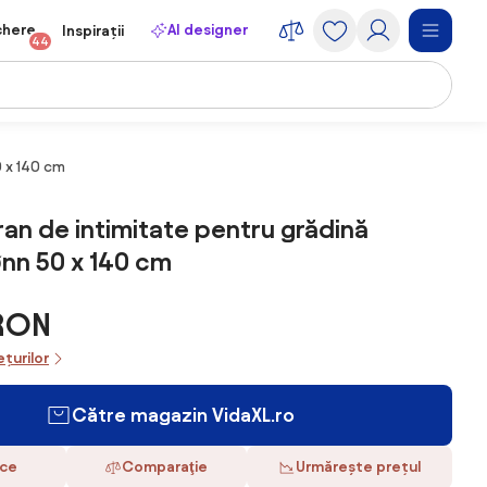
chere
AI designer
Inspirații
44
0 x 140 cm
ran de intimitate pentru grădină
nn 50 x 140 cm
 RON
ețurilor
Către magazin VidaXL.ro
ace
Comparaţie
Urmărește prețul