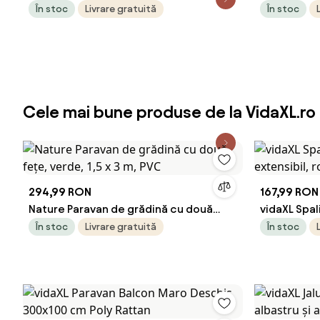
grădină Floral Antracit 32 x 140 cm
grădină Tra
În stoc
Livrare gratuită
În stoc
Cele mai bune produse de la VidaXL.ro
294,99 RON
167,99 RON
Nature Paravan de grădină cu două
vidaXL Spali
fețe, verde, 1,5 x 3 m, PVC
extensibil,
În stoc
Livrare gratuită
În stoc