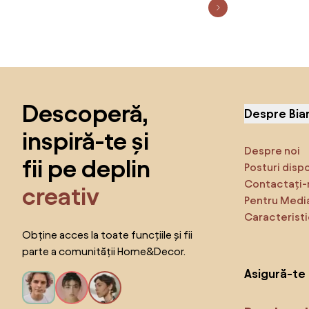
Sari peste subsol, revino la începutul paginii
Descoperă,
Despre Bia
inspiră-te și
Despre noi
fii pe deplin
Posturi disp
Contactați-
creativ
Pentru Medi
Caracteristi
Obține acces la toate funcțiile și fii
parte a comunității Home&Decor.
Asigură-te 