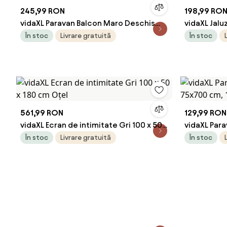
245,99 RON
198,99 RO
vidaXL Paravan Balcon Maro Deschis
vidaXL Jalu
300x100 cm Poly Rattan
albastru și
În stoc
Livrare gratuită
În stoc
561,99 RON
129,99 RON
vidaXL Ecran de intimitate Gri 100 x 50 x
vidaXL Para
180 cm Oțel
75x700 cm,
În stoc
Livrare gratuită
În stoc