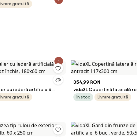
foraj Negru 50 x 140 cm
Livrare gratuită
354,99 RON
er cu iederă artificială
vidaXL Copertină laterală re
 roz închis, 180x60 cm
antracit 117x300 cm
Livrare gratuită
În stoc
Livrare gratuită