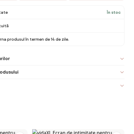
itate
În stoc
tuită
rna produsul în termen de 14 de zile.
rilor
odusului