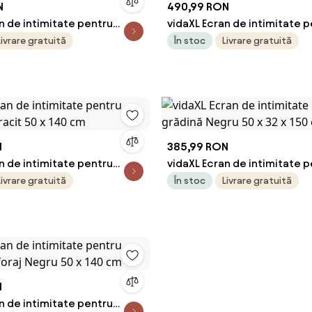
N
490,99 RON
n de intimitate pentru
vidaXL Ecran de intimitate 
foraj Negru 50 x 140 cm
grădină Antracit 50 x 32 x 1
Livrare gratuită
În stoc
Livrare gratuită
N
385,99 RON
n de intimitate pentru
vidaXL Ecran de intimitate 
racit 50 x 140 cm
grădină Negru 50 x 32 x 150
Livrare gratuită
În stoc
Livrare gratuită
N
n de intimitate pentru