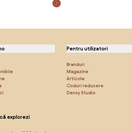
no
Pentru utilizatori
Branduri
onibile
Magazine
ne
Articole
a
Coduri reducere
ci
Densy Studio
că explorezi