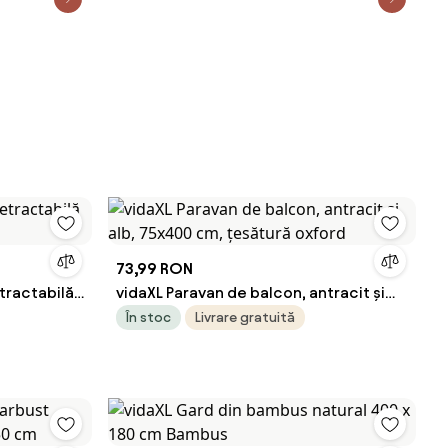
73,99 RON
tractabilă
vidaXL Paravan de balcon, antracit și
alb, 75x400 cm, țesătură oxford
În stoc
Livrare gratuită