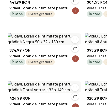
441,99 RON
304,55 RO
vidaXL Ecran de intimitate pentru
vidaXL Ecra
grădină Floral Negru 50 x 140 cm
grădină Tra
În stoc
Livrare gratuită
În stoc
374,99 RON
393,99 RO
vidaXL Ecran de intimitate pentru
vidaXL Ecra
grădină Negru 50 x 32 x 150 cm
grădină Ant
În stoc
Livrare gratuită
În stoc
424,99 RON
320,99 RO
vidaXL Ecran de intimitate pentru
vidaXL Ecra