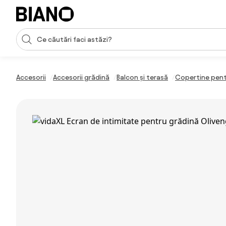
Sari peste navigare, accesează conținutul
Introducerea căutării
Sari peste conținut, mergi la subsol
Accesorii
Accesorii grădină
Balcon și terasă
Copertine pent