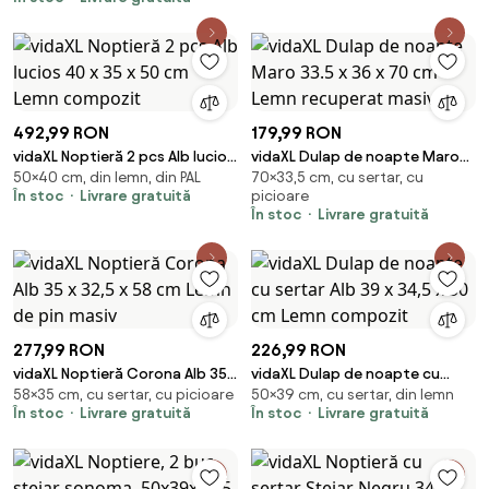
41,5x36x53cm
492,99 RON
179,99 RON
vidaXL Noptieră 2 pcs Alb lucios
vidaXL Dulap de noapte Maro
50×40 cm, din lemn, din PAL
70×33,5 cm, cu sertar, cu
40 x 35 x 50 cm Lemn compozit
33.5 x 36 x 70 cm Lemn
În stoc
Livrare gratuită
picioare
recuperat masiv
În stoc
Livrare gratuită
277,99 RON
226,99 RON
vidaXL Noptieră Corona Alb 35 x
vidaXL Dulap de noapte cu
58×35 cm, cu sertar, cu picioare
50×39 cm, cu sertar, din lemn
32,5 x 58 cm Lemn de pin masiv
sertar Alb 39 x 34,5 x 50 cm
În stoc
Livrare gratuită
În stoc
Livrare gratuită
Lemn compozit