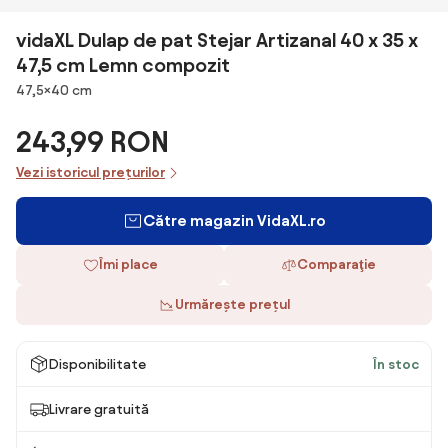
vidaXL Dulap de pat Stejar Artizanal 40 x 35 x
47,5 cm Lemn compozit
Dimensiuni
47,5×40 cm
243,99 RON
Vezi istoricul prețurilor
Către magazin VidaXL.ro
Îmi place
Comparaţie
Urmărește prețul
Disponibilitate
În stoc
Livrare gratuită