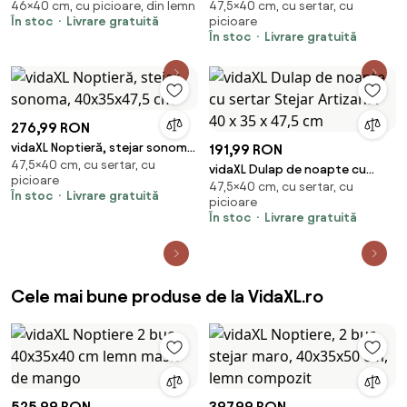
46×40 cm, cu picioare, din lemn
47,5×40 cm, cu sertar, cu
40x33x46 cm lemn masiv de
sertar Stejar Artizanal 40 x 35 x
În stoc
Livrare gratuită
picioare
mango
47,5 cm
În stoc
Livrare gratuită
276,99 RON
vidaXL Noptieră, stejar sonoma,
191,99 RON
47,5×40 cm, cu sertar, cu
40x35x47,5 cm
vidaXL Dulap de noapte cu
picioare
47,5×40 cm, cu sertar, cu
sertar Stejar Artizanal 40 x 35 x
În stoc
Livrare gratuită
picioare
47,5 cm
În stoc
Livrare gratuită
Cele mai bune produse de la VidaXL.ro
525,99 RON
397,99 RON