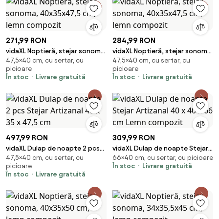
271,99 RON
284,99 RON
vidaXL Noptieră, stejar sonoma,
vidaXL Noptieră, stejar sonoma,
47,5×40 cm, cu sertar, cu
47,5×40 cm, cu sertar, cu
40x35x47,5 cm, lemn compozit
40x35x47,5 cm, lemn compozit
picioare
picioare
În stoc
Livrare gratuită
În stoc
Livrare gratuită
497,99 RON
309,99 RON
vidaXL Dulap de noapte 2 pcs
vidaXL Dulap de noapte Stejar
47,5×40 cm, cu sertar, cu
66×40 cm, cu sertar, cu picioare
Stejar Artizanal 40 x 35 x 47,5
Artizanal 40 x 40 x 66 cm Lemn
picioare
În stoc
Livrare gratuită
cm
compozit
În stoc
Livrare gratuită