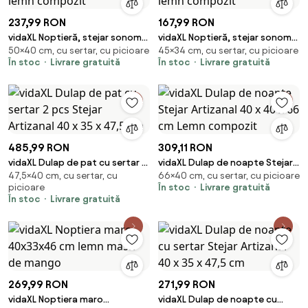
237,99 RON
167,99 RON
vidaXL Noptieră, stejar sonoma,
vidaXL Noptieră, stejar sonoma,
50×40 cm, cu sertar, cu picioare
45×34 cm, cu sertar, cu picioare
40x35x50 cm, lemn compozit
34x35,5x45 cm, lemn compozit
În stoc
Livrare gratuită
În stoc
Livrare gratuită
485,99 RON
309,11 RON
vidaXL Dulap de pat cu sertar 2
vidaXL Dulap de noapte Stejar
47,5×40 cm, cu sertar, cu
66×40 cm, cu sertar, cu picioare
pcs Stejar Artizanal 40 x 35 x
Artizanal 40 x 40 x 66 cm Lemn
picioare
În stoc
Livrare gratuită
47,5 cm
compozit
În stoc
Livrare gratuită
269,99 RON
271,99 RON
vidaXL Noptiera maro
vidaXL Dulap de noapte cu