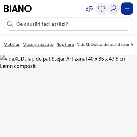
Sari peste navigare, accesează conținutul
Introducerea căutării
Sari peste conținut, mergi la subsol
Mobilier
Mese și măsuțe
Noptiere
VidaXL Dulap de pat Stejar Ar