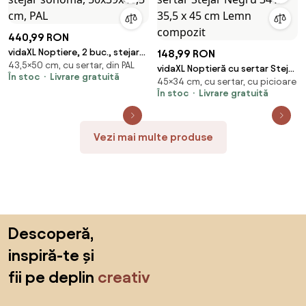
440,99 RON
vidaXL Noptiere, 2 buc., stejar
148,99 RON
43,5×50 cm, cu sertar, din PAL
sonoma, 50x39x43,5 cm, PAL
vidaXL Noptieră cu sertar Stejar
În stoc
Livrare gratuită
45×34 cm, cu sertar, cu picioare
Negru 34 x 35,5 x 45 cm Lemn
În stoc
Livrare gratuită
compozit
Vezi mai multe produse
Sari peste subsol, revino la începutul paginii
Descoperă,
inspiră-te și
fii pe deplin
creativ