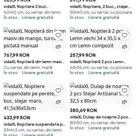
vidaXL Noptiere 2 buc
vidaXL Noptiere, 2 buc., stejar
40×40 cm, cu sertar, din lemn
50×40 cm, cu sertar, cu picioare
40x35x40 cm lemn masiv de
maro, 40x35x50 cm, lemn
În stoc
Livrare gratuită
În stoc
Livrare gratuită
mango
compozit
767,99 RON
257,99 RON
vidaXL Noptieră din lemn masiv
vidaXL Noptieră 2 pcs Lemn
Cu sertar, din lemn, mată
45×34 cm, cu sertar, cu picioare
de mango, turcoaz, pictată
vechi 34 x 35,5 x 45 cm Lemn
În stoc
Livrare gratuită
În stoc
Livrare gratuită
manual
compozit
380,69 RON
vidaXL Dulap de noapte 2 pcs
433,99 RON
80×50 cm, cu sertar, din lemn
Stejar Artizanal 50 x 32,5 x
vidaXL Noptiere suspendate pe
În stoc
Livrare gratuită
80cm
53×41,5 cm, cu sertar, din lemn
perete, 2 buc, stejar maro,
În stoc
Livrare gratuită