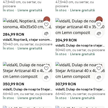
47,5×40 cm, cu sertar, cu
47,5×40 cm, cu sertar, cu
sertar Stejar Artizanal 40 x 35 x
sertar Stejar Artizanal 40 x 35 x
picioare
picioare
47,5 cm
47,5 cm
În stoc
Livrare gratuită
În stoc
Livrare gratuită
284,99 RON
vidaXL Noptieră, stejar sonoma,
204,99 RON
50×40 cm, cu sertar, cu picioare
40x35x50 cm, PAL
vidaXL Dulap de noapte stejar
În stoc
Livrare gratuită
50×40 cm, cu sertar, cu picioare
artizanal 40 x 35 x 50 cm Lemn
În stoc
Livrare gratuită
compozit
350,99 RON
307,99 RON
vidaXL Dulap de noapte Stejar
vidaXL Dulap de noapte Stejar
66×40 cm, cu sertar, cu picioare
66×40 cm, cu sertar, cu picioare
Artizanal 40 x 40 x 66 cm Lemn
Artizanal 40 x 40 x 66 cm Lemn
În stoc
Livrare gratuită
În stoc
Livrare gratuită
compozit
compozit