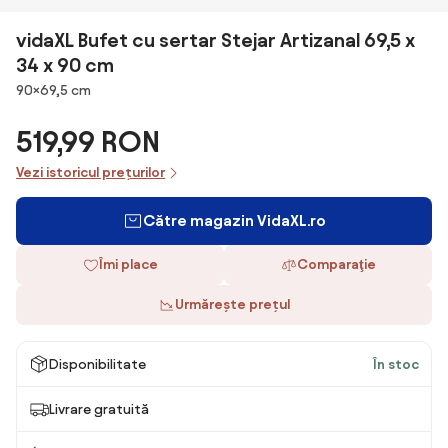
vidaXL Bufet cu sertar Stejar Artizanal 69,5 x
34 x 90 cm
Dimensiuni
90×69,5 cm
519,99 RON
Vezi istoricul prețurilor
Către magazin VidaXL.ro
Îmi place
Comparaţie
Urmărește prețul
Disponibilitate
În stoc
Livrare gratuită