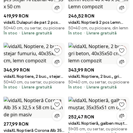
419,99 RON
246,52 RON
vidaXL Dulapuri de pat 2 pcs
vidaXL Noptieră 2 pcs Lemn
50×40 cm, cu sertar, cu picioare
50×40 cm, cu picioare, din lemn
Stejar Artizanal 40 x 35 x 50 cm
vechi 40 x 40 x 50 cm Lemn
În stoc
Livrare gratuită
În stoc
Livrare gratuită
compozit
346,99 RON
343,99 RON
vidaXL Noptiere, 2 buc., stejar
vidaXL Noptiere, 2 buc., gri
50×40 cm, cu sertar, cu picioare
50×40 cm, cu sertar, cu picioare
fumuriu, 40x35x50 cm, lemn
beton, 40x35x50 cm, lemn
În stoc
Livrare gratuită
În stoc
Livrare gratuită
compozit
compozit
252,47 RON
vidaXL Noptieră, galben muștar,
277,99 RON
51×35 cm, cu sertar, cu picioare
35x35x51 cm oțel
vidaXL Noptieră Corona Alb 35 x