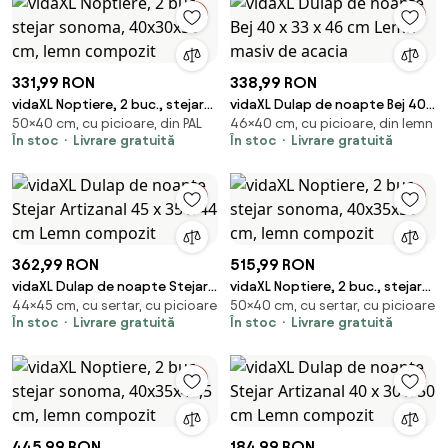
331,99 RON
338,99 RON
vidaXL Noptiere, 2 buc., stejar
vidaXL Dulap de noapte Bej 40 x
50×40 cm, cu picioare, din PAL
46×40 cm, cu picioare, din lemn
sonoma, 40x30x50 cm, lemn
33 x 46 cm Lemn masiv de
În stoc
Livrare gratuită
În stoc
Livrare gratuită
compozit
acacia
362,99 RON
515,99 RON
vidaXL Dulap de noapte Stejar
vidaXL Noptiere, 2 buc., stejar
44×45 cm, cu sertar, cu picioare
50×40 cm, cu sertar, cu picioare
Artizanal 45 x 35 x 44 cm Lemn
sonoma, 40x35x50 cm, lemn
În stoc
Livrare gratuită
În stoc
Livrare gratuită
compozit
compozit
445,99 RON
184,99 RON