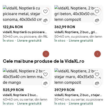
122,84 RON
362,99 RON
vidaXL Noptieră cu picioare
vidaXL Noptiere, 2 buc., gri
50×40 cm, cu picioare, din PAL
50×40 cm, cu picioare, din lemn
metal, stejar sonoma,
beton, 40x30x50 cm, lemn
În stoc
Livrare gratuită
În stoc
Livrare gratuită
40x30x50 cm
compozit
Cele mai bune produse de la VidaXL.ro
525,99 RON
397,99 RON
vidaXL Noptiere 2 buc
vidaXL Noptiere, 2 buc., stejar
40×40 cm, cu sertar, din lemn
50×40 cm, cu sertar, cu picioare
40x35x40 cm lemn masiv de
maro, 40x35x50 cm, lemn
În stoc
Livrare gratuită
În stoc
Livrare gratuită
mango
compozit