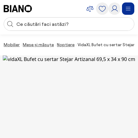
Sari peste navigare, accesează conținutul
Introducerea căutării
Sari peste conținut, mergi la subsol
Mobilier
Mese și măsuțe
Noptiere
VidaXL Bufet cu sertar Stejar A