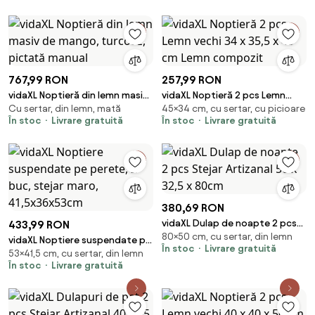
767,99 RON
257,99 RON
vidaXL Noptieră din lemn masiv
vidaXL Noptieră 2 pcs Lemn
Cu sertar, din lemn, mată
45×34 cm, cu sertar, cu picioare
de mango, turcoaz, pictată
vechi 34 x 35,5 x 45 cm Lemn
În stoc
Livrare gratuită
În stoc
Livrare gratuită
manual
compozit
380,69 RON
vidaXL Dulap de noapte 2 pcs
433,99 RON
80×50 cm, cu sertar, din lemn
Stejar Artizanal 50 x 32,5 x
vidaXL Noptiere suspendate pe
În stoc
Livrare gratuită
80cm
53×41,5 cm, cu sertar, din lemn
perete, 2 buc, stejar maro,
În stoc
Livrare gratuită
41,5x36x53cm