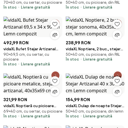
70×40 cm, cu sertar, cu picioare
50×40 cm, cu picioare, din PAL
Artizanal 40 x 35 x 70 cm Lemn
sonoma, 40x30x50 cm, lemn
În stoc
Livrare gratuită
În stoc
Livrare gratuită
compozit
compozit
492,99 RON
238,99 RON
vidaXL Bufet Stejar Artizanal
vidaXL Noptiere, 2 buc., stejar
90×69,5 cm, cu sertar, cu
50×40 cm, cu picioare, din PAL
69,5 x 34 x 90 cm Lemn
sonoma, 40x35x50 cm, lemn
picioare
În stoc
Livrare gratuită
compozit
compozit
În stoc
Livrare gratuită
321,99 RON
154,99 RON
vidaXL Noptieră cu picioare
vidaXL Dulap de noapte Stejar
69×40 cm, cu sertar, cu picioare
50×40 cm, cu picioare, din lemn
metalice, stejar artizanal,
Artizanal 40 x 30 x 50 cm Lemn
În stoc
Livrare gratuită
În stoc
Livrare gratuită
40x35x69 cm
compozit