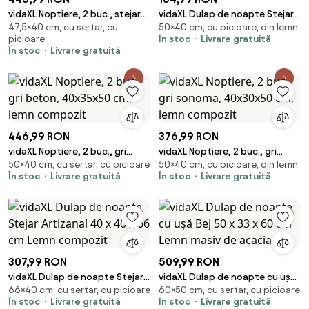
vidaXL Noptiere, 2 buc., stejar
vidaXL Dulap de noapte Stejar
47,5×40 cm, cu sertar, cu
50×40 cm, cu picioare, din lemn
sonoma, 40x35x47,5 cm, lemn
Artizanal 40 x 30 x 50 cm Lemn
picioare
În stoc
Livrare gratuită
compozit
compozit
În stoc
Livrare gratuită
446,99 RON
376,99 RON
vidaXL Noptiere, 2 buc., gri
vidaXL Noptiere, 2 buc., gri
50×40 cm, cu sertar, cu picioare
50×40 cm, cu picioare, din lemn
beton, 40x35x50 cm, lemn
sonoma, 40x30x50 cm, lemn
În stoc
Livrare gratuită
În stoc
Livrare gratuită
compozit
compozit
307,99 RON
509,99 RON
vidaXL Dulap de noapte Stejar
vidaXL Dulap de noapte cu ușă
66×40 cm, cu sertar, cu picioare
60×50 cm, cu sertar, cu picioare
Artizanal 40 x 40 x 66 cm Lemn
Bej 50 x 33 x 60 cm Lemn masiv
În stoc
Livrare gratuită
În stoc
Livrare gratuită
compozit
de acacia