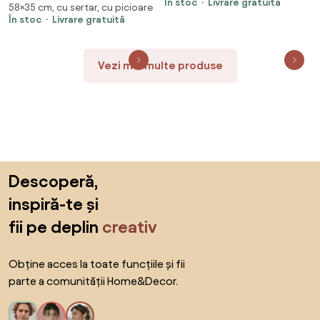
În stoc
Livrare gratuită
58×35 cm, cu sertar, cu picioare
32,5 x 58 cm Lemn de pin masiv
În stoc
Livrare gratuită
Vezi mai multe produse
Sari peste subsol, revino la începutul paginii
Descoperă,
inspiră-te și
fii pe deplin
creativ
Obține acces la toate funcțiile și fii
parte a comunității Home&Decor.