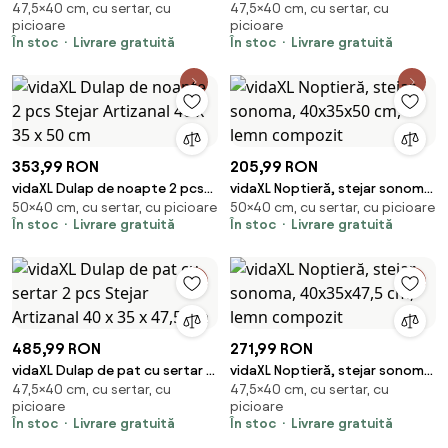
47,5×40 cm, cu sertar, cu
47,5×40 cm, cu sertar, cu
Stejar Artizanal 40 x 35 x 47,5
Stejar Artizanal 40 x 35 x 47,5
picioare
picioare
cm
cm
În stoc
Livrare gratuită
În stoc
Livrare gratuită
353,99 RON
205,99 RON
vidaXL Dulap de noapte 2 pcs
vidaXL Noptieră, stejar sonoma,
50×40 cm, cu sertar, cu picioare
50×40 cm, cu sertar, cu picioare
Stejar Artizanal 40 x 35 x 50 cm
40x35x50 cm, lemn compozit
În stoc
Livrare gratuită
În stoc
Livrare gratuită
485,99 RON
271,99 RON
vidaXL Dulap de pat cu sertar 2
vidaXL Noptieră, stejar sonoma,
47,5×40 cm, cu sertar, cu
47,5×40 cm, cu sertar, cu
pcs Stejar Artizanal 40 x 35 x
40x35x47,5 cm, lemn compozit
picioare
picioare
47,5 cm
În stoc
Livrare gratuită
În stoc
Livrare gratuită