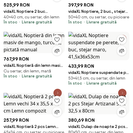
525,99 RON
397,99 RON
vidaXL Noptiere 2 buc
vidaXL Noptiere, 2 buc., stejar
40×40 cm, cu sertar, din lemn
50×40 cm, cu sertar, cu picioare
40x35x40 cm lemn masiv de
maro, 40x35x50 cm, lemn
În stoc
Livrare gratuită
În stoc
Livrare gratuită
mango
compozit
767,99 RON
vidaXL Noptieră din lemn masiv
433,99 RON
Cu sertar, din lemn, mată
de mango, turcoaz, pictată
vidaXL Noptiere suspendate pe
În stoc
Livrare gratuită
manual
53×41,5 cm, cu sertar, din lemn
perete, 2 buc, stejar maro,
În stoc
Livrare gratuită
41,5x36x53cm
257,99 RON
380,69 RON
vidaXL Noptieră 2 pcs Lemn
vidaXL Dulap de noapte 2 pcs
45×34 cm, cu sertar, cu picioare
80×50 cm, cu sertar, din lemn
vechi 34 x 35,5 x 45 cm Lemn
Stejar Artizanal 50 x 32,5 x