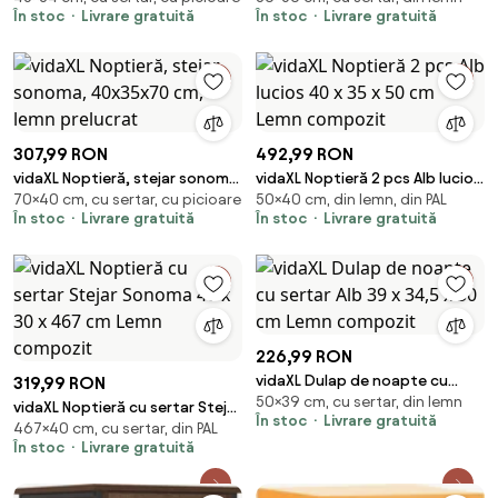
În stoc
Livrare gratuită
În stoc
Livrare gratuită
compozit
80cm
307,99 RON
492,99 RON
vidaXL Noptieră, stejar sonoma,
vidaXL Noptieră 2 pcs Alb lucios
70×40 cm, cu sertar, cu picioare
50×40 cm, din lemn, din PAL
40x35x70 cm, lemn prelucrat
40 x 35 x 50 cm Lemn compozit
În stoc
Livrare gratuită
În stoc
Livrare gratuită
226,99 RON
vidaXL Dulap de noapte cu
319,99 RON
50×39 cm, cu sertar, din lemn
sertar Alb 39 x 34,5 x 50 cm
vidaXL Noptieră cu sertar Stejar
În stoc
Livrare gratuită
Lemn compozit
467×40 cm, cu sertar, din PAL
Sonoma 40 x 30 x 467 cm Lemn
În stoc
Livrare gratuită
compozit