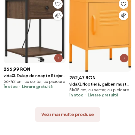
266,99 RON
vidaXL Dulap de noapte Stejar
252,47 RON
56×42 cm, cu sertar, cu picioare
închis 42 x 41 x 56 cm Lemn
vidaXL Noptieră, galben muștar,
În stoc
Livrare gratuită
compozit
51×35 cm, cu sertar, cu picioare
35x35x51 cm oțel
În stoc
Livrare gratuită
Vezi mai multe produse