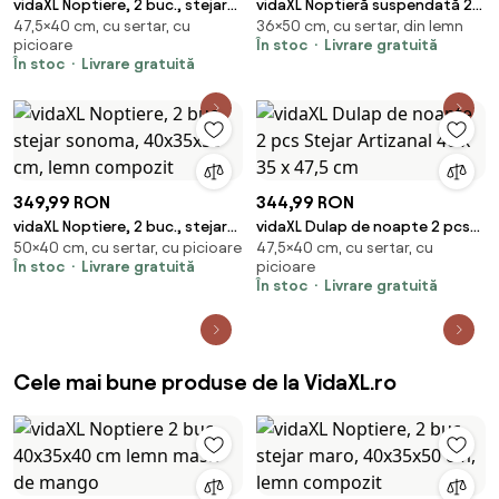
vidaXL Noptiere, 2 buc., stejar
vidaXL Noptieră suspendată 2
47,5×40 cm, cu sertar, cu
36×50 cm, cu sertar, din lemn
sonoma, 40x35x47,5 cm, lemn
pcs Stejar Artizanal 50 x 36 x
picioare
În stoc
Livrare gratuită
compozit
30 cm
În stoc
Livrare gratuită
349,99 RON
344,99 RON
vidaXL Noptiere, 2 buc., stejar
vidaXL Dulap de noapte 2 pcs
50×40 cm, cu sertar, cu picioare
47,5×40 cm, cu sertar, cu
sonoma, 40x35x50 cm, lemn
Stejar Artizanal 40 x 35 x 47,5
În stoc
Livrare gratuită
picioare
compozit
cm
În stoc
Livrare gratuită
Cele mai bune produse de la VidaXL.ro