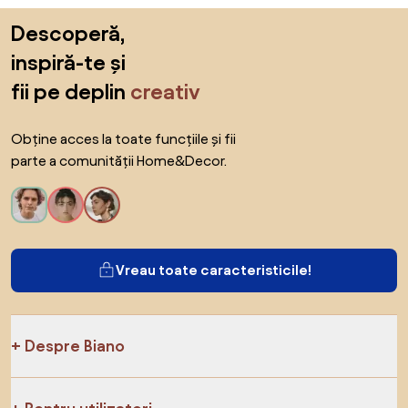
Sari peste subsol, revino la începutul paginii
Descoperă,
inspiră-te și
fii pe deplin
creativ
Obține acces la toate funcțiile și fii
parte a comunității Home&Decor.
Vreau toate caracteristicile!
Despre Biano