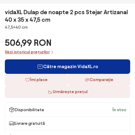
vidaXL Dulap de noapte 2 pcs Stejar Artizanal
40 x 35 x 47,5 cm
Dimensiuni
47,5×40 cm
506,99 RON
Vezi istoricul prețurilor
Către magazin VidaXL.ro
Îmi place
Comparaţie
Urmărește prețul
Disponibilitate
În stoc
Livrare gratuită