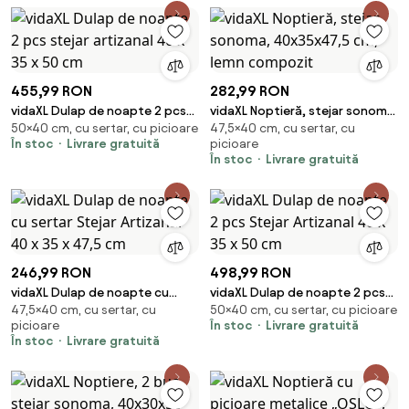
455,99 RON
282,99 RON
vidaXL Dulap de noapte 2 pcs
vidaXL Noptieră, stejar sonoma,
50×40 cm, cu sertar, cu picioare
47,5×40 cm, cu sertar, cu
stejar artizanal 40 x 35 x 50 cm
40x35x47,5 cm, lemn compozit
În stoc
Livrare gratuită
picioare
În stoc
Livrare gratuită
246,99 RON
498,99 RON
vidaXL Dulap de noapte cu
vidaXL Dulap de noapte 2 pcs
47,5×40 cm, cu sertar, cu
50×40 cm, cu sertar, cu picioare
sertar Stejar Artizanal 40 x 35 x
Stejar Artizanal 40 x 35 x 50 cm
picioare
În stoc
Livrare gratuită
47,5 cm
În stoc
Livrare gratuită