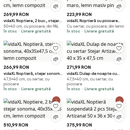
269,99 RON
223,99 RON
vidaXL Noptiere, 2 buc., stejar
vidaXL Noptieră cu picioare
50×40 cm, cu picioare, din PAL
Cu sertar, cu picioare, din lemn
sonoma, 40x30x50 cm, lemn
metalice „OSLO”, maro, lemn
În stoc
Livrare gratuită
În stoc
Livrare gratuită
compozit
masiv pin
266,99 RON
271,99 RON
vidaXL Noptieră, stejar sonoma,
vidaXL Dulap de noapte cu
47,5×40 cm, cu sertar, cu
47,5×40 cm, cu sertar, cu
40x35x47,5 cm, lemn compozit
sertar Stejar Artizanal 40 x 35 x
picioare
picioare
47,5 cm
În stoc
Livrare gratuită
În stoc
Livrare gratuită
510,99 RON
375,99 RON