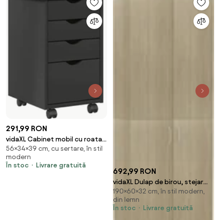
291,99 RON
vidaXL Cabinet mobil cu roata
56×34×39 cm, cu sertare, în stil
Gri 34 x 39 x 56 cm Lemn masiv
modern
de pin
În stoc
Livrare gratuită
692,99 RON
vidaXL Dulap de birou, stejar
190×60×32 cm, în stil modern,
sonoma, 60x32x190 cm, lemn
din lemn
prelucrat
În stoc
Livrare gratuită