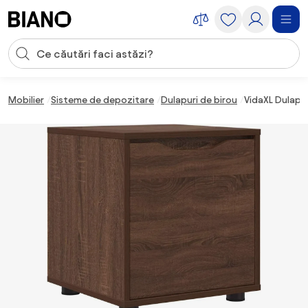
Sari peste navigare, accesează conținutul
Introducerea căutării
Sari peste conținut, mergi la subsol
Mobilier
Sisteme de depozitare
Dulapuri de birou
VidaXL Dulap d