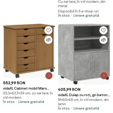
Cu sertare, în stil modern, din
68,5 cm oțel
metal
Disponibil în 5 e-shop-uri
În stoc
Livrare gratuită
552,99 RON
vidaXL Cabinet mobil Maro
405,99 RON
65,5×63,5×39 cm, cu sertare, în
miere 63,5 x 39 x 65,5 cm Lemn
vidaXL Dulap cu roți, gri beton,
stil modern
de pin masiv
81×60×48 cm, în stil modern, din
60x48x81 cm, lemn prelucrat
În stoc
Livrare gratuită
lemn
În stoc
Livrare gratuită