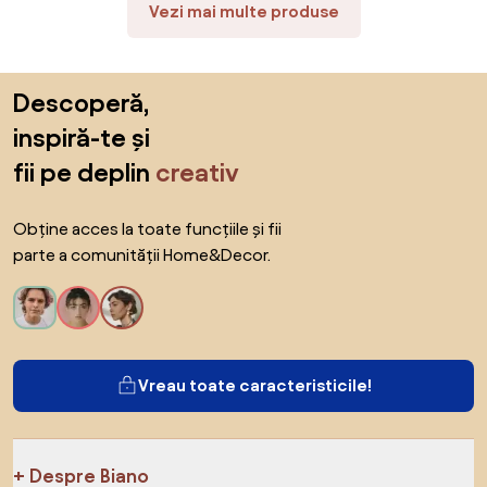
Vezi mai multe produse
Sari peste subsol, revino la începutul paginii
Descoperă,
inspiră-te și
fii pe deplin
creativ
Obține acces la toate funcțiile și fii
parte a comunității Home&Decor.
Vreau toate caracteristicile!
Despre Biano