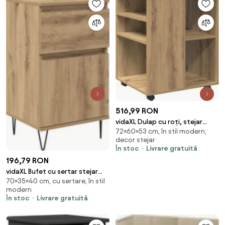
516,99 RON
vidaXL Dulap cu roți, stejar
72×60×53 cm, în stil modern,
artizanal, 60x53x72 cm, lemn
decor stejar
prelucrat
În stoc
Livrare gratuită
196,79 RON
vidaXL Bufet cu sertar stejar
70×35×40 cm, cu sertare, în stil
artizanal 35 x 40 x 70 cm Lemn
modern
compozit
În stoc
Livrare gratuită