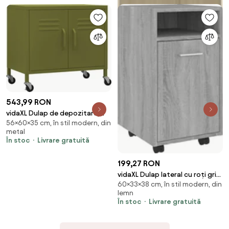
543,99 RON
vidaXL Dulap de depozitare,
56×60×35 cm, în stil modern, din
verde măsliniu, 60x35x56 cm,
metal
oțel
În stoc
Livrare gratuită
199,27 RON
vidaXL Dulap lateral cu roți gri
60×33×38 cm, în stil modern, din
sonoma 33x38x60 cm lemn
lemn
prelucrat
În stoc
Livrare gratuită