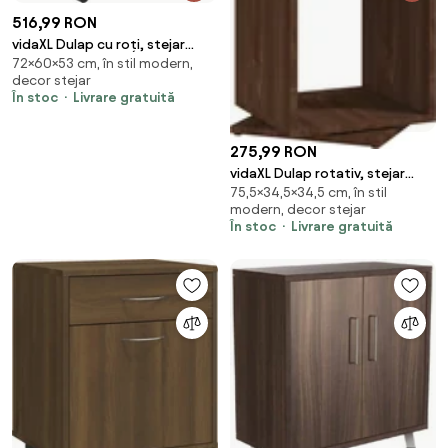
516,99 RON
vidaXL Dulap cu roți, stejar
72×60×53 cm, în stil modern,
artizanal, 60x53x72 cm, lemn
decor stejar
prelucrat
În stoc
Livrare gratuită
275,99 RON
vidaXL Dulap rotativ, stejar
75,5×34,5×34,5 cm, în stil
maro, 34,5x34,5x75,5 cm, lemn
modern, decor stejar
prelucrat
În stoc
Livrare gratuită