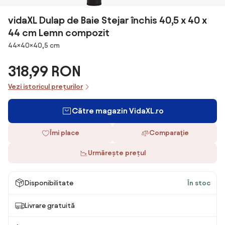
vidaXL Dulap de Baie Stejar închis 40,5 x 40 x
44 cm Lemn compozit
Dimensiuni
44×40×40,5 cm
318,99 RON
Vezi istoricul prețurilor
Către magazin VidaXL.ro
Îmi place
Comparaţie
Urmărește prețul
Disponibilitate
În stoc
Livrare gratuită