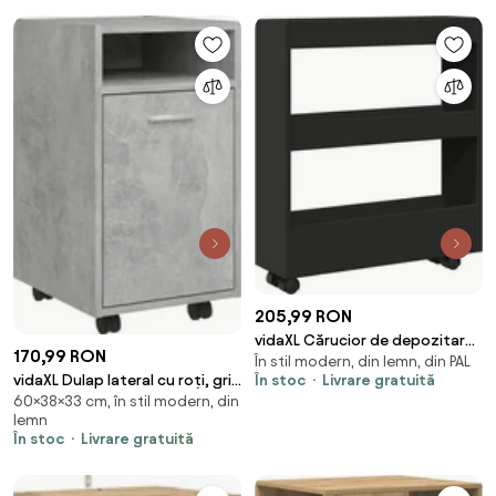
205,99 RON
vidaXL Cărucior de depozitare
170,99 RON
În stil modern, din lemn, din PAL
îngust, 3 niveluri negru lemn
vidaXL Dulap lateral cu roți, gri
În stoc
Livrare gratuită
prelucrat
60×38×33 cm, în stil modern, din
beton, 33x38x60 cm, lemn
lemn
prelucrat
În stoc
Livrare gratuită