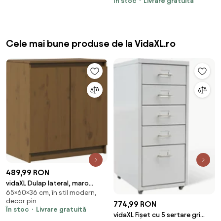
În stoc
Livrare gratuită
Cele mai bune produse de la VidaXL.ro
489,99 RON
vidaXL Dulap lateral, maro
65×60×36 cm, în stil modern,
miere, 60x36x65 cm, lemn
decor pin
masiv de pin
774,99 RON
În stoc
Livrare gratuită
vidaXL Fișet cu 5 sertare gri