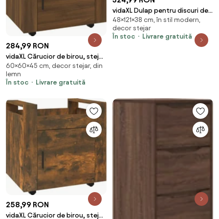
vidaXL Dulap pentru discuri de
48×121×38 cm, în stil modern,
vinil Stejar Artizanal 121 x 38 x 48
decor stejar
cm
În stoc
Livrare gratuită
284,99 RON
vidaXL Cărucior de birou, stejar
60×60×45 cm, decor stejar, din
maro, 60x45x60 cm, lemn
lemn
prelucrat
În stoc
Livrare gratuită
258,99 RON
vidaXL Cărucior de birou, stejar