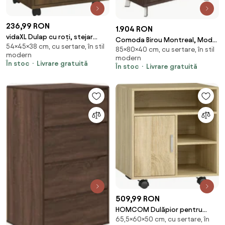
236,99 RON
1.904 RON
vidaXL Dulap cu roți, stejar
Comoda Birou Montreal, Model
54×45×38 cm, cu sertare, în stil
maro, 45x38x54 cm, lemn
85×80×40 cm, cu sertare, în stil
W2, 80x40x85cm
modern
prelucrat
modern
În stoc
Livrare gratuită
În stoc
Livrare gratuită
509,99 RON
HOMCOM Dulăpior pentru
65,5×60×50 cm, cu sertare, în
Imprimantă cu Rafturi Deschise