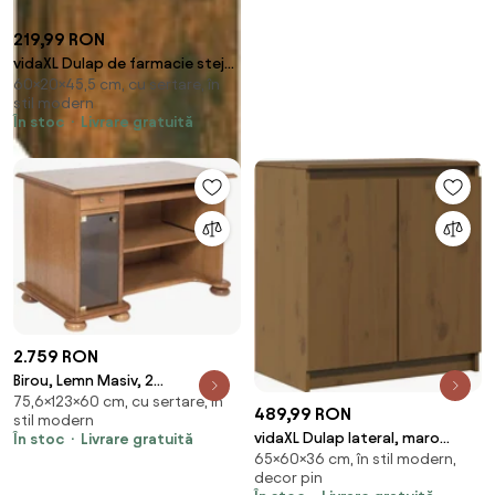
219,99 RON
vidaXL Dulap de farmacie stejar
60×20×45,5 cm, cu sertare, în
fumuriu 20x45,5x60 cm lemn
stil modern
prelucrat
În stoc
Livrare gratuită
2.759 RON
Birou, Lemn Masiv, 2
75,6×123×60 cm, cu sertare, în
compartimente, 123x60x75cm
489,99 RON
stil modern
vidaXL Dulap lateral, maro
În stoc
Livrare gratuită
65×60×36 cm, în stil modern,
miere, 60x36x65 cm, lemn
decor pin
masiv de pin