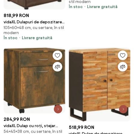
stil modern
și Compartiment din Lemn,
În stoc
Livrare gratuită
60x50x65,5 cm, Nuanță Lemn |
Aosom Romania
818,99 RON
vidaXL Dulapuri de depozitare 2
105×60×48 cm, cu sertare, în stil
pcs Stejar închis 60 x 48 x 105
modern
cm
În stoc
Livrare gratuită
284,99 RON
vidaXL Dulap cu roți, stejar
518,99 RON
54×45×38 cm, cu sertare, în stil
fumuriu, 45x38x54 cm, lemn
vidaXL Dulap de depozitare