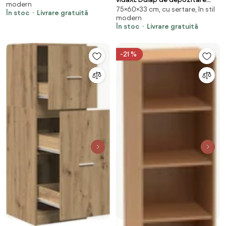
modern
prelucrat
75×60×33 cm, cu sertare, în stil
Maro 60 x 33 x 75 cm Lemn de
În stoc
Livrare gratuită
modern
mango solid
În stoc
Livrare gratuită
-21 %