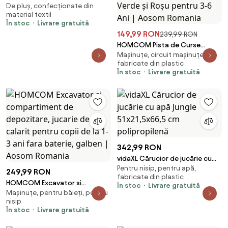
De pluș, confecționate din
teckel, negru, XXL
material textil
În stoc
Livrare gratuită
149,99 RON
239,99 RON
HOMCOM Pista de Curse
Mașinuțe, circuit mașinuțe,
pentru Copii cu Efecte
fabricate din plastic
Luminoase și Mașinuță Inclusă,
În stoc
Livrare gratuită
Jucărie Educativă Verde și Roșu
pentru 3-6 Ani | Aosom Romania
342,99 RON
vidaXL Cărucior de jucărie cu
Pentru nisip, pentru apă,
apă Jungle 51x21,5x66,5 cm
249,99 RON
fabricate din plastic
polipropilenă
HOMCOM Excavator si
În stoc
Livrare gratuită
Mașinuțe, pentru băieți, pentru
compartiment de depozitare,
nisip
jucarie de calarit pentru copii
În stoc
Livrare gratuită
de la 1-3 ani fara baterie,
galben | Aosom Romania