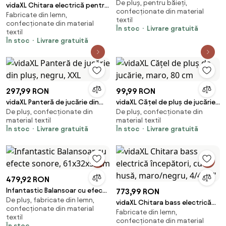
De pluș, pentru băieți,
albastru și alb, pluș
vidaXL Chitara electrică pentru
confecționate din material
Fabricate din lemn,
copii, cu husă, maro/negru, 3/4
textil
confecționate din material
30"
În stoc
Livrare gratuită
textil
În stoc
Livrare gratuită
297,99 RON
99,99 RON
vidaXL Panteră de jucărie din
vidaXL Cățel de pluș de jucărie,
De pluș, confecționate din
De pluș, confecționate din
pluș, negru, XXL
maro, 80 cm
material textil
material textil
În stoc
Livrare gratuită
În stoc
Livrare gratuită
479,92 RON
Infantastic Balansoar cu efecte
773,99 RON
De pluș, fabricate din lemn,
sonore, 61x32x52cm
vidaXL Chitara bass electrică
confecționate din material
Fabricate din lemn,
începători, cu husă,
textil
confecționate din material
maro/negru, 4/4 46"
În stoc