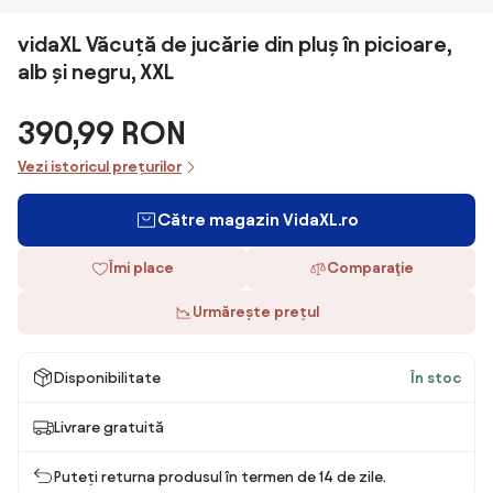
vidaXL Văcuță de jucărie din pluș în picioare,
alb și negru, XXL
390,99 RON
Vezi istoricul prețurilor
Către magazin VidaXL.ro
Îmi place
Comparaţie
Urmărește prețul
Disponibilitate
În stoc
Livrare gratuită
Puteți returna produsul în termen de 14 de zile.