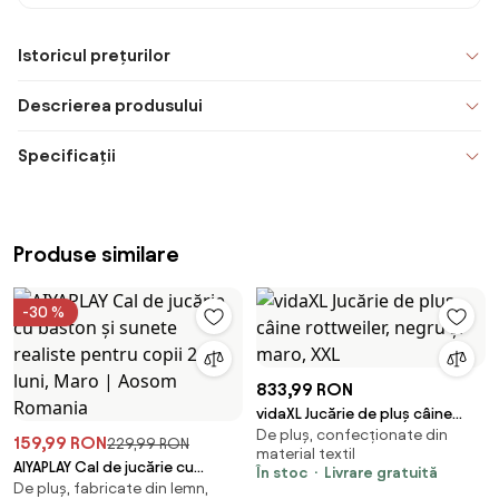
Istoricul prețurilor
Descrierea produsului
Specificații
Produse similare
-30 %
833,99 RON
vidaXL Jucărie de pluș câine
De pluș, confecționate din
rottweiler, negru și maro, XXL
159,99 RON
229,99 RON
material textil
AIYAPLAY Cal de jucărie cu
În stoc
Livrare gratuită
De pluș, fabricate din lemn,
baston și sunete realiste