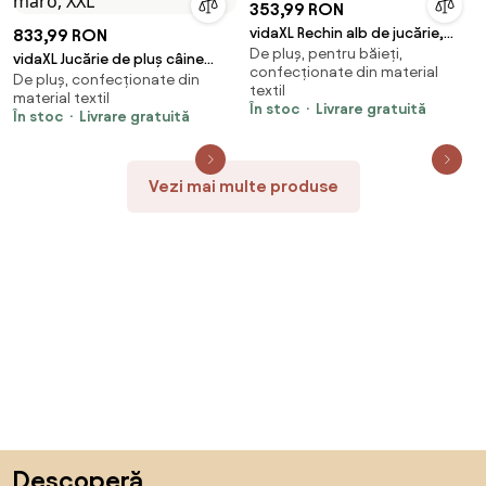
353,99 RON
vidaXL Rechin alb de jucărie,
833,99 RON
De pluș, pentru băieți,
albastru și alb, pluș
vidaXL Jucărie de pluș câine
confecționate din material
De pluș, confecționate din
rottweiler, negru și maro, XXL
textil
material textil
În stoc
Livrare gratuită
În stoc
Livrare gratuită
Vezi mai multe produse
Sari peste subsol, revino la începutul paginii
Descoperă,