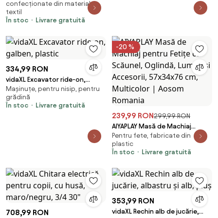
confecționate din material
pentru copii 24+ luni, Maro |
textil
Aosom Romania
În stoc
Livrare gratuită
-20 %
334,99 RON
vidaXL Excavator ride-on,
Mașinuțe, pentru nisip, pentru
galben, plastic
grădină
În stoc
Livrare gratuită
239,99 RON
299,99 RON
AIYAPLAY Masă de Machiaj
Pentru fete, fabricate din
pentru Fetițe cu Scăunel,
plastic
Oglindă, Lumini și Accesorii,
În stoc
Livrare gratuită
57x34x76 cm, Multicolor |
Aosom Romania
353,99 RON
vidaXL Rechin alb de jucărie,
708,99 RON