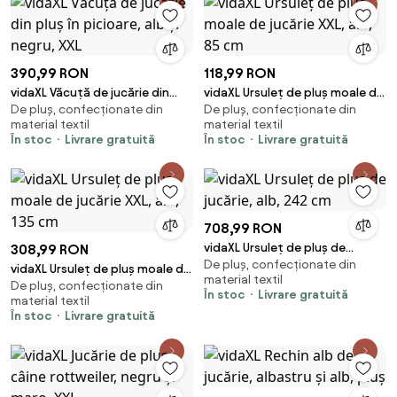
390,99 RON
118,99 RON
vidaXL Văcuță de jucărie din
vidaXL Ursuleț de pluș moale de
De pluș, confecționate din
De pluș, confecționate din
pluș în picioare, alb și negru,
jucărie XXL, alb, 85 cm
material textil
material textil
XXL
În stoc
Livrare gratuită
În stoc
Livrare gratuită
708,99 RON
vidaXL Ursuleț de pluș de
308,99 RON
De pluș, confecționate din
jucărie, alb, 242 cm
vidaXL Ursuleț de pluș moale de
material textil
De pluș, confecționate din
jucărie XXL, alb, 135 cm
În stoc
Livrare gratuită
material textil
În stoc
Livrare gratuită