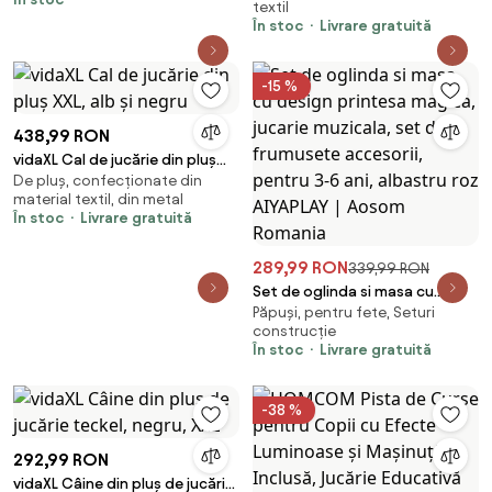
textil
În stoc
Livrare gratuită
-15 %
438,99 RON
vidaXL Cal de jucărie din pluș
De pluș, confecționate din
XXL, alb și negru
material textil, din metal
În stoc
Livrare gratuită
289,99 RON
339,99 RON
Set de oglinda si masa cu
Păpuși, pentru fete, Seturi
design printesa magica, jucarie
construcție
muzicala, set de frumusete
În stoc
Livrare gratuită
accesorii, pentru 3-6 ani,
albastru roz AIYAPLAY | Aosom
Romania
-38 %
292,99 RON
vidaXL Câine din pluș de jucărie