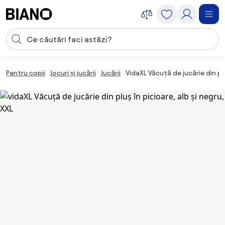
Sari peste navigare, accesează conținutul
Introducerea căutării
Sari peste conținut, mergi la subsol
Pentru copii
Jocuri și jucării
Jucării
VidaXL Văcuță de jucărie din plu