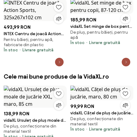
185,99 RON
vidaXL Set minge de box pentru
493,99 RON
De pluș, pentru băieți, pentru
copii, 87-120 cm
INTEX Centru de joacă Action
apă
Pentru băieți, pentru apă,
Sports, 325x267x102 cm
În stoc
Livrare gratuită
fabricate din plastic
În stoc
Livrare gratuită
Cele mai bune produse de la VidaXL.ro
99,99 RON
vidaXL Cățel de pluș de jucărie,
138,99 RON
De pluș, confecționate din
maro, 80 cm
vidaXL Ursuleț de pluș moale de
material textil
De pluș, confecționate din
jucărie XXL, maro, 85 cm
În stoc
Livrare gratuită
material textil
În stoc
Livrare gratuită