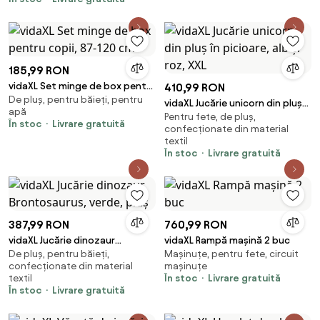
185,99 RON
vidaXL Set minge de box pentru
410,99 RON
De pluș, pentru băieți, pentru
copii, 87-120 cm
vidaXL Jucărie unicorn din pluș
apă
Pentru fete, de pluș,
în picioare, alb și roz, XXL
În stoc
Livrare gratuită
confecționate din material
textil
În stoc
Livrare gratuită
387,99 RON
760,99 RON
vidaXL Jucărie dinozaur
vidaXL Rampă mașină 2 buc
De pluș, pentru băieți,
Mașinuțe, pentru fete, circuit
Brontosaurus, verde, pluș
confecționate din material
mașinuțe
textil
În stoc
Livrare gratuită
În stoc
Livrare gratuită